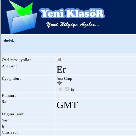
dudek
Özel mesaj yolla :
Ana Grup :
Er
Üye grubu :
Ana Grup
Er
Konum :
Saat :
GMT
Doğum Tarihi :
Yaş :
İş :
Cinsiyet :