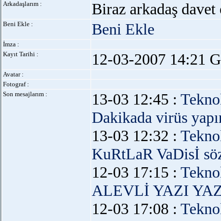
Arkadaşlarım :
Biraz arkadaş davet 
Beni Ekle :
Beni Ekle
İmza :
Kayıt Tarihi :
12-03-2007 14:21 G
Avatar :
Fotograf :
Son mesajlarım :
13-03 12:45 :
Teknol
Dakikada virüs yapı
13-03 12:32 :
Teknol
KuRtLaR VaDisİ sözl
12-03 17:15 :
Teknol
ALEVLİ YAZI Y
12-03 17:08 :
Teknol