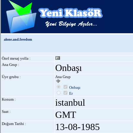
alone.and.freedom
Özel mesaj yolla :
Ana Grup :
Onbaşı
Üye grubu :
Ana Grup
Onbaşı
Er
Konum :
istanbul
Saat :
GMT
Doğum Tarihi :
13-08-1985