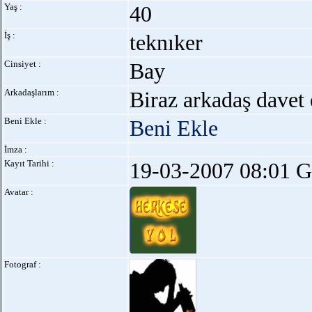
Yaş :
40
İş :
teknıker
Cinsiyet :
Bay
Arkadaşlarım :
Biraz arkadaş davet 
Beni Ekle :
Beni Ekle
İmza :
Kayıt Tarihi :
19-03-2007 08:01 G
Avatar :
Fotograf :