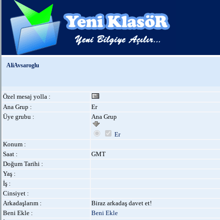
AliAvsaroglu
Özel mesaj yolla :
Ana Grup :
Er
Üye grubu :
Ana Grup
Er
Konum :
Saat :
GMT
Doğum Tarihi :
Yaş :
İş :
Cinsiyet :
Arkadaşlarım :
Biraz arkadaş davet et!
Beni Ekle :
Beni Ekle