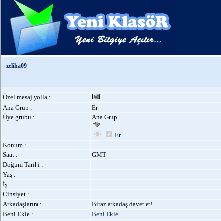
zeliha09
Özel mesaj yolla :
Ana Grup :
Er
Üye grubu :
Ana Grup
Er
Konum :
Saat :
GMT
Doğum Tarihi :
Yaş :
İş :
Cinsiyet :
Arkadaşlarım :
Biraz arkadaş davet et!
Beni Ekle :
Beni Ekle