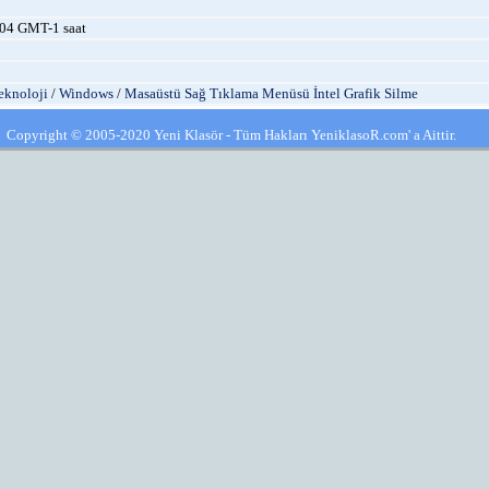
04 GMT-1 saat
eknoloji
/
Windows
/
Masaüstü Sağ Tıklama Menüsü İntel Grafik Silme
Copyright © 2005-2020 Yeni Klasör - Tüm Hakları YeniklasoR.com' a Aittir.