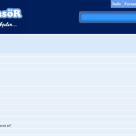
İndir
Foru
vet et!