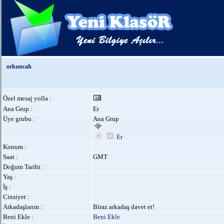
orkuncah
Özel mesaj yolla :
Ana Grup :
Er
Üye grubu :
Ana Grup
Er
Konum :
Saat :
GMT
Doğum Tarihi :
Yaş :
İş :
Cinsiyet :
Arkadaşlarım :
Biraz arkadaş davet et!
Beni Ekle :
Beni Ekle