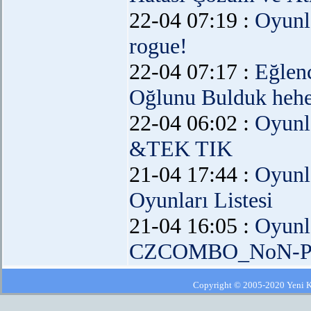
22-04 07:19 :
Oyunl
rogue!
22-04 07:17 :
Eğlen
Oğlunu Bulduk heh
22-04 06:02 :
Oyunl
&TEK TIK
21-04 17:44 :
Oyunl
Oyunları Listesi
21-04 16:05 :
Oyunl
CZCOMBO_NoN-Pre
Copyright © 2005-2020 Yeni Kla