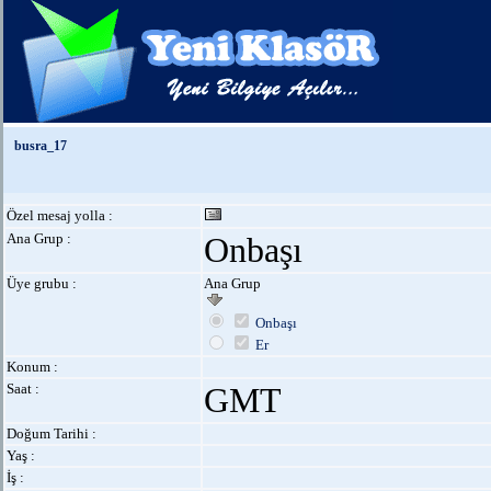
busra_17
Özel mesaj yolla :
Ana Grup :
Onbaşı
Üye grubu :
Ana Grup
Onbaşı
Er
Konum :
Saat :
GMT
Doğum Tarihi :
Yaş :
İş :