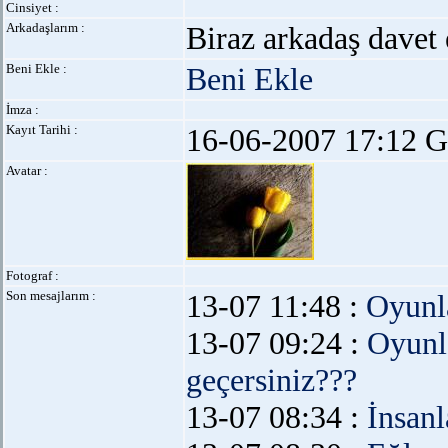
Cinsiyet :
Arkadaşlarım :
Biraz arkadaş davet 
Beni Ekle :
Beni Ekle
İmza :
Kayıt Tarihi :
16-06-2007 17:12 G
Avatar :
Fotograf :
Son mesajlarım :
13-07 11:48 :
Oyunl
13-07 09:24 :
Oyunl
geçersiniz???
13-07 08:34 :
İnsanl