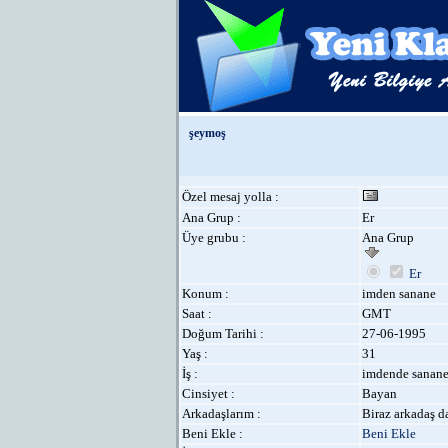
şeymoş
Özel mesaj yolla :
Ana Grup :
Er
Üye grubu :
Ana Grup
Er
Konum :
imden sanane
Saat :
GMT
Doğum Tarihi :
27-06-1995
Yaş :
31
İş :
imdende sanan
Cinsiyet :
Bayan
Arkadaşlarım :
Biraz arkadaş da
Beni Ekle :
Beni Ekle