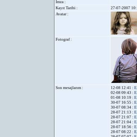
İmza :
Kayıt Tarihi :
27-07-2007 10:
Avatar :
Fotograf :
Son mesajlarım :
12-08 12:41 :
E
02-08 09:43 :
E
01-08 10:19 :
E
30-07 16:55 :
E
30-07 08:34 :
E
28-07 21:13 :
E
28-07 21:07 :
E
28-07 21:04 :
E
28-07 18:56 :
E
28-07 08:22 :
E
28-07 07:07 :
E