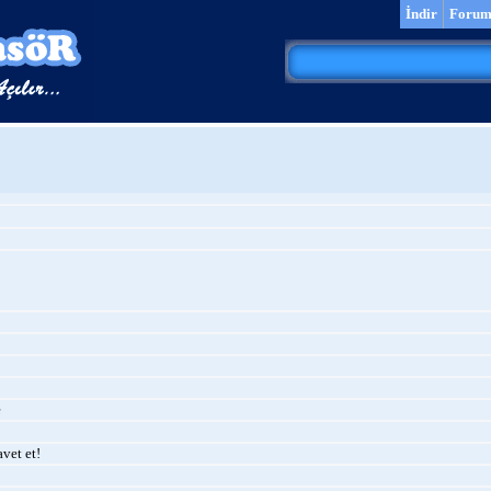
İndir
Foru
e
vet et!