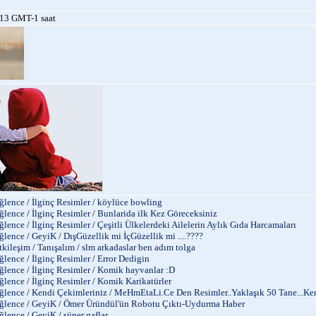
13 GMT-1 saat
ğlence
/
İlginç Resimler
/
köylüce bowling
ğlence
/
İlginç Resimler
/
Bunlarida ilk Kez Göreceksiniz
ğlence
/
İlginç Resimler
/
Çeşitli Ülkelerdeki Ailelerin Aylık Gıda Harcamaları
ğlence
/
GeyiK
/
DışGüzellik mi İçGüzellik mi ....????
tkileşim
/
Tanışalım
/
slm arkadaslar ben adım tolga
ğlence
/
İlginç Resimler
/
Error Dedigin
ğlence
/
İlginç Resimler
/
Komik hayvanlar :D
ğlence
/
İlginç Resimler
/
Komik Karikatürler
ğlence
/
Kendi Çekimleriniz
/
MeHmEtaLi.Ce Den Resimler..Yaklaşık 50 Tane...Ken
ğlence
/
GeyiK
/
Ömer Üründül'ün Robotu Çıktı-Uydurma Haber
ğlence
/
GeyiK
/
süper gaflar