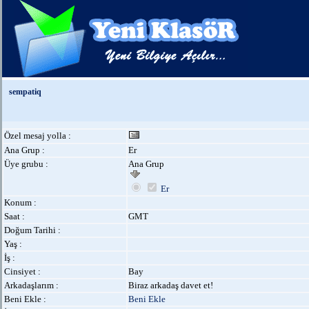
sempatiq
Özel mesaj yolla :
Ana Grup :
Er
Üye grubu :
Ana Grup
Er
Konum :
Saat :
GMT
Doğum Tarihi :
Yaş :
İş :
Cinsiyet :
Bay
Arkadaşlarım :
Biraz arkadaş davet et!
Beni Ekle :
Beni Ekle