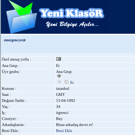
emergencyexit
Özel mesaj yolla :
Ana Grup :
Er
Üye grubu :
Ana Grup
Er
Konum :
istanbul
Saat :
GMT
Doğum Tarihi :
15-04-1992
Yaş :
34
İş :
ögrenci
Cinsiyet :
Bay
Arkadaşlarım :
Biraz arkadaş davet et!
Beni Ekle :
Beni Ekle