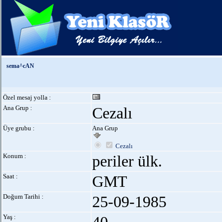
sema^cAN
Özel mesaj yolla :
Ana Grup :
Cezalı
Üye grubu :
Ana Grup
Cezalı
Konum :
periler ülk.
Saat :
GMT
Doğum Tarihi :
25-09-1985
Yaş :