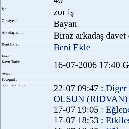
40
İş :
zor iş
Cinsiyet :
Bayan
Arkadaşlarım :
Biraz arkadaş davet 
Beni Ekle :
Beni Ekle
İmza :
Kayıt Tarihi :
16-07-2006 17:40 G
Avatar :
Fotograf :
Son mesajlarım :
22-07 09:47 :
Diğer
OLSUN (RIDVAN)
17-07 19:05 :
Eğlen
17-07 18:53 :
Etkil