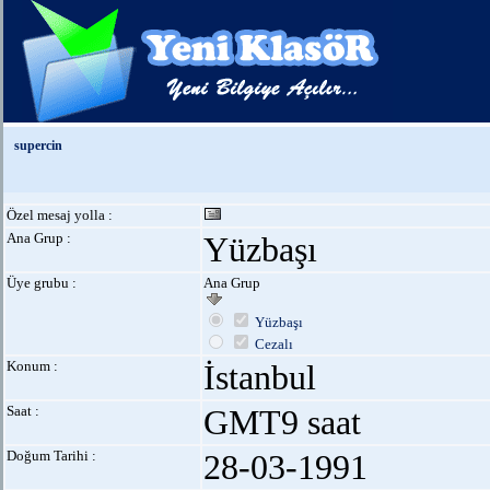
supercin
Özel mesaj yolla :
Ana Grup :
Yüzbaşı
Üye grubu :
Ana Grup
Yüzbaşı
Cezalı
Konum :
İstanbul
Saat :
GMT9 saat
Doğum Tarihi :
28-03-1991