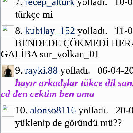
7.
recep_alturk
yolladı. 10-
türkçe mi
8.
kubilay_152
yolladı. 11-
BENDEDE ÇÖKMEDİ HERA
GALİBA sur_volkan_01
9.
rayki.88
yolladı. 06-04-2
hayır arkadşlar tükce dil sa
cd den cektim ben ama
10.
alonso8116
yolladı. 20-
yüklenip de göründü mü??