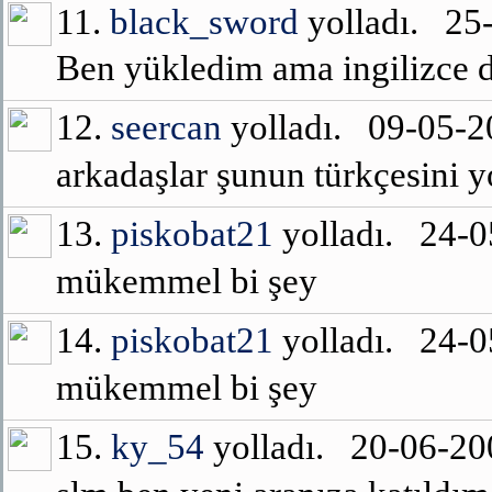
11.
black_sword
yolladı. 25
Ben yükledim ama ingilizce di
12.
seercan
yolladı. 09-05-
arkadaşlar şunun türkçesini y
13.
piskobat21
yolladı. 24-
mükemmel bi şey
14.
piskobat21
yolladı. 24-
mükemmel bi şey
15.
ky_54
yolladı. 20-06-2