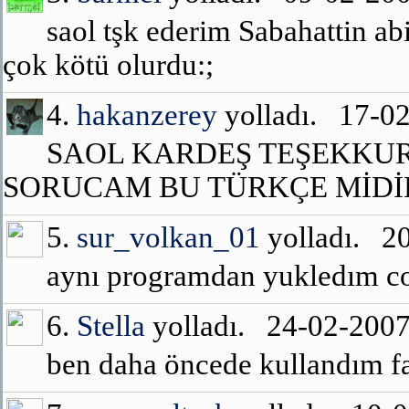
saol tşk ederim Sabahattin 
çok kötü olurdu:;
4.
hakanzerey
yolladı. 17-0
SAOL KARDEŞ TEŞEKKUR
SORUCAM BU TÜRKÇE MİD
5.
sur_volkan_01
yolladı. 2
aynı programdan yukledım com
6.
Stella
yolladı. 24-02-200
ben daha öncede kullandım 