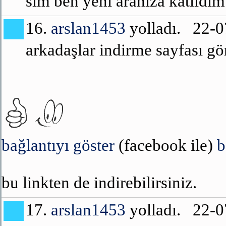
slm ben yeni aranıza katıldım 
16.
arslan1453
yolladı. 22-
arkadaşlar indirme sayfası g
bağlantıyı göster
(facebook ile)
b
bu linkten de indirebilirsiniz.
17.
arslan1453
yolladı. 22-