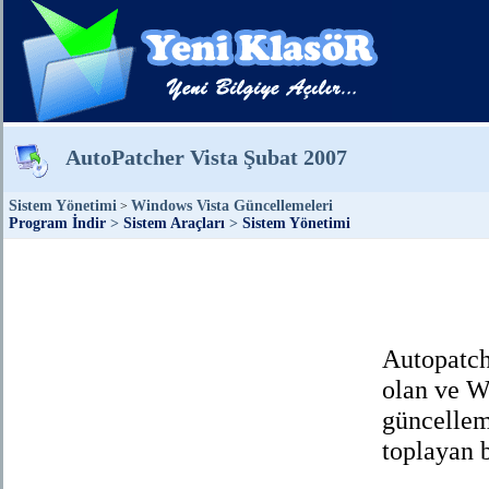
AutoPatcher Vista Şubat 2007
Sistem Yönetimi
Windows Vista Güncellemeleri
>
Program İndir
>
Sistem Araçları
>
Sistem Yönetimi
Autopatch
olan ve W
güncelleme
toplayan b