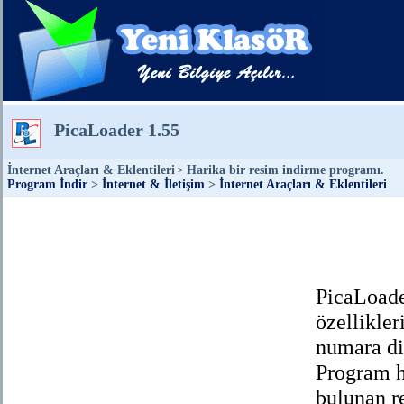
PicaLoader 1.55
İnternet Araçları & Eklentileri
Harika bir resim indirme programı.
>
Program İndir
>
İnternet & İletişim
>
İnternet Araçları & Eklentileri
PicaLoade
özellikler
numara di
Program h
bulunan re