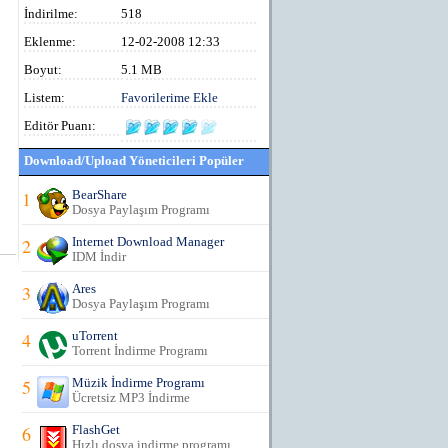
İndirilme:
518
Eklenme:
12-02-2008 12:33
Boyut:
5.1 MB
Listem:
Favorilerime Ekle
Editör Puanı:
Download/Upload Yöneticileri Popüler
1
BearShare
Dosya Paylaşım Programı
2
Internet Download Manager
IDM İndir
3
Ares
Dosya Paylaşım Programı
4
uTorrent
Torrent İndirme Programı
5
Müzik İndirme Programı
Ücretsiz MP3 İndirme
6
FlashGet
Hızlı dosya indirme programı