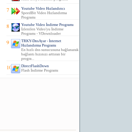
7
Youtube Video Hızlandırıcı
SpeedBit Video Hızlandırma
Programı
8
Youtube Video İndirme Programı
İzlenilen Video'yu İndirme
Programı - VDownloader
9
TRKY-DnsAyar - İnternet
Hızlandırma Programı
En hızlı dns sunucusuna bağlanarak
bağlantı hızınızı arttıran bir
progra...
10
DirectFlashDown
Flash İndirme Programı