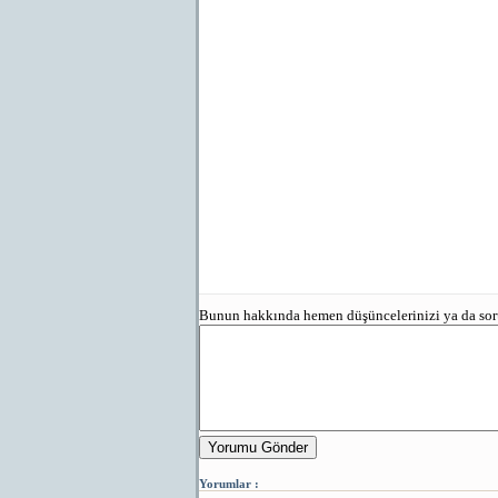
Bunun hakkında hemen düşüncelerinizi ya da sorun
Yorumu Gönder
Yorumlar :