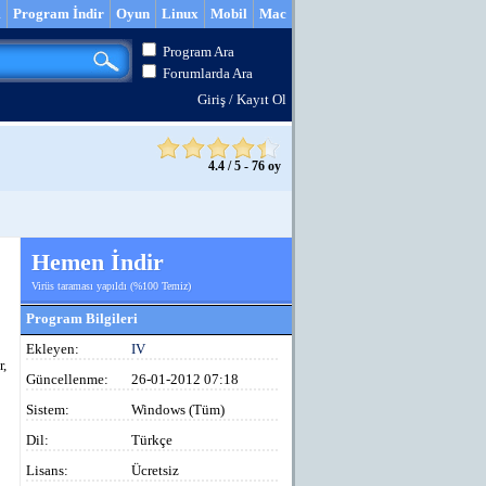
m
Program İndir
Oyun
Linux
Mobil
Mac
Program Ara
Forumlarda Ara
Giriş
/
Kayıt Ol
4.4
/
5
-
76
oy
Hemen İndir
Virüs taraması yapıldı (%100 Temiz)
Program Bilgileri
Ekleyen:
IV
r,
Güncellenme:
26-01-2012 07:18
Sistem:
Windows (Tüm)
Dil:
Türkçe
Lisans:
Ücretsiz