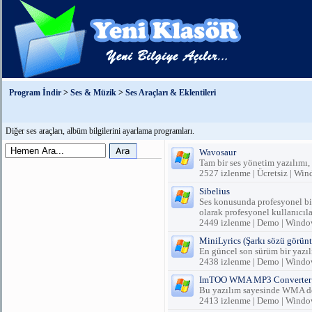
Program İndir
>
Ses & Müzik
>
Ses Araçları & Eklentileri
Diğer ses araçları, albüm bilgilerini ayarlama programları.
Wavosaur
Tam bir ses yönetim yazılımı, 
2527 izlenme | Ücretsiz | Wi
Sibelius
Ses konusunda profesyonel bir
olarak profesyonel kullanıcılar
2449 izlenme | Demo | Windo
MiniLyrics (Şarkı sözü görünt
En güncel son sürüm bir yazıl
2438 izlenme | Demo | Windo
ImTOO WMA MP3 Converter
Bu yazılım sayesinde WMA dos
2413 izlenme | Demo | Windo