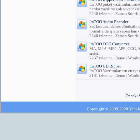
ImTOO paket yazılımlarının en
harika yazılımı çok seveceksi
2246 izlenme | Zaman Sınırlı
ImTOO Audio Encoder
Ses konusunda ses dönüştü
formatlarda işlem yapan harika
2240 izlenme | Zaman Sınırlı
ImTOO OGG Converter
MA, M4A, MP4, APE, OGG, AAC
serisi.
2237 izlenme | Demo | Windo
ImTOO CD Ripper
ImTOO Yazılımlarının en iyi y
2131 izlenme | Demo | Windo
Önceki 
Copyright © 2005-2020 Yeni Kla