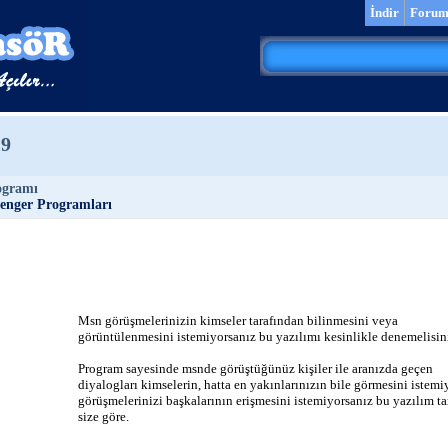
İndir
Foru
.9
ogramı
enger Programları
Msn görüşmelerinizin kimseler tarafından bilinmesini veya
görüntülenmesini istemiyorsanız bu yazılımı kesinlikle denemelisin
Program sayesinde msnde görüştüğünüz kişiler ile aranızda geçen
diyalogları kimselerin, hatta en yakınlarınızın bile görmesini istemi
görüşmelerinizi başkalarının erişmesini istemiyorsanız bu yazılım t
size göre.