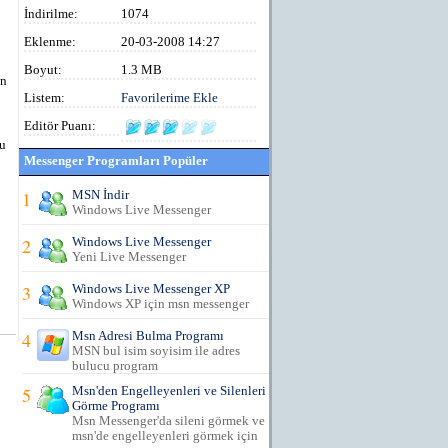
İndirilme:
1074
Eklenme:
20-03-2008 14:27
Boyut:
1.3 MB
en
Listem:
Favorilerime Ekle
Editör Puanı:
bu
Messenger Programları Popüler
1
MSN İndir
Windows Live Messenger
2
Windows Live Messenger
Yeni Live Messenger
3
Windows Live Messenger XP
Windows XP için msn messenger
4
Msn Adresi Bulma Programı
MSN bul isim soyisim ile adres
bulucu program
5
Msn'den Engelleyenleri ve Silenleri
Görme Programı
Msn Messenger'da sileni görmek ve
msn'de engelleyenleri görmek için