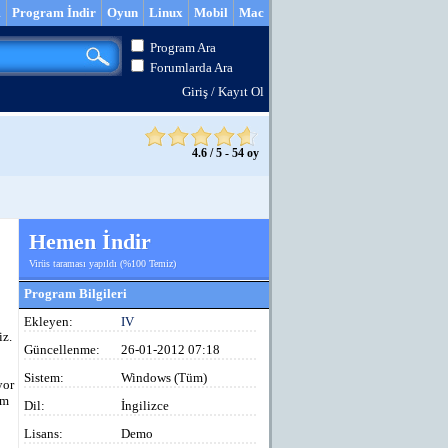
m
Program İndir
Oyun
Linux
Mobil
Mac
Program Ara
Forumlarda Ara
Giriş
/
Kayıt Ol
4.6
/
5
-
54
oy
Hemen İndir
Virüs taraması yapıldı (%100 Temiz)
Program Bilgileri
Ekleyen:
IV
iz.
Güncellenme:
26-01-2012 07:18
Sistem:
Windows (Tüm)
yor
am
Dil:
İngilizce
Lisans:
Demo