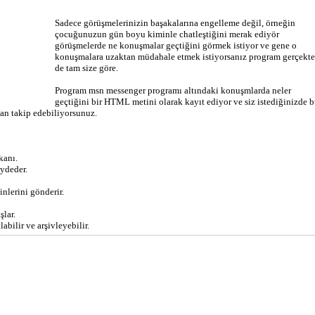
Sadece görüşmelerinizin başakalarına engelleme değil, örneğin
çocuğunuzun gün boyu kiminle chatleştiğini merak ediyör
görüşmelerde ne konuşmalar geçtiğini görmek istiyor ve gene o
konuşmalara uzaktan müdahale etmek istiyorsanız program gerçekt
de tam size göre.
Program msn messenger programı altındaki konuşmlarda neler
geçtiğini bir HTML metini olarak kayıt ediyor ve siz istediğinizde 
 an takip edebiliyorsunuz.
kanı.
ydeder.
nlerini gönderir.
şlar.
ilir ve arşivleyebilir.