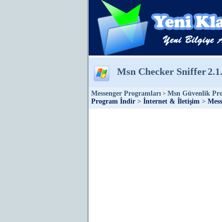
Msn Checker Sniffer
2.1
Messenger Programları
Msn Güvenlik Pr
>
Program İndir
>
İnternet & İletişim
>
Mess