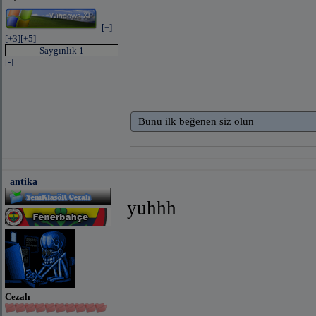
[+]
[+3]
[+5]
Saygınlık 1
[-]
Bunu ilk beğenen siz olun
_antika_
yuhhh
Cezalı