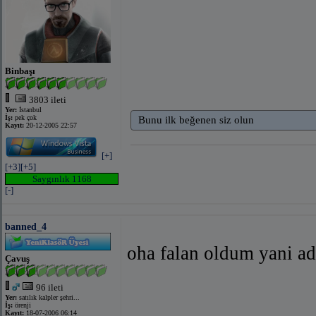
Binbaşı
3803 ileti
Yer:
İstanbul
İş:
pek çok
Bunu ilk beğenen siz olun
Kayıt:
20-12-2005 22:57
[+]
[+3]
[+5]
Saygınlık 1168
[-]
banned_4
oha falan oldum yani ad
Çavuş
96 ileti
Yer:
satılık kalpler şehri...
İş:
örenji
Kayıt:
18-07-2006 06:14