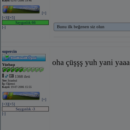
Kayıt:
02-07-2006 19:46
[+]
[+3]
[+5]
Saygınlık 66
Bunu ilk beğenen siz olun
[-]
supercin
oha çüşşş yuh yani yaaa
Yüzbaşı
1368 ileti
Yer:
İstanbul
İş:
Öğrenci
Kayıt:
19-07-2006 15:55
[+]
[+3]
[+5]
Saygınlık -3
[-]