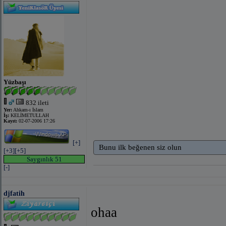
Yüzbaşı
832 ileti
Yer:
Ahkam-ı İslam
İş:
KELİMETULLAH
Kayıt:
02-07-2006 17:26
[+]
Bunu ilk beğenen siz olun
[+3]
[+5]
Saygınlık 51
[-]
djfatih
ohaa