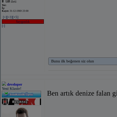
ileti
Yer:
İş:
Kayıt:
31-12-1969 23:00
[+]
[+3]
[+5]
Saygınlık
[-]
Bunu ilk beğenen siz olun
developer
Yeni Klasör!
Ben artık denize falan