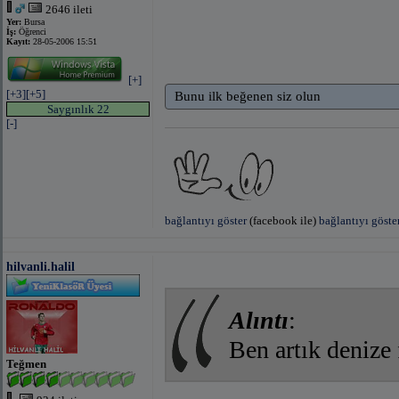
2646 ileti
Yer:
Bursa
İş:
Öğrenci
Kayıt:
28-05-2006 15:51
[+]
[+3]
[+5]
Bunu ilk beğenen siz olun
Saygınlık 22
[-]
bağlantıyı göster
(facebook ile)
bağlantıyı göste
hilvanli.halil
Alıntı
:
Ben artık denize
Teğmen