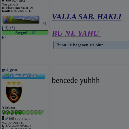
924 ileti
Yer:
şanlıurfa
İş:
öğrenci [işte yaşım :D]
Kayıt:
17-06-2006 07:43
VALLA SAB. HAKLI
[+]
[+3]
[+5]
BU NE YAHU
Saygınlık 48
[-]
Bunu ilk beğenen siz olun
gsli_genc
bencede yuhhh
Yüzbaşı
1220 ileti
Yer:
_!sTaNBuLL_
İş:
MaLeSeFF OReNcc!!