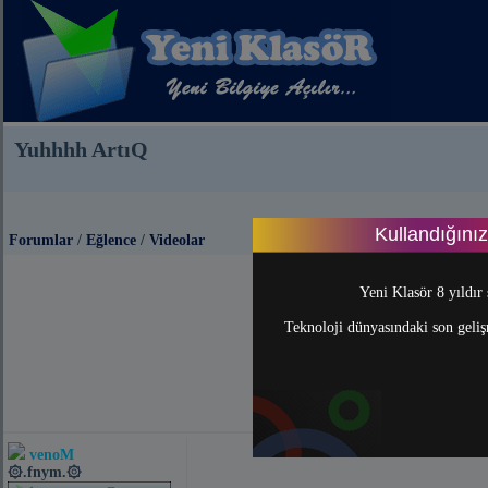
Yuhhhh ArtıQ
Kullandığını
Forumlar
/
Eğlence
/
Videolar
Yeni Klasör 8 yıldır 
Teknoloji dünyasındaki son gelişm
venoM
۞.fnym.۞