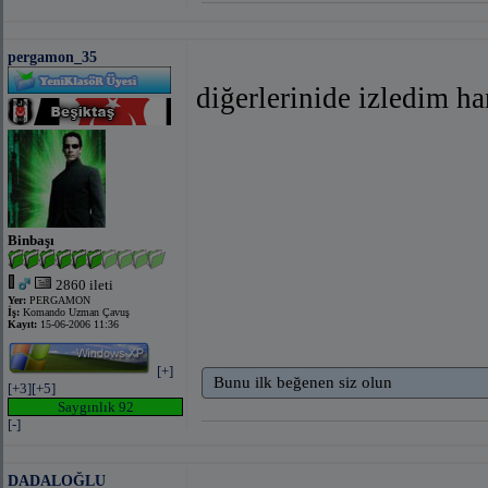
pergamon_35
diğerlerinide izledim h
Binbaşı
2860 ileti
Yer:
PERGAMON
İş:
Komando Uzman Çavuş
Kayıt:
15-06-2006 11:36
[+]
Bunu ilk beğenen siz olun
[+3]
[+5]
Saygınlık 92
[-]
DADALOĞLU