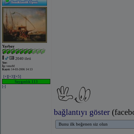
Yarbay
2040 ileti
Yer:
İş:
venoM
Kayıt:
14-03-2006 14:13
[+]
[+3]
[+5]
Saygınlık 113
[-]
bağlantıyı göster
(faceb
Bunu ilk beğenen siz olun