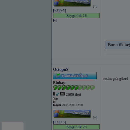
[+]
[+3]
[+5]
Saygınlık 28
[-]
Bunu ilk be
OctopuS
resim çok güzel
Binbaşı
2680 ileti
Yer:
İş:
Kayıt:
29-04-2006 12:00
[+]
[+3]
[+5]
Saygınlık 28