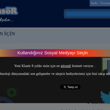
İndir
Foru
N İÇİN
Kullandığınız Sosyal Medyayı Seçin
> 1 <
Yeni Klasör 8 yıldır sizin için en
güvenli
hizmeti veriyor...
knoloji dünyasındaki son gelişmeler ve sürpriz hediyelerimiz için bizi takip ed
Kırık Link Bil