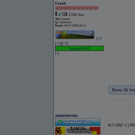
Cezalı
1598 ileti
Yer:
Gayseri
İş:
Yorumsus
Kayıt:
04-07-2006 08:21
[+]
[+3]
[+5]
Saygınlık 85
[-]
Bunu ilk be
adaletinreisi
ALLAH(C.C) M