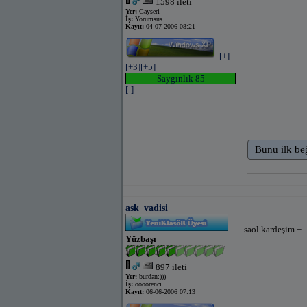
1598 ileti
Yer:
Gayseri
İş:
Yorumsus
Kayıt:
04-07-2006 08:21
[+]
[+3]
[+5]
Saygınlık 85
[-]
Bunu ilk be
ask_vadisi
saol kardeşim +
Yüzbaşı
897 ileti
Yer:
burdan:)))
İş:
öööörenci
Kayıt:
06-06-2006 07:13