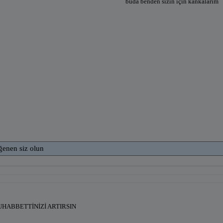
buda benden sizin için kankalarım
ğenen siz olun
UHABBETTİNİZİ ARTIRSIN