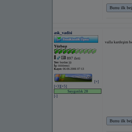
Bunu ilk be
ask_vadisi
valla kardeşim b
Yüzbaşı
897 ileti
Yer:
burdan:)))
İş:
öööörenci
Kayıt:
06-06-2006 07:13
[+]
[+3]
[+5]
Saygınlık 28
[-]
Bunu ilk be