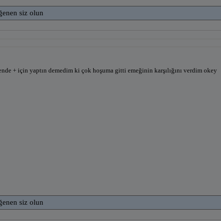
ğenen siz olun
ende + için yaptın demedim ki çok hoşuma gitti emeğinin karşılığını verdim okey
ğenen siz olun