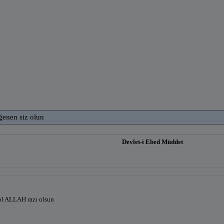
ğenen siz olun
Devlet-i Ebed Müddet
ol ALLAH razı olsun