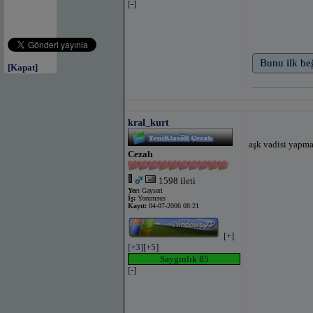
[-]
Bunu ilk be
[Kapat]
kral_kurt
aşk vadisi yapma
Cezalı
1598 ileti
Yer:
Gayseri
İş:
Yorumsus
Kayıt:
04-07-2006 08:21
[+]
[+3]
[+5]
Saygınlık 85
[-]