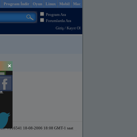
m
Program İndir
Oyun
Linux
Mobil
Mac
Program Ara
Forumlarda Ara
Giriş
/
Kayıt Ol
in.
dir!
#116541 18-08-2006 18:08 GMT-1 saat