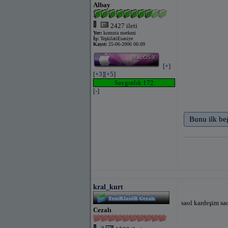
Albay
2427 ileti
Yer:
komuta merkezi
İş:
TeşkilatiEsasiye
Kayıt:
25-06-2006 06:09
[+]
[+3]
[+5]
Saygınlık 172
[-]
Bunu ilk be
kral_kurt
saol kardeşim sa
Cezalı