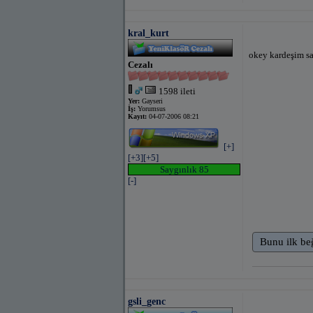
kral_kurt
okey kardeşim sao
Cezalı
1598 ileti
Yer:
Gayseri
İş:
Yorumsus
Kayıt:
04-07-2006 08:21
[+]
[+3]
[+5]
Saygınlık 85
[-]
Bunu ilk be
gsli_genc