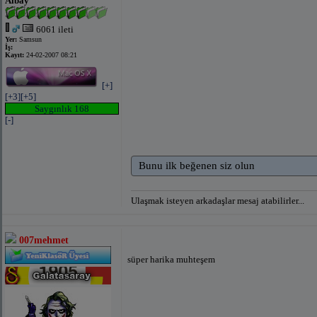
Albay
6061 ileti
Yer:
Samsun
İş:
Kayıt:
24-02-2007 08:21
[+]
[+3]
[+5]
Saygınlık 168
[-]
Bunu ilk beğenen siz olun
Ulaşmak isteyen arkadaşlar mesaj atabilirler...
007mehmet
süper harika muhteşem