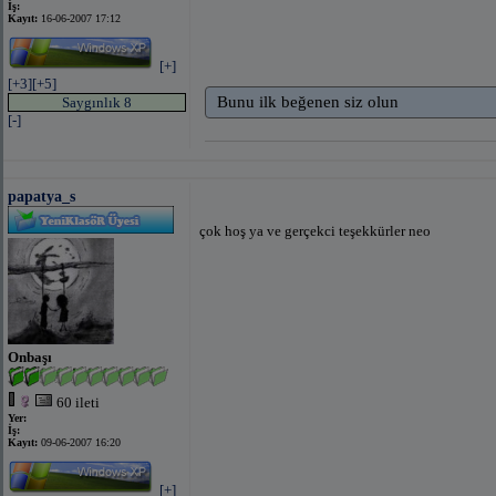
İş:
Kayıt:
16-06-2007 17:12
[+]
[+3]
[+5]
Bunu ilk beğenen siz olun
Saygınlık 8
[-]
papatya_s
çok hoş ya ve gerçekci teşekkürler neo
Onbaşı
60 ileti
Yer:
İş:
Kayıt:
09-06-2007 16:20
[+]