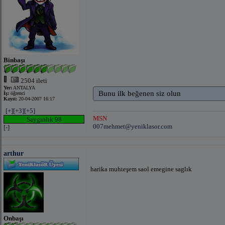
Binbaşı
2504 ileti
Yer:
ANTALYA
Bunu ilk beğenen siz olun
İş:
öğrenci
Kayıt:
20-04-2007 16:17
[+]
[+3]
[+5]
MSN
Saygınlık 98
007mehmet@yeniklasor.com
[-]
arthur
harika muhteşem saol emegine saglık
Onbaşı