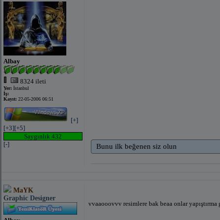
Albay
8324 ileti
Yer:
İstanbul
İş:
Kayıt:
22-05-2006 06:51
[+]
[+3]
[+5]
Saygınlık 432
[-]
Bunu ilk beğenen siz olun
MaYK
Graphic Designer
vvaaooovvv resimlere bak beaa onlar yapıştırma 