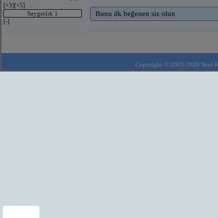
[+3]
[+5]
Saygınlık 1
Bunu ilk beğenen siz olun
[-]
Copyright © 2005-2020 Yeni Kla