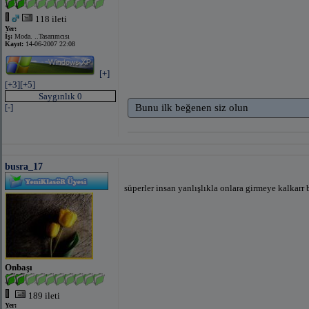
118 ileti
Yer:
İş:
Moda. ..Tasarımcısı
Kayıt:
14-06-2007 22:08
[+]
[+3]
[+5]
Saygınlık 0
[-]
Bunu ilk beğenen siz olun
busra_17
süperler
insan yanlışlıkla onlara girmeye kalkarr 
Onbaşı
189 ileti
Yer: