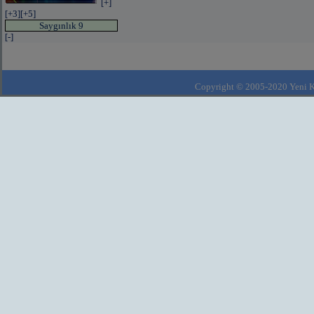
[+]
[+3]
[+5]
Saygınlık 9
[-]
Copyright © 2005-2020 Yeni Kla