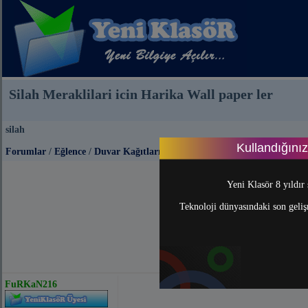
Silah Meraklilari icin Harika Wall paper ler
silah
Kullandığını
Forumlar
/
Eğlence
/
Duvar Kağıtları
Yeni Klasör 8 yıldır 
Teknoloji dünyasındaki son gelişm
FuRKaN216