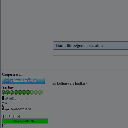
Bunu ilk beğenen siz olun
Coqertrwen
tek kelimeyele harika +
Yarbay
2552 ileti
Yer:
İş:
Kayıt:
24-02-2007 18:32
[+]
[+3]
[+5]
Saygınlık 261
[-]