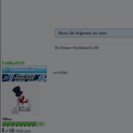
Bunu ilk beğenen siz olun
Bir Efsane Yeniklasor.CoM
FuRKaN216
eyvallah
Albay
7836 ileti