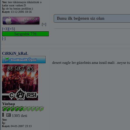
Yer:
lere tükürmeyin tükürülcek o
kadar surat varken:D
İş:
de bu benim profilim:)
Kayıt:
13-12-2006 18:56
Bunu ilk beğenen siz olun
[+]
[+3]
[+5]
Saygınlık 776
[-]
CiRKiN_kRaL
desert eagle ler güzelmis ama israil mali ..neyse ts
Yüzbaşı
1305 ileti
Yer:
İş:
Kayıt:
04-01-2007 23:13