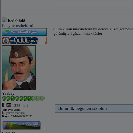
hedehödö
fe eyne tezhebun!
ölüm kusan makinelerin bu derece güzel gelmesin
görünüşleri güzel...teşekkürler
Yarbay
1323 ileti
Bunu ilk beğenen siz olun
Yer:
evet yerim
İş:
yalova müftüsü
Kayıt:
19-10-2006 21:35
[+]