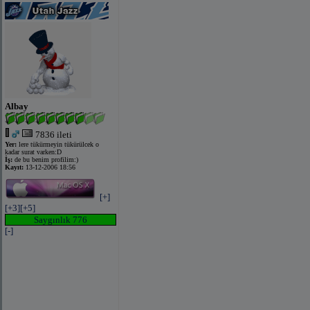
Albay
7836 ileti
Yer:
lere tükürmeyin tükürülcek o
kadar surat varken:D
İş:
de bu benim profilim:)
Kayıt:
13-12-2006 18:56
[+]
[+3]
[+5]
Saygınlık 776
[-]