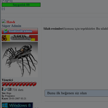
[+3]
[+5]
Saygınlık 88
[-]
Hawk
Süper Admin
Silah resimleri
konusu için teşekkürler. Bu silah
Yönetici
731 ileti
Bunu ilk beğenen siz olun
Yer:
Biga
İş:
Programcı
Kayıt:
20-01-2007 05:21