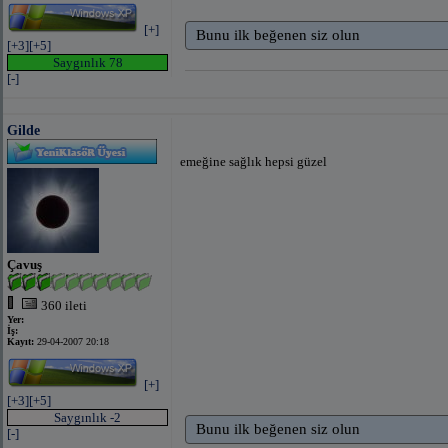
[+]
Bunu ilk beğenen siz olun
[+3]
[+5]
Saygınlık 78
[-]
Gilde
emeğine sağlık hepsi güzel
Çavuş
360 ileti
Yer:
İş:
Kayıt:
29-04-2007 20:18
[+]
[+3]
[+5]
Saygınlık -2
Bunu ilk beğenen siz olun
[-]