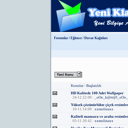
Forumlar
/
Eğlence
/
Duvar Kağıtları
Konular
/
Başlatıldı
HD Kalitede 100 Adet Wallpaper
24-12 22:09 :
_oOo_k@rt@l_oOo_
Yüksek çözünürlükte çiçek resimler
10-11 14:09 :
xxmolinaxx
Kaliteli manzara ve araba resimler
05-11 20:42 :
xxmolinaxx