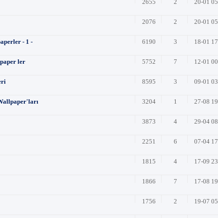
2655
2
20-01 0
2076
2
20-01 0
perler - 1 -
6190
3
18-01 1
 paper ler
5752
7
12-01 0
eri
8595
3
09-01 0
Wallpaper'ları
3204
1
27-08 1
3873
4
29-04 0
2251
6
07-04 1
1815
4
17-09 2
1866
7
17-08 1
1756
2
19-07 0