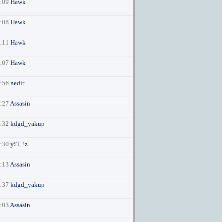
5:09
Hawk
5:08
Hawk
7:11
Hawk
0:07
Hawk
3:56
nedir
9:27
Assasin
8:32
kdgd_yakup
7:30
y£l_!z
3:13
Assasin
9:37
kdgd_yakup
5:03
Assasin