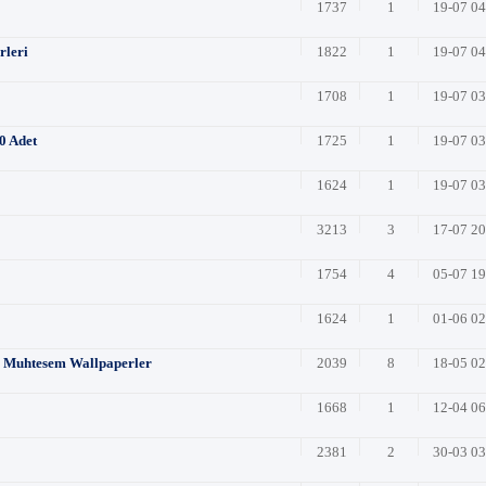
1737
1
19-07 0
rleri
1822
1
19-07 0
1708
1
19-07 0
0 Adet
1725
1
19-07 0
1624
1
19-07 0
3213
3
17-07 2
1754
4
05-07 1
1624
1
01-06 0
li Muhtesem Wallpaperler
2039
8
18-05 0
1668
1
12-04 0
2381
2
30-03 0