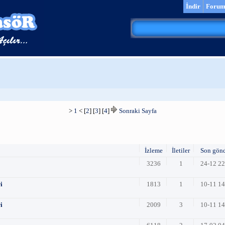
İndir
Foru
>
1
< [
2
] [
3
] [
4
]
Sonraki Sayfa
İzleme
İletiler
Son gön
3236
1
24-12 2
i
1813
1
10-11 1
i
2009
3
10-11 1