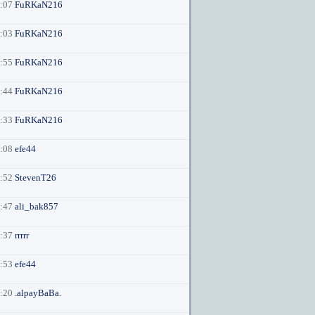
4:07
FuRKaN216
4:03
FuRKaN216
3:55
FuRKaN216
3:44
FuRKaN216
3:33
FuRKaN216
0:08
efe44
9:52
StevenT26
2:47
ali_bak857
2:37
rrrrr
6:53
efe44
3:20
.alpayBaBa.