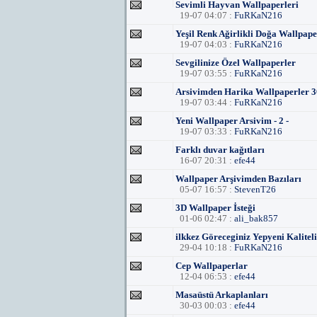
Sevimli Hayvan Wallpaperleri
19-07 04:07 :
FuRKaN216
Yeşil Renk Ağirlikli Doğa Wallpape
19-07 04:03 :
FuRKaN216
Sevgilinize Özel Wallpaperler
19-07 03:55 :
FuRKaN216
Arsivimden Harika Wallpaperler 3
19-07 03:44 :
FuRKaN216
Yeni Wallpaper Arsivim - 2 -
19-07 03:33 :
FuRKaN216
Farklı duvar kağıtları
16-07 20:31 :
efe44
Wallpaper Arşivimden Bazıları
05-07 16:57 :
StevenT26
3D Wallpaper İsteği
01-06 02:47 :
ali_bak857
ilkkez Göreceginiz Yepyeni Kalite
29-04 10:18 :
FuRKaN216
Cep Wallpaperlar
12-04 06:53 :
efe44
Masaüstü Arkaplanları
30-03 00:03 :
efe44