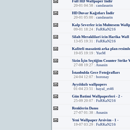
Full HD Wallpaper İndir
20-01 04:58 :
candasarin
HD Duvar Kağıtları İndir
20-01 05:00 :
candasarin
Kalp Severler icin Muhtesem Wallpa
09-01 18:24 :
FuRKaN216
Silah Meraklilari icin Harika Wall
13-05 19:31 :
FuRKaN216
Kaliteli masaüstü arka plan resiml
19-05 19:19 :
YueM
Sizin İçin Seçtiğim Counter Strike 
27-08 19:27 :
Assasin
İstanbulda Gece Fotoğrafları
24-04 12:07 :
boronay
Ayyıldızlı wallpapers
01-04 23:51 :
hayal_et46
Gün Batimi Wallpaperleri - 2 -
25-09 20:07 :
FuRKaN216
Renklerin Dansı
27-07 01:38 :
Assasin
Yeni Wallpaper Arsivim - 1 -
19-07 03:29 :
FuRKaN216