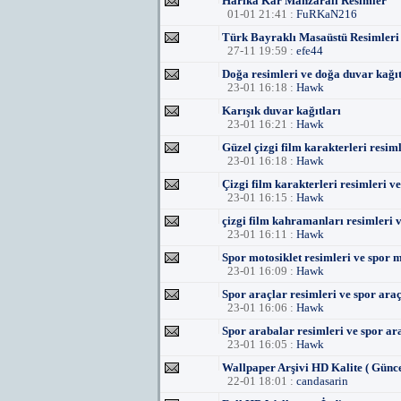
Harika Kar Manzarali Resimler
01-01 21:41 :
FuRKaN216
Türk Bayraklı Masaüstü Resimleri
27-11 19:59 :
efe44
Doğa resimleri ve doğa duvar kağıt
23-01 16:18 :
Hawk
Karışık duvar kağıtları
23-01 16:21 :
Hawk
Güzel çizgi film karakterleri resim
23-01 16:18 :
Hawk
Çizgi film karakterleri resimleri v
23-01 16:15 :
Hawk
çizgi film kahramanları resimleri v
23-01 16:11 :
Hawk
Spor motosiklet resimleri ve spor m
23-01 16:09 :
Hawk
Spor araçlar resimleri ve spor araç
23-01 16:06 :
Hawk
Spor arabalar resimleri ve spor ar
23-01 16:05 :
Hawk
Wallpaper Arşivi HD Kalite ( Günce
22-01 18:01 :
candasarin