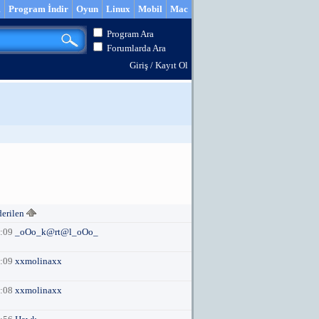
m
Program İndir
Oyun
Linux
Mobil
Mac
Program Ara
Forumlarda Ara
Giriş
/
Kayıt Ol
derilen
2:09
_oOo_k@rt@l_oOo_
4:09
xxmolinaxx
4:08
xxmolinaxx