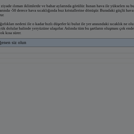
ziyade ılıman iklimlerde ve bahar aylarında görülür. Isınan hava ile yükselen su b
rında -50 derece hava sıcaklığında buz kristallerine dönüşür. Buradaki güçlü hava a
ur.
ğırlıkları nedeni ile o kadar hızlı düşerler ki bulut ile yer arasındaki sıcaklık ne 
ük dolular halinde yeryüzüne ulaşırlar. Aslında tüm bu şartların oluşması çok end
ok kısa sürer.
ğenen siz olun