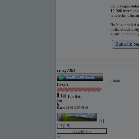
Dolu yağışı daha 
12.000 metre civa
tanelerini oluştur
Bu buz taneleri a
milimetreden büy
görülür, hem de ç
Bunu ilk be
crazy7263
niiçin
Cezalı
105 ileti
Yer:
İş:
Kayıt:
31-08-2007 08:01
[+]
[+3]
[+5]
Saygınlık -1
[-]