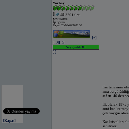
Yarbay
3201 ileti
Yer:
istanbul
İş:
öğrenci
Kayıt:
20-06-2006 06:59
[+]
[+3]
[+5]
Saygınlık 81
[-]
Kar tanesinin olu
ama bu görüldüğü
saf su -40 derece
İlk olarak 1975 y
suni kar üretmey
çok yaygın olara
[Kapat]
Kar kristalleri al
sanılıyor.