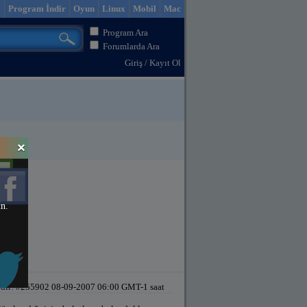
m
Program İndir
Oyun
Linux
Mobil
Mac
Program Ara
Forumlarda Ara
Giriş
/
Kayıt Ol
in.
dir!
#255902 08-09-2007 06:00 GMT-1 saat