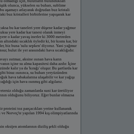
lü olmadığı için, bulutların bulundukları
üşük olunca, yükselen su buharı, sublime
 bu aşamayı atlayarak doğrudan buz kristali
aki buz kristalleri birbirlerine yapışarak kar
ıcaksa bu kar taneleri yere düşene kadar yağmur
ğuksa yere kadar kar tanesi olarak inmeyi
e yere o kadar yavaş inerler ki 3000 metreden
n altındaki sıcaklık öyledir ki, bir kısmı kar, bir
er, biz buna 'sulu sepken' diyoruz. Yani yağmur
ur, bulut ile yer arasındaki hava sıcaklığıdır.
vayı ısıtmaz, aksine ısınan hava karın
anın içine su alma kapasitesi daha azdır. İçine
ünde kalır ya da 'kırağı' oluşur. Bu şartlarda kar
gibi biraz ısınınca, su buharı yeryüzünden
oğuk hava tabakalarına ulaşabilir ve kar yağışı
ağdığı için hava ısınmış gibi algılarız.
yetersiz olduğu zamanlarda suni kar üretiliyor
arının olduğunu biliyoruz. Eğer bunlar olmazsa
r proteini toz parçacıkları yerine kullanarak
ı ve Norveç'te yapılan 1994 kış olimpiyatlarında
binin oksijen atomlarının diziliş şekli olduğu