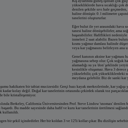
Kış aylarında güneş ışınları çok güç
yüksekliklerde hava sıcaklığı çok d
denilen şekilde sıvı hale geçmeden,
haline dönüşür. 0. l milimetre çapınd
tanelerini oluştururlar.
Eğer bulut ile yer arasındaki hava s
tanesi haline dönüşebilirler, ama so
başarabilirler. Hafiflikleri nedeniyl
inmeleri 2 saat alabilir. Bazen bulutu
kısmı yağmur damlası halinde düşerl
veya kar yağmasını belirleyen ana uns
Genel kanının aksine kar yağması ha
yağmasına sebep olur. Çok soğuk hav
alamadığı su ya 'don' şeklinde yeryüz
kesinlikle oluşamaz. Hava 3 derece 
yükselebilir, çok yüksekliklerdeki s
meydana gelebilir. Biz de sanki kar y
şumu hakikaten bir tabiat mucizesidir. Gerçi bazı kayak merkezlerinde, kar yağışı 
 kadar kolay değil. Doğal kar tanelerinin ortasında çekirdek olarak toz parçacıkl
de bile kristalleşemiyor.
ılında Berkeley, California Üniversitesinden Prof. Steve Lindow 'snomax' denilen bi
i başardı. Bu madde sayesinde daha hafif ve kuru kar tanelerinin üretilmesi sağland
k kullanıldı.
tıgen bir şekil içindedirler. Her bir koldan 3 ve 12'li kollar çıkar. Bu dizilişin sebe