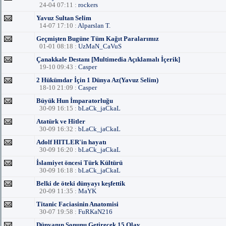
24-04 07:11 :
rockers
Yavuz Sultan Selim
14-07 17:10 :
Alparslan T.
Geçmişten Bugüne Tüm Kağıt Paralarımız
01-01 08:18 :
UzMaN_CaVuS
Çanakkale Destanı [Multimedia Açıklamalı İçerik]
19-10 09:43 :
Casper
2 Hükümdar İçin 1 Dünya Az(Yavuz Selim)
18-10 21:09 :
Casper
Büyük Hun İmparatorluğu
30-09 16:15 :
bLaCk_jaCkaL
Atatürk ve Hitler
30-09 16:32 :
bLaCk_jaCkaL
Adolf HITLER'in hayatı
30-09 16:20 :
bLaCk_jaCkaL
İslamiyet öncesi Türk Kültürü
30-09 16:18 :
bLaCk_jaCkaL
Belki de öteki dünyayı keşfettik
20-09 11:35 :
MaYK
Titanic Faciasinin Anatomisi
30-07 19:58 :
FuRKaN216
Dünyanın Sonunu Getirecek 15 Olay...