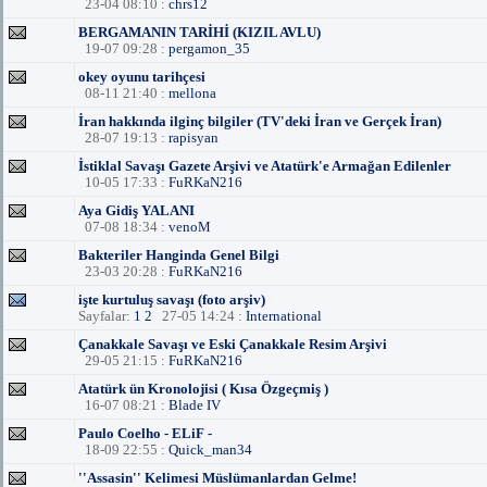
23-04 08:10 :
chrs12
BERGAMANIN TARİHİ (KIZIL AVLU)
19-07 09:28 :
pergamon_35
okey oyunu tarihçesi
08-11 21:40 :
mellona
İran hakkında ilginç bilgiler (TV'deki İran ve Gerçek İran)
28-07 19:13 :
rapisyan
İstiklal Savaşı Gazete Arşivi ve Atatürk'e Armağan Edilenler
10-05 17:33 :
FuRKaN216
Aya Gidiş YALANI
07-08 18:34 :
venoM
Bakteriler Hanginda Genel Bilgi
23-03 20:28 :
FuRKaN216
işte kurtuluş savaşı (foto arşiv)
Sayfalar:
1
2
27-05 14:24 :
International
Çanakkale Savaşı ve Eski Çanakkale Resim Arşivi
29-05 21:15 :
FuRKaN216
Atatürk ün Kronolojisi ( Kısa Özgeçmiş )
16-07 08:21 :
Blade IV
Paulo Coelho - ELiF -
18-09 22:55 :
Quick_man34
''Assasin'' Kelimesi Müslümanlardan Gelme!