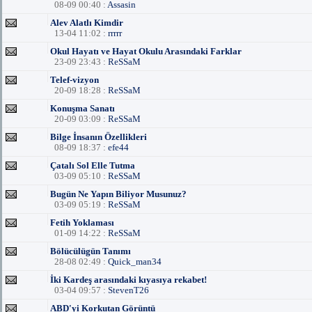
08-09 00:40 :
Assasin
Alev Alatlı Kimdir
13-04 11:02 :
rrrrr
Okul Hayatı ve Hayat Okulu Arasındaki Farklar
23-09 23:43 :
ReSSaM
Telef-vizyon
20-09 18:28 :
ReSSaM
Konuşma Sanatı
20-09 03:09 :
ReSSaM
Bilge İnsanın Özellikleri
08-09 18:37 :
efe44
Çatalı Sol Elle Tutma
03-09 05:10 :
ReSSaM
Bugün Ne Yapın Biliyor Musunuz?
03-09 05:19 :
ReSSaM
Fetih Yoklaması
01-09 14:22 :
ReSSaM
Bölücülügün Tanımı
28-08 02:49 :
Quick_man34
İki Kardeş arasındaki kıyasıya rekabet!
03-04 09:57 :
StevenT26
ABD'yi Korkutan Görüntü