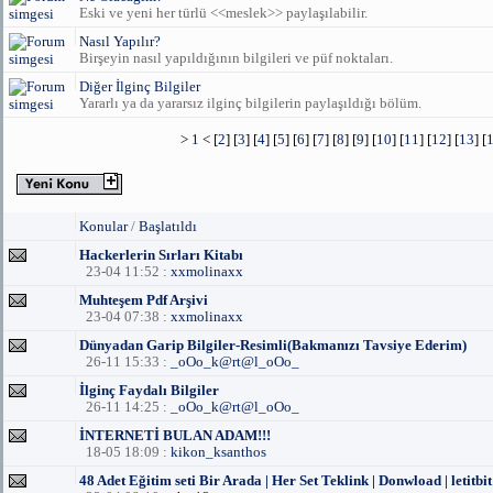
Eski ve yeni her türlü <<meslek>> paylaşılabilir.
Nasıl Yapılır?
Birşeyin nasıl yapıldığının bilgileri ve püf noktaları.
Diğer İlginç Bilgiler
Yararlı ya da yararsız ilginç bilgilerin paylaşıldığı bölüm.
>
1
< [
2
] [
3
] [
4
] [
5
] [
6
] [
7
] [
8
] [
9
] [
10
] [
11
] [
12
] [
13
] [
Konular
/
Başlatıldı
Hackerlerin Sırları Kitabı
23-04 11:52 :
xxmolinaxx
Muhteşem Pdf Arşivi
23-04 07:38 :
xxmolinaxx
Dünyadan Garip Bilgiler-Resimli(Bakmanızı Tavsiye Ederim)
26-11 15:33 :
_oOo_k@rt@l_oOo_
İlginç Faydalı Bilgiler
26-11 14:25 :
_oOo_k@rt@l_oOo_
İNTERNETİ BULAN ADAM!!!
18-05 18:09 :
kikon_ksanthos
48 Adet Eğitim seti Bir Arada | Her Set Teklink | Donwload | letitbit