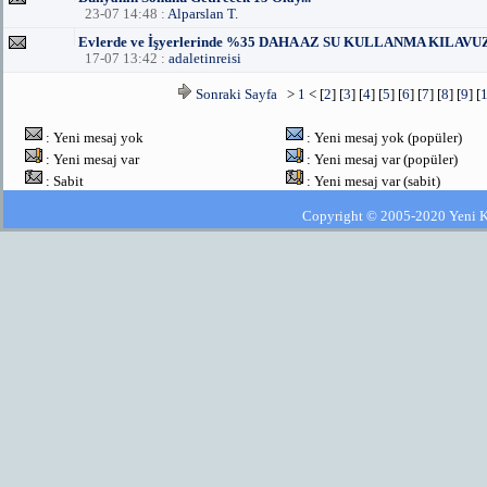
23-07 14:48 :
Alparslan T.
Evlerde ve İşyerlerinde %35 DAHA AZ SU KULLANMA KILAVU
17-07 13:42 :
adaletinreisi
Sonraki Sayfa
>
1
< [
2
] [
3
] [
4
] [
5
] [
6
] [
7
] [
8
] [
9
] [
: Yeni mesaj yok
: Yeni mesaj yok (popüler)
: Yeni mesaj var
: Yeni mesaj var (popüler)
: Sabit
: Yeni mesaj var (sabit)
Copyright © 2005-2020 Yeni Kla