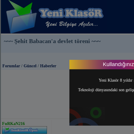
~~~ Şehit Babacan'a devlet töreni ~~~
Kullandığını
Forumlar
/
Güncel
/
Haberler
Yeni Klasör 8 yıldır 
Teknoloji dünyasındaki son gelişm
FuRKaN216