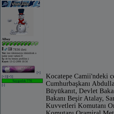
Albay
7836 ileti
Yer:
lere tükürmeyin tükürülcek o
kadar surat varken:D
İş:
de bu benim profilim:)
Kayıt:
13-12-2006 18:56
[+]
Kocatepe Camii'ndeki cen
[+3]
[+5]
Saygınlık 776
Cumhurbaşkanı Abdulla
[-]
Büyükanıt, Devlet Bakan
Bakanı Beşir Atalay, Sa
Kuvvetleri Komutanı Or
Komutanı Oramiral Met