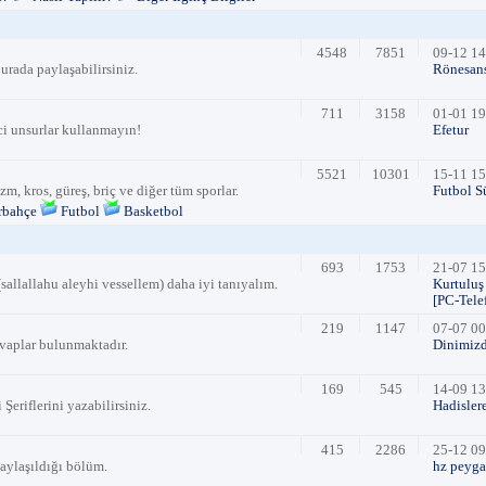
4548
7851
09-12 14
urada paylaşabilirsiniz.
Rönesans
711
3158
01-01 19
i unsurlar kullanmayın!
Efetur
5521
10301
15-11 15
zm, kros, güreş, briç ve diğer tüm sporlar.
Futbol Sü
rbahçe
Futbol
Basketbol
693
1753
21-07 15
sallallahu aleyhi vessellem) daha iyi tanıyalım.
Kurtulu
[PC-Telef
219
1147
07-07 00
vaplar bulunmaktadır.
Dinimizd
169
545
14-09 13
eriflerini yazabilirsiniz.
Hadisler
415
2286
25-12 09
 paylaşıldığı bölüm.
hz peyga