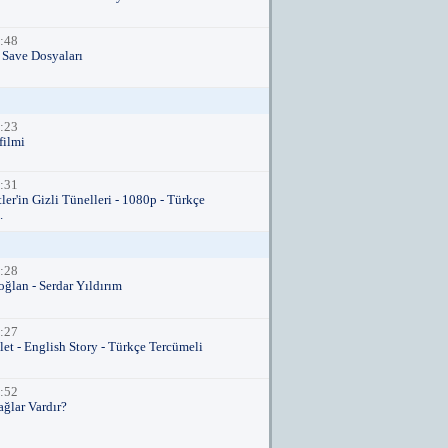
:48
e Save Dosyaları
:23
filmi
:31
ler'in Gizli Tünelleri - 1080p - Türkçe
.
:28
oğlan - Serdar Yıldırım
:27
let - English Story - Türkçe Tercümeli
:52
ğlar Vardır?