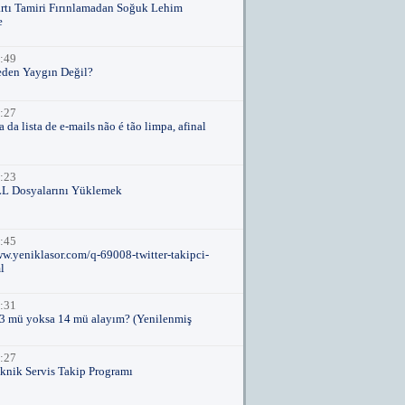
rtı Tamiri Fırınlamadan Soğuk Lehim
e
:49
den Yaygın Değil?
:27
 da lista de e-mails não é tão limpa, afinal
:23
LL Dosyalarını Yüklemek
:45
ww.yeniklasor.com/q-69008-twitter-takipci-
l
:31
3 mü yoksa 14 mü alayım? (Yenilenmiş
:27
knik Servis Takip Programı