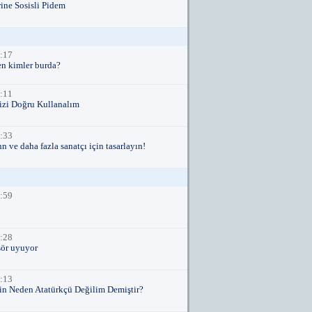
rine Sosisli Pidem
:17
en kimler burda?
:11
zi Doğru Kullanalım
:33
n ve daha fazla sanatçı için tasarlayın!
:59
:28
sör uyuyor
:13
in Neden Atatürkçü Değilim Demiştir?