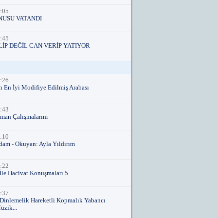
:05
NUSU VATANDI
:45
LİP DEĞİL CAN VERİP YATIYOR
:26
 En İyi Modifiye Edilmiş Arabası
:43
man Çalışmalarım
:10
dam - Okuyan: Ayla Yıldırım
:22
İle Hacivat Konuşmaları 5
:37
Dinlemelik Hareketli Kopmalık Yabancı
zik...