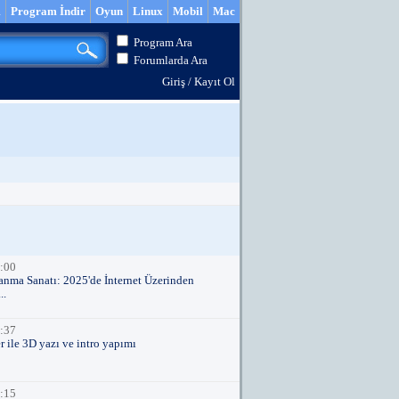
m
Program İndir
Oyun
Linux
Mobil
Mac
Program Ara
Forumlarda Ara
Giriş
/
Kayıt Ol
:00
anma Sanatı: 2025'de İnternet Üzerinden
..
:37
er ile 3D yazı ve intro yapımı
:15