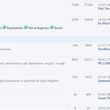
3106
37366
13-05 18
Eski Yen
8296
50934
24-04 16
En Büyük 
er
Karikatürler
Duvar Kağıtları
Kendi
244
3869
12-11 17
buyursun.
YeniKlasö
4991
16271
09-02 17
zi, manilerinizi, aşk ilanlarınızı, sevgiyi, ve aşkı
NE ZAM
842
1452
25-10 12
ık konularını ve güzellik ile ilgili bilgileri
Şampuan 
26
809
03-02 08
Grand Th
9
10
29-04 23