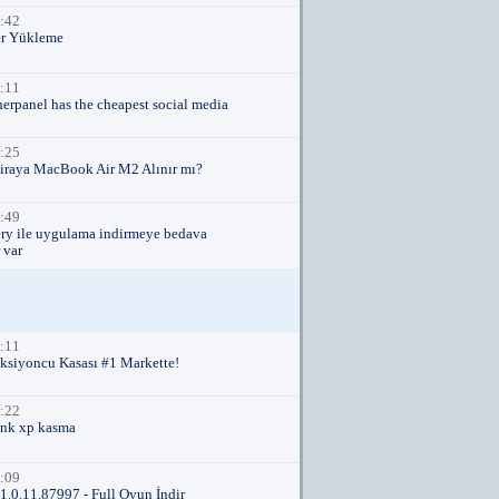
:42
er Yükleme
:11
herpanel has the cheapest social media
:25
iraya MacBook Air M2 Alınır mı?
:49
ry ile uygulama indirmeye bedava
 var
:11
eksiyoncu Kasası #1 Markette!
:22
ank xp kasma
:09
v1.0.11.87997 - Full Oyun İndir