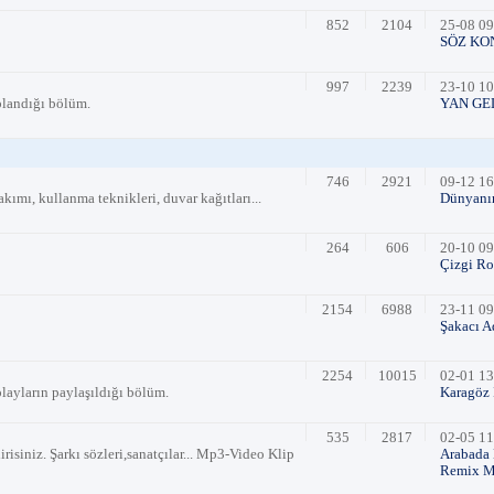
852
2104
25-08 09
SÖZ KO
997
2239
23-10 10
plandığı bölüm.
YAN GE
746
2921
09-12 16
kımı, kullanma teknikleri, duvar kağıtları...
Dünyanın
264
606
20-10 09
Çizgi Ro
2154
6988
23-11 09
Şakacı A
2254
10015
02-01 13
olayların paylaşıldığı bölüm.
Karagöz 
535
2817
02-05 11
risiniz. Şarkı sözleri,sanatçılar... Mp3-Video Klip
Arabada 
Remix Mü