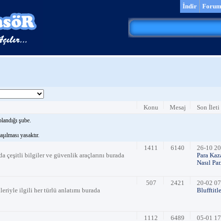
İndir
Foru
Konu
Mesaj
Son İleti
oplandığı şube.
laşılması yasaktır.
1411
6140
26-10 20
a çeşitli bilgiler ve güvenlik araçlarını burada
Para Kaz
Nasıl Par.
507
2421
20-02 07
riyle ilgili her türlü anlatımı burada
Blufftitl
1112
6489
05-01 17