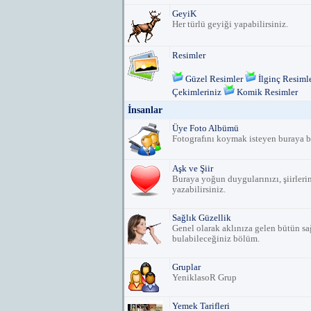
GeyiK
Her türlü geyiği yapabilirsiniz.
Resimler
Güzel Resimler
İlginç Resiml
Çekimleriniz
Komik Resimler
İnsanlar
Üye Foto Albümü
Fotografını koymak isteyen buraya 
Aşk ve Şiir
Buraya yoğun duygularınızı, şiirlerini
yazabilirsiniz.
Sağlık Güzellik
Genel olarak aklınıza gelen bütün sağl
bulabileceğiniz bölüm.
Gruplar
YeniklasoR Grup
Yemek Tarifleri