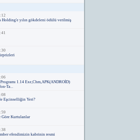
:12
 Holding'e yılın gökdeleni ödülü verilmiş
:41
:30
rprizleri
:06
ş Programı 1.14 Exe,Chm,APK(ANDROİD)
on-Ta...
:08
e Eşcinselliğin Yeri?
:59
e Göre Kurtulanlar
:38
mber efendimizin kabrinin resmi