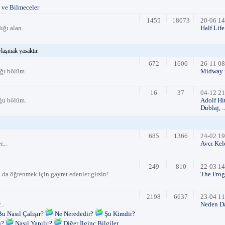
 ve Bilmeceler
1455
18073
20-06 14
ığı alan.
Half Lif
ylaşmak yasaktır.
672
1600
26-11 08
ığı bölüm.
Midway 
16
37
04-12 21
uğu bölüm.
Adolf Hit
Dublaj, ..
685
1366
24-02 19
...
Avcı Kel
249
810
22-03 14
a da öğrenmek için gayret edenler girsin!
The Frog
2198
6637
23-04 11
..
Neden Da
Bu Nasıl Çalışır?
Ne Nerededir?
Şu Kimdir?
u?
Nasıl Yapılır?
Diğer İlginç Bilgiler