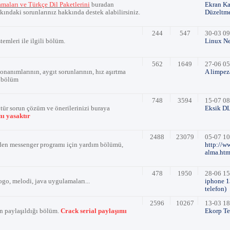
amaları ve Türkçe Dil Paketlerini
buradan
Ekran Ka
ındaki sorunlarınız hakkında destek alabilirsiniz.
Düzeltm
244
547
30-03 09
temleri ile ilgili bölüm.
Linux Ne
562
1649
27-06 05
onanımlarının, aygıt sorunlarının, hız aşırtma
A limpeza
ı bölüm
748
3594
15-07 08
r tür sorun çözüm ve önerilerinizi buraya
Eksik D
mı yasaktır
2488
23079
05-07 10
den messenger programı için yardım bölümü,
http://w
alma.htm
478
1950
28-06 15
ogo, melodi, java uygulamaları...
iphone 1
telefon)
2596
10267
13-03 18
ın paylaşıldığı bölüm.
Crack serial paylaşımı
Ekorp Te