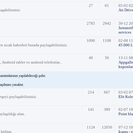
27
61
05-02 02
aşabilirsiniz.
Ati Driv
2785
2942
30-12 20
Justanot
services
1090
1108
02-08 11
n sıcak haberleri burada paylaşabilirsiniz.
45.000 L
40
50
13-11 08
ndroid tablet ve android telefonlar...
Appgalle
kuponlar
anıtımlarının yapılabileceği şube.
laşılması yasaktır.
214
667
03-02 07
şeyi paylaşabilirsiniz.
Elit Kol
141
389
02-07 19
ylaşıldığı alan.
Point bl
1124
12050
07-12 10
i bölüm.
Icarus - 