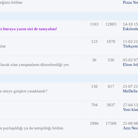
eceğiniz bölüm
Pizza Ye
1163
12883
14-10 15
ı buraya yazın sizi de tanıyalım!
Eskilerd
123
1878
11-02 21
lar.
Türkçemi
36
530
05-02 07
ılacak olan yarışmaların düzenlendiği yer.
Elton Joh
136
617
21-07 21
n siteye girişleri yasaklandı?
MeDuSa
794
5837
27-04 13
Yeni kla
1996
17569
21-09 08
 paylaşıldığı ya da tartışıldığı bölüm.
Aziz Nes