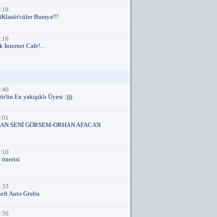
:18
iKlasör'cüler Buraya!!!
:16
İnternet Cafe!...
:46
r'ün En yakışıklı Üyesi :)))
:01
AN SENİ GÖRSEM-ORHAN AFACAN
:10
önerisi
:33
eft Auto Grubu
:50