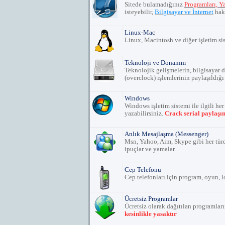
Sitede bulamadığınız
Programları, Y
isteyebilir,
Bilgisayar ve İnternet
hakk
Linux-Mac
Linux, Macintosh ve diğer işletim sis
Teknoloji ve Donanım
Teknolojik gelişmelerin, bilgisayar d
(overclock) işlemlerinin paylaşıldığ
Windows
Windows işletim sistemi ile ilgili he
yazabilirsiniz.
Crack serial paylaşı
Anlık Mesajlaşma (Messenger)
Msn, Yahoo, Aim, Skype gibi her tür
ipuçlar ve yamalar.
Cep Telefonu
Cep telefonları için program, oyun, l
Ücretsiz Programlar
Ücretsiz olarak dağıtılan programlar
kesinlikle yasaktır