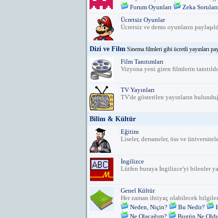
Forum Oyunları
Zeka Soruları
Ücretsiz Oyunlar
Ücretsiz ve demo oyunların paylaşıld
Dizi ve Film
Sinema filmleri gibi ücretli yayınları pa
Film Tanıtımları
Vizyona yeni giren filmlerin tanıtıld
TV Yayınları
TV'de gösterilen yayınların bulund
Bilim & Kültür
Eğitim
Liseler, dersaneler, öss ve üniversiteler
İngilizce
Lütfen buraya İngilizce'yi bilenler y
Genel Kültür
Her zaman ihtiyaç olabilecek bilgiler.
Neden, Niçin?
Bu Nedir?
Ne Olacağım?
Bugün Ne Old