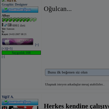
MaYK
Graphic Designer
Oğulcan...
Albay
6061 ileti
Yer:
Samsun
İş:
Kayıt:
24-02-2007 08:21
[+]
[+3]
[+5]
Saygınlık 168
[-]
Bunu ilk beğenen siz olun
Ulaşmak isteyen arkadaşlar mesaj atabilirler...
YiğiT A.
Herkes kendine çalışıyo