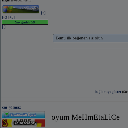
Kayıt:
25-03-2007 09:10
[+]
[+3]
[+5]
Saygınlık 59
[-]
Bunu ilk beğenen siz olun
bağlantıyı göster
(fac
cm_y!lmaz
oyum MeHmEtaLiCe