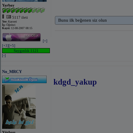
Yarbay
5117 ileti
Bunu ilk beğenen siz olun
Yer:
Kayseri
İş:
Öğrenci
Kayıt:
12-08-2007 08:15
[+]
[+3]
[+5]
Saygınlık 1121
[-]
No_MRCY
kdgd_yakup
Yüzbaşı