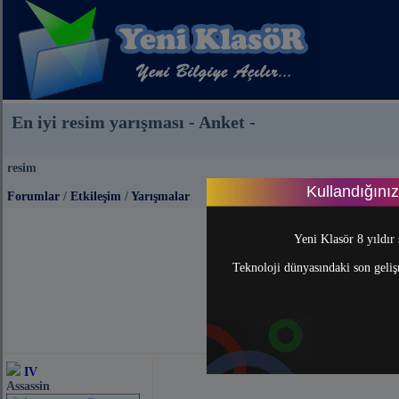
En iyi resim yarışması - Anket -
resim
Kullandığını
Forumlar
/
Etkileşim
/
Yarışmalar
Yeni Klasör 8 yıldır 
Teknoloji dünyasındaki son gelişm
IV
Assassin