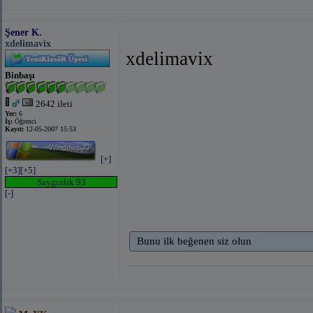
Şener K.
xdelimavix
xdelimavix
Binbaşı
2642 ileti
Yer:
6
İş:
Öğrenci
Kayıt:
12-05-2007 15:53
[+]
[+3]
[+5]
Saygınlık 93
[-]
Bunu ilk beğenen siz olun