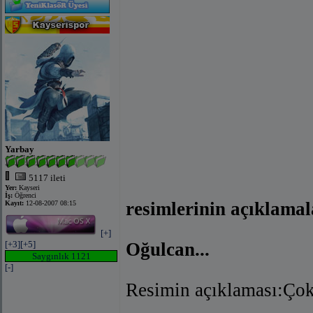
Yarbay
5117 ileti
Yer:
Kayseri
İş:
Öğrenci
resimlerinin açıklamal
Kayıt:
12-08-2007 08:15
[+]
[+3]
[+5]
Oğulcan...
Saygınlık 1121
[-]
Resimin açıklaması:Çok