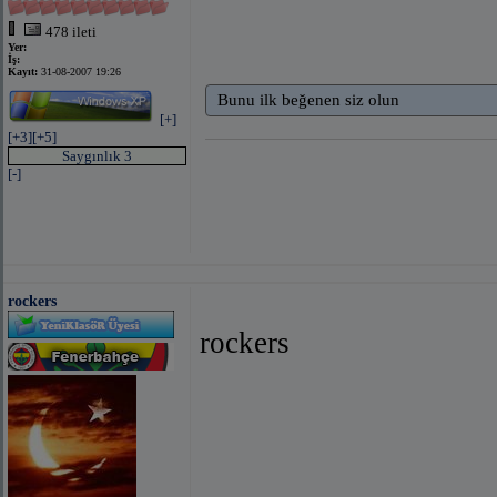
478 ileti
Yer:
İş:
Kayıt:
31-08-2007 19:26
Bunu ilk beğenen siz olun
[+]
[+3]
[+5]
Saygınlık 3
[-]
rockers
rockers