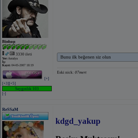
Binbaşı
3330 ileti
Bunu ilk beğenen siz olun
Yer:
Antalya
İş:
Kayıt:
04-05-2007 18:19
Eski nick:
07mert
[+]
[+3]
[+5]
Saygınlık 103
[-]
ReSSaM
kdgd_yakup