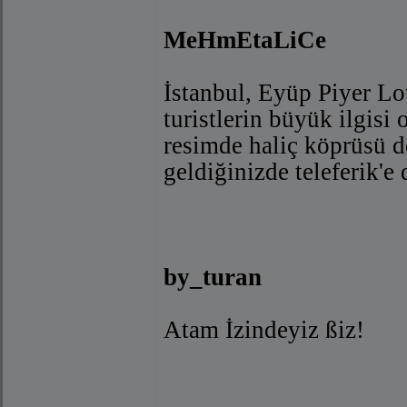
MeHmEtaLiCe
İstanbul, Eyüp Piyer Lo
turistlerin büyük ilgisi
resimde haliç köprüsü d
geldiğinizde teleferik'e
by_turan
Atam İzindeyiz ßiz!