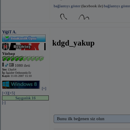
bağlantıyı göster
(facebook ile)
bağlantıyı göste
YiğiT A.
bağlantıyı göster
(facebook ile)
bağlantıyı göste
kdgd_yakup
Yüzbaşı
1080 ileti
Yer:
13urS4
İş:
İşşizler Ordusunda Er
Kayıt:
11-01-2007 15:10
bağlantıyı 
[+]
Counter Klanımıza alım vardır Cs 1.6
[+3]
[+5]
Saygınlık 16
[-]
Bunu ilk beğenen siz olun