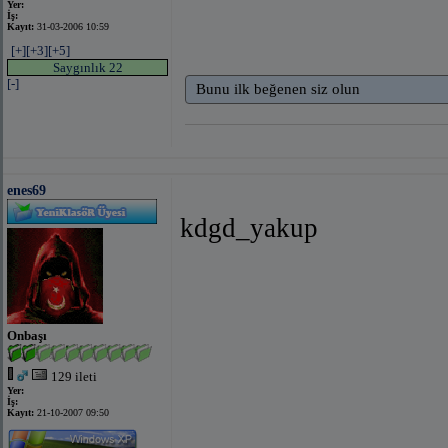
Yer:
İş:
Kayıt:
31-03-2006 10:59
[+]
[+3]
[+5]
Saygınlık 22
[-]
Bunu ilk beğenen siz olun
enes69
kdgd_yakup
Onbaşı
129 ileti
Yer:
İş:
Kayıt:
21-10-2007 09:50