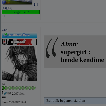
[+]
[+3]
[+5]
Saygınlık 97
[-]
Can...
Alıntı
:
supergirl :
bende kendime
Er
2097 ileti
Yer:
İş:
Bunu ilk beğenen siz olun
Kayıt:
23-07-2007 13:49