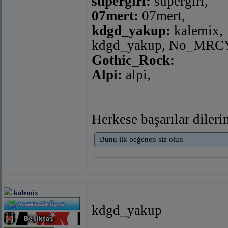
supergirl:
supergirl,
07mert:
07mert,
kdgd_yakup:
kalemix, 
kdgd_yakup, No_MRCY
Gothic_Rock:
Alpi:
alpi,
Herkese başarılar dilerim
Bunu ilk beğenen siz olun
kalemix
kdgd_yakup