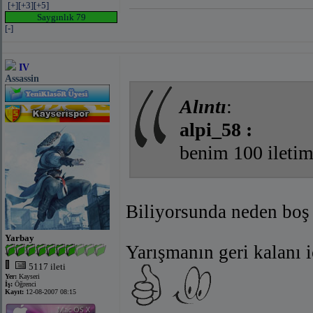
[+]
[+3]
[+5]
Saygınlık 79
[-]
IV
Assassin
Alıntı
:
alpi_58 :
benim 100 ileti
Biliyorsunda neden boş 
Yarbay
Yarışmanın geri kalanı i
5117 ileti
Yer:
Kayseri
İş:
Öğrenci
Kayıt:
12-08-2007 08:15