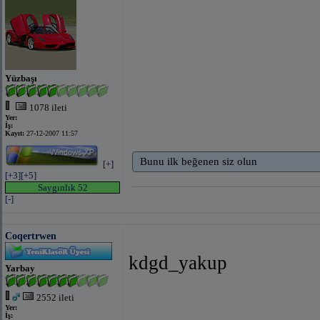
Yüzbaşı
1078 ileti
Yer:
İş:
Kayıt:
27-12-2007 11:57
Bunu ilk beğenen siz olun
[+]
[+3]
[+5]
Saygınlık 52
[-]
Coqertrwen
kdgd_yakup
Yarbay
2552 ileti
Yer:
İş: