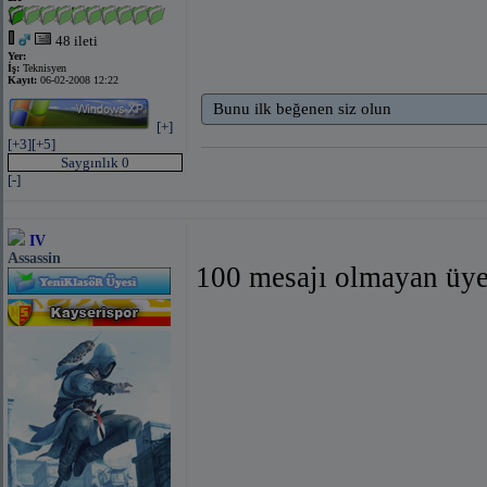
48 ileti
Yer:
İş:
Teknisyen
Kayıt:
06-02-2008 12:22
Bunu ilk beğenen siz olun
[+]
[+3]
[+5]
Saygınlık 0
[-]
IV
Assassin
100 mesajı olmayan üye