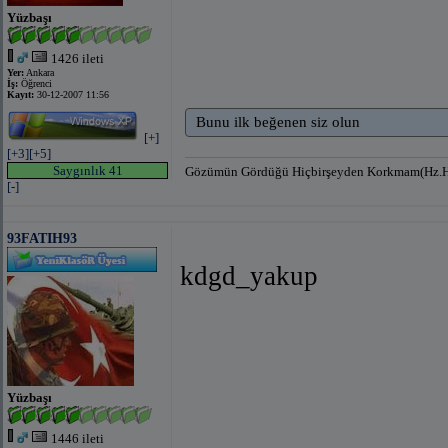
Yüzbaşı
1426 ileti
Yer:
Ankara
İş:
Öğrenci
Kayıt:
30-12-2007 11:56
Bunu ilk beğenen siz olun
[+]
[+3]
[+5]
Saygınlık 41
Gözümün Gördüğü Hiçbirşeyden Korkmam(Hz.
[-]
93FATIH93
kdgd_yakup
Yüzbaşı
1446 ileti