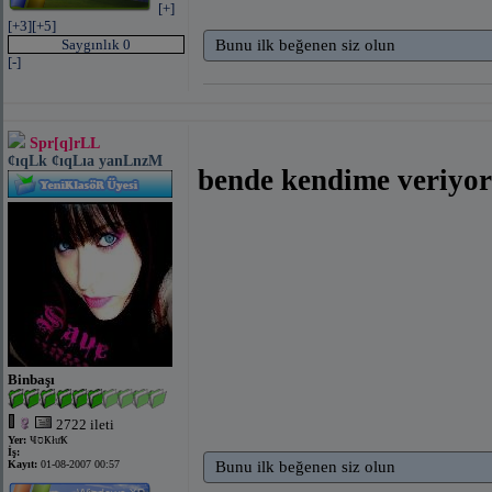
[+]
[+3]
[+5]
Saygınlık 0
Bunu ilk beğenen siz olun
[-]
Spr[q]rLL
¢ıqLk ¢ıqLıa yanLnzM
bende kendime veriy
Binbaşı
2722 ileti
Yer:
ҸסҜłưҜ
İş:
Kayıt:
01-08-2007 00:57
Bunu ilk beğenen siz olun