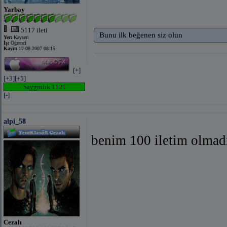
Yarbay
5117 ileti
Bunu ilk beğenen siz olun
Yer:
Kayseri
İş:
Öğrenci
Kayıt:
12-08-2007 08:15
[+]
[+3]
[+5]
Saygınlık 1121
[-]
alpi_58
benim 100 iletim olmad
Cezalı