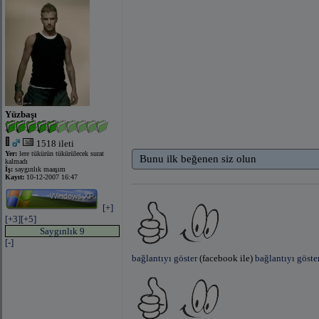
Yüzbaşı
1518 ileti
Yer:
lere tükürün tükürülecek surat
Bunu ilk beğenen siz olun
kalmadı
İş:
saygınlık maaşım
Kayıt:
10-12-2007 16:47
[+]
[+3]
[+5]
Saygınlık 9
[-]
bağlantıyı göster
(facebook ile)
bağlantıyı göste