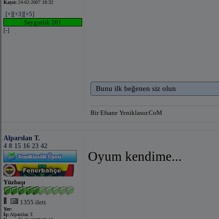
Kayıt:
24-02-2007 18:32
[+]
[+3]
[+5]
Saygınlık 261
[-]
Bunu ilk beğenen siz olun
Bir Efsane Yeniklasor.CoM
Alparslan T.
4 8 15 16 23 42
Oyum kendime...
Yüzbaşı
1355 ileti
Yer:
İş:
Alparslan T.