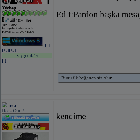
Yüzbaşı
Edit:Pardon başka mesa
1080 ileti
Yer:
13urS4
İş:
İşşizler Ordusunda Er
Kayıt:
11-01-2007 15:10
[+]
[+3]
[+5]
Saygınlık 16
[-]
Bunu ilk beğenen siz olun
tma
Rock Out..!
kendime