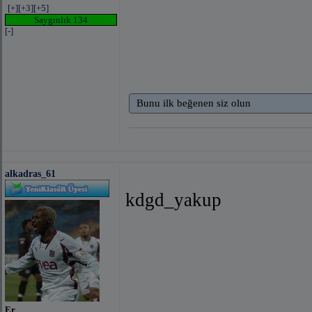
[+]
[+3]
[+5]
Saygınlık 134
[-]
Bunu ilk beğenen siz olun
alkadras_61
kdgd_yakup
Er