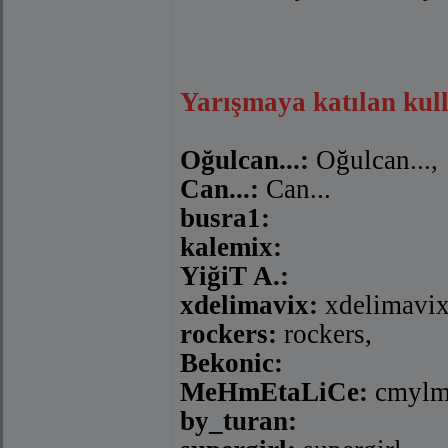
Yarışmaya katılan kulla
Oğulcan...:
Oğulcan...,
Can...:
Can...
busra1:
kalemix:
YiğiT A.:
xdelimavix:
xdelimavix
rockers:
rockers,
Bekonic:
MeHmEtaLiCe:
cmylmz
by_turan: