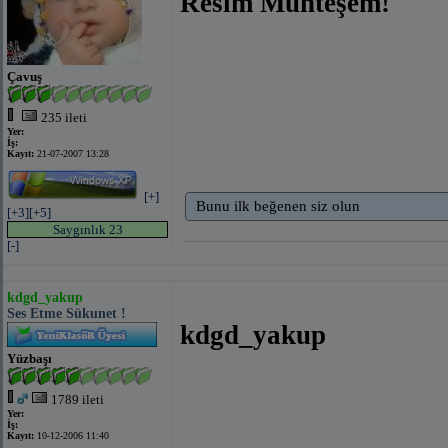
Resim Muhteşem!
Çavuş
235 ileti
Yer:
İş:
Kayıt:
21-07-2007 13:28
[+]
Bunu ilk beğenen siz olun
[+3]
[+5]
Saygınlık 23
[-]
kdgd_yakup
Ses Etme Sükunet !
kdgd_yakup
Yüzbaşı
1789 ileti
Yer:
İş:
Kayıt:
10-12-2006 11:40