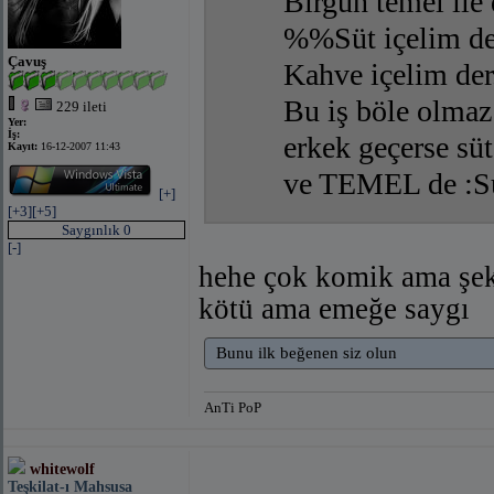
Birgün temel ile
%%Süt içelim 
Çavuş
Kahve içelim de
Bu iş böle olmaz
229 ileti
Yer:
İş:
erkek geçerse s
Kayıt:
16-12-2007 11:43
ve TEMEL de :Sü
[+]
[+3]
[+5]
Saygınlık 0
[-]
hehe çok komik ama şek
kötü ama emeğe saygı
Bunu ilk beğenen siz olun
AnTi PoP
whitewolf
Teşkilat-ı Mahsusa