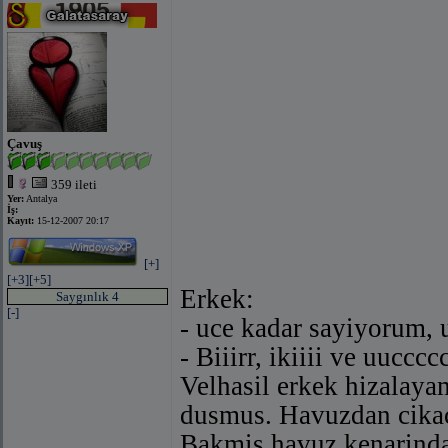
Çavuş
359 ileti
Yer:
Antalya
İş:
Kayıt:
15-12-2007 20:17
[+]
[+3]
[+5]
Erkek:
Saygınlık 4
[-]
- uce kadar sayiyorum, 
- Biiirr, ikiiii ve uuccccc
Velhasil erkek hizalaya
dusmus. Havuzdan cikaca
Bakmis havuz kenarinda