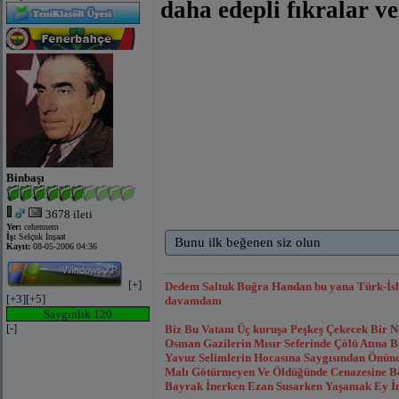
daha edepli fıkralar v
Binbaşı
3678 ileti
Yer:
cehennem
İş:
Selçuk İnşaat
Bunu ilk beğenen siz olun
Kayıt:
08-05-2006 04:36
[+]
Dedem Saltuk Buğra Handan bu yana Türk-İsl
[+3]
[+5]
davamdam
Saygınlık 120
[-]
Biz Bu Vatanı Üç kuruşa Peşkeş Çekecek Bir 
Osman Gazilerin Mısır Seferinde Çölü Atına
Yavuz Selimlerin Hocasına Saygısından Önünde
Malı Götürmeyen Ve Öldüğünde Cenazesine Bor
Bayrak İnerken Ezan Susarken Yaşamak Ey İns