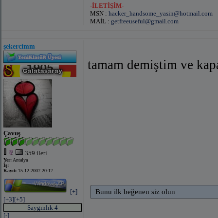
-İLETİŞİM-
MSN :
hacker_handsome_yasin@hotmail.com
MAİL :
getfreeuseful@gmail.com
şekercimm
tamam demiştim ve kap
Çavuş
359 ileti
Yer:
Antalya
İş:
Kayıt:
15-12-2007 20:17
[+]
Bunu ilk beğenen siz olun
[+3]
[+5]
Saygınlık 4
[-]