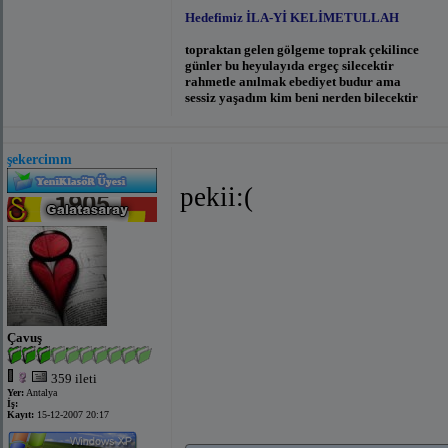
Hedefimiz İLA-Yİ KELİMETULLAH
topraktan gelen gölgeme toprak çekilince
günler bu heyulayıda ergeç silecektir
rahmetle anılmak ebediyet budur ama
sessiz yaşadım kim beni nerden bilecektir
Eyvâh! Beş on kâfirin îmanına kandık;
şekercimm
Bir uykuya daldık ki: cehennemde uyandık!
pekii:(
Mehmedim,sevinin ,başlar yüksekte!
Ölsek de sevinin,eve dönsek de!
Sanma bu tekerlek kalır tümsekte!
Yarın elbet bizim,elbet bizimdir!
Gün doğmuş ,gün batmış ,ebed bizimdir
Ey Tenperver Nefsim! Sen Kendini Ne Zannedi
---bizki ustasıyız vatan sevmenin---
Çavuş
---yarın elbet elbet bizimdir gün doğmuş gün b
---türklük bedenimiz islamiyet ruhumuzdur ruhs
---Şu istikbal inkılabı içinde en yüksek gür sada
359 ileti
---Allaha Vatana Bayrağa Kurana Ve Silaha y
Yer:
Antalya
---İman hem nurdur hem kuvvettir.Evet hakiki
İş:
Kayıt:
15-12-2007 20:17
tazyikatından kurtulabilir.(bediüzzaman said nu