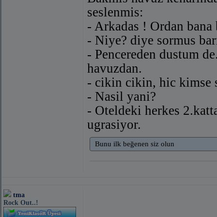
seslenmis:
- Arkadas ! Ordan bana 
- Niye? diye sormus ba
- Pencereden dustum de.
havuzdan.
- cikin cikin, hic kimse 
- Nasil yani?
- Oteldeki herkes 2.katt
ugrasiyor.
Bunu ilk beğenen siz olun
tma
Rock Out..!