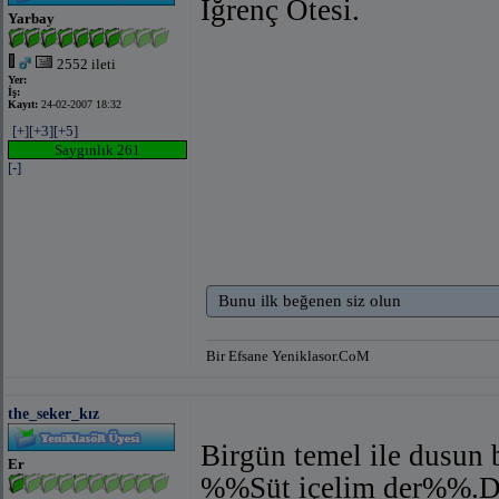
İğrenç Ötesi.
Yarbay
2552 ileti
Yer:
İş:
Kayıt:
24-02-2007 18:32
[+]
[+3]
[+5]
Saygınlık 261
[-]
Bunu ilk beğenen siz olun
Bir Efsane Yeniklasor.CoM
the_seker_kız
Birgün temel ile dusun 
Er
%%Süt içelim der%%