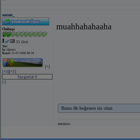
sazan_
muahhahahaaha
Onbaşı
31 ileti
Yer:
İş:
öğrenci
Kayıt:
21-07-2006 08:34
[+]
[+3]
[+5]
Saygınlık 0
[-]
Bunu ilk beğenen siz olun
memoo