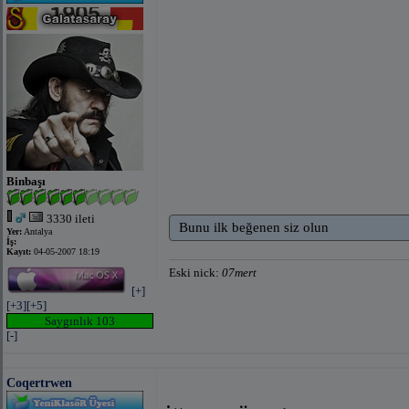
Binbaşı
3330 ileti
Bunu ilk beğenen siz olun
Yer:
Antalya
İş:
Kayıt:
04-05-2007 18:19
Eski nick:
07mert
[+]
[+3]
[+5]
Saygınlık 103
[-]
Coqertrwen