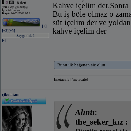
18 ileti
Kahve içelim der.Sonr
Yer:
i y@l@n düny@
İş:
e takılmıyor
Bu iş böle olmaz o zama
Kayıt:
24-02-2008 07:11
süt içelim der ve yol
[+]
kahve içelim der
[+3]
[+5]
Saygınlık 1
[-]
Bunu ilk beğenen siz olun
[metacafe][/metacafe]
çikolatam
Alıntı
:
the_seker_kız :