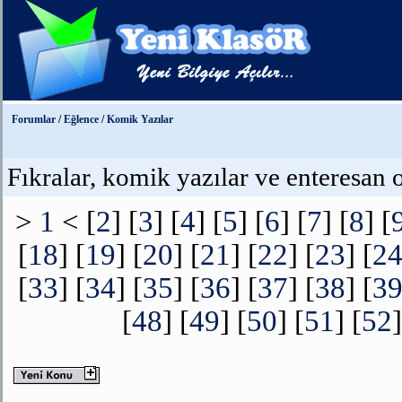
Forumlar
/
Eğlence
/
Komik Yazılar
Fıkralar, komik yazılar ve enteresan 
>
1
< [
2
] [
3
] [
4
] [
5
] [
6
] [
7
] [
8
] [
[
18
] [
19
] [
20
] [
21
] [
22
] [
23
] [
2
[
33
] [
34
] [
35
] [
36
] [
37
] [
38
] [
3
[
48
] [
49
] [
50
] [
51
] [
52
]