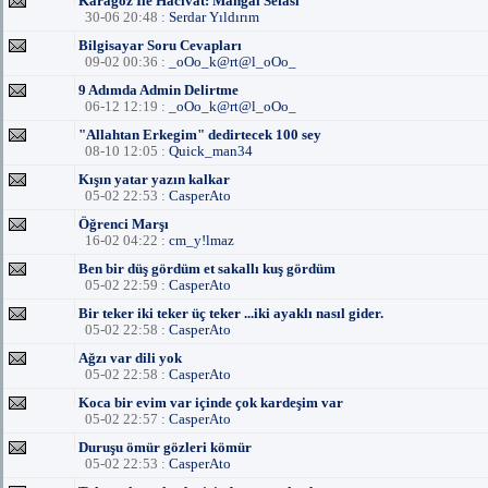
Karagöz İle Hacivat: Mangal Sefası
30-06 20:48 :
Serdar Yıldırım
Bilgisayar Soru Cevapları
09-02 00:36 :
_oOo_k@rt@l_oOo_
9 Adımda Admin Delirtme
06-12 12:19 :
_oOo_k@rt@l_oOo_
"Allahtan Erkegim" dedirtecek 100 sey
08-10 12:05 :
Quick_man34
Kışın yatar yazın kalkar
05-02 22:53 :
CasperAto
Öğrenci Marşı
16-02 04:22 :
cm_y!lmaz
Ben bir düş gördüm et sakallı kuş gördüm
05-02 22:59 :
CasperAto
Bir teker iki teker üç teker ...iki ayaklı nasıl gider.
05-02 22:58 :
CasperAto
Ağzı var dili yok
05-02 22:58 :
CasperAto
Koca bir evim var içinde çok kardeşim var
05-02 22:57 :
CasperAto
Duruşu ömür gözleri kömür
05-02 22:53 :
CasperAto