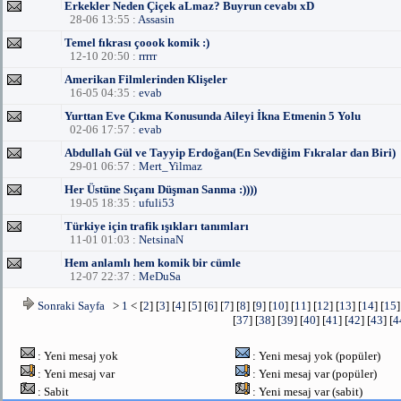
Erkekler Neden Çiçek aLmaz? Buyrun cevabı xD
28-06 13:55 :
Assasin
Temel fıkrası çoook komik :)
12-10 20:50 :
rrrrr
Amerikan Filmlerinden Klişeler
16-05 04:35 :
evab
Yurttan Eve Çıkma Konusunda Aileyi İkna Etmenin 5 Yolu
02-06 17:57 :
evab
Abdullah Gül ve Tayyip Erdoğan(En Sevdiğim Fıkralar dan Biri)
29-01 06:57 :
Mert_Yilmaz
Her Üstüne Sıçanı Düşman Sanma :))))
19-05 18:35 :
ufuli53
Türkiye için trafik ışıkları tanımları
11-01 01:03 :
NetsinaN
Hem anlamlı hem komik bir cümle
12-07 22:37 :
MeDuSa
Sonraki Sayfa
>
1
< [
2
] [
3
] [
4
] [
5
] [
6
] [
7
] [
8
] [
9
] [
10
] [
11
] [
12
] [
13
] [
14
] [
15
]
[
37
] [
38
] [
39
] [
40
] [
41
] [
42
] [
43
] [
4
: Yeni mesaj yok
: Yeni mesaj yok (popüler)
: Yeni mesaj var
: Yeni mesaj var (popüler)
: Sabit
: Yeni mesaj var (sabit)