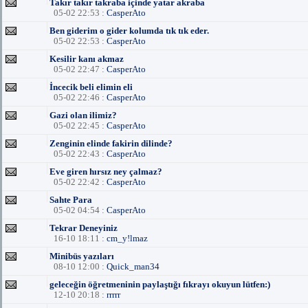
Takır takır takraba içinde yatar akraba
05-02 22:53 :
CasperAto
Ben giderim o gider kolumda tık tık eder.
05-02 22:53 :
CasperAto
Kesilir kanı akmaz
05-02 22:47 :
CasperAto
İncecik beli elimin eli
05-02 22:46 :
CasperAto
Gazi olan ilimiz?
05-02 22:45 :
CasperAto
Zenginin elinde fakirin dilinde?
05-02 22:43 :
CasperAto
Eve giren hırsız ney çalmaz?
05-02 22:42 :
CasperAto
Sahte Para
05-02 04:54 :
CasperAto
Tekrar Deneyiniz
16-10 18:11 :
cm_y!lmaz
Minibüs yazıları
08-10 12:00 :
Quick_man34
geleceğin öğretmeninin paylaştığı fıkrayı okuyun lütfen:)
12-10 20:18 :
rrrrr