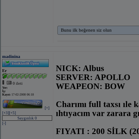
Bunu ilk beğenen siz olun
madinina
NICK: Albus
Er
SERVER: APOLLO
0 ileti
WEAPEON: BOW
Yer:
İş:
Kayıt:
17-02-2008 06:18
Charımı full taxsı ıle 
[+]
ıhtıyacım var zarara g
[+3]
[+5]
Saygınlık 0
[-]
FIYATI : 200 SİLK (200