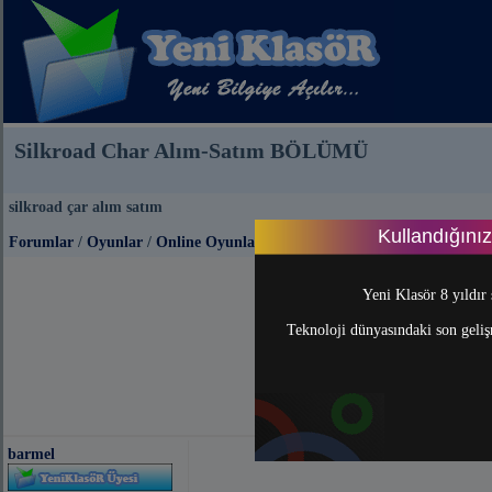
Silkroad Char Alım-Satım BÖLÜMÜ
silkroad çar alım satım
Kullandığını
Forumlar
/
Oyunlar
/
Online Oyunlar
Yeni Klasör 8 yıldır 
Teknoloji dünyasındaki son gelişm
barmel