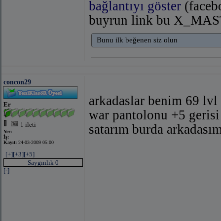
bağlantıyı göster
(faceb
buyrun link bu X_
Bunu ilk beğenen siz olun
concon29
arkadaslar benim 69 lvl 
Er
war pantolonu +5 gerisi
1 ileti
satarım burda arkadasım
Yer:
İş:
Kayıt:
24-03-2009 05:00
[+]
[+3]
[+5]
Saygınlık 0
[-]