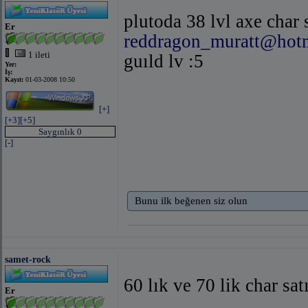
plutoda 38 lvl axe char s
Er
reddragon_muratt@hot
1 ileti
guıld lv :5
Yer:
İş:
Kayıt:
01-03-2008 10:50
[+]
[+3]
[+5]
Saygınlık 0
[-]
Bunu ilk beğenen siz olun
samet-rock
60 lık ve 70 lik char s
Er