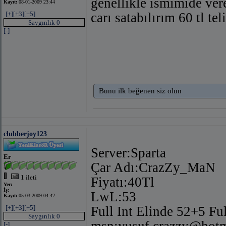
genellıkle ismimide vere
Kayıt:
08-01-2009 23:44
[+]
[+3]
[+5]
carı satabılırım 60 tl 
Saygınlık 0
[-]
Bunu ilk beğenen siz olun
clubberjoy123
Server:Sparta
Er
Çar Adı:CrazZy_MaN
1 ileti
Fiyatı:40Tl
Yer:
İş:
LwL:53
Kayıt:
05-03-2009 04:42
[+]
[+3]
[+5]
Full Int Elinde 52+5 Fu
Saygınlık 0
msn:
yusuf.crazzy@hot
[-]