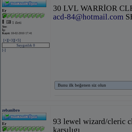
30 LVL WARRİOR CLERI
Er
acd-84@hotmail.com
S
1 ileti
Yer:
İş:
Kayıt:
18-02-2010 17:41
[+]
[+3]
[+5]
Saygınlık 0
[-]
Bunu ilk beğenen siz olun
zebanibro
93 lewel wizard/cleric ch
Er
karşılıgı