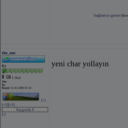
bağlantıyı göster
(fac
bağlantıyı göster
(facebook 
the_one
yeni char yollayın
Er
1 ileti
Yer:
bağlantıyı göster
(facebook
İş:
Kayıt:
21-01-2008 05:18
[+]
[+3]
[+5]
Saygınlık 0
[-]
bağlantıyı 