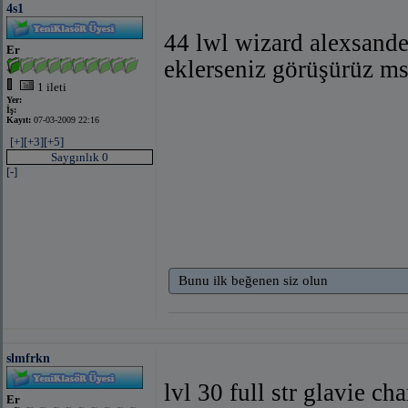
4s1
44 lwl wizard alexsande
Er
eklerseniz görüşürüz ms
1 ileti
Yer:
İş:
Kayıt:
07-03-2009 22:16
[+]
[+3]
[+5]
Saygınlık 0
[-]
Bunu ilk beğenen siz olun
slmfrkn
lvl 30 full str glavie cha
Er