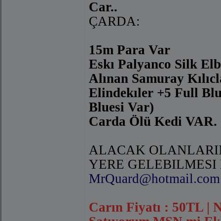
Car..
ÇARDA:
15m Para Var
Eskı Palyanco Silk El
Alınan Samuray Kılıcl
Elindekıler +5 Full Bl
Bluesi Var)
Carda Ölü Kedi VAR.
ALACAK OLANLARIN
YERE GELEBILMESI 
MrQuard@hotmail.com
Carın Fiyatı : 50TL 