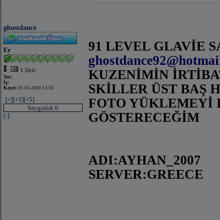
ghostdance
91 LEVEL GLAVİE S
Er
ghostdance92@hotmai
1 ileti
KUZENİMİN İRTİB
Yer:
İş:
SKİLLER ÜST BAŞ 
Kayıt:
31-01-2010 13:55
[+]
[+3]
[+5]
FOTO YÜKLEMEYİ 
Saygınlık 0
GÖSTERECEĞİM
[-]
ADI:AYHAN_2007
SERVER:GREECE