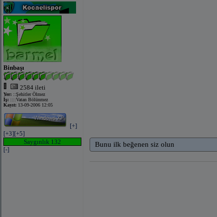
Binbaşı
2584 ileti
Yer:
::Şehitler Ölmez
İş:
::::Vatan Bölünmez
Kayıt:
13-09-2006 12:05
[+]
[+3]
[+5]
Saygınlık 132
Bunu ilk beğenen siz olun
[-]