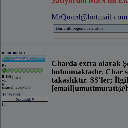
Satıyorum MSN mi Ek
MrQuard@hotmail.com
Bunu ilk beğenen siz olun
umuttmuratt
Charda extra olarak Şey
Er
bulunmaktadır. Char si
1 ileti
takaslıktır. SS'ler;
İlgi
Yer:
İş:
[email]
umuttmuratt@h
Kayıt:
27-12-2009 07:54
[+]
[+3]
[+5]
Saygınlık 0
[-]