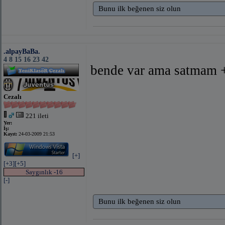
Bunu ilk beğenen siz olun
.alpayBaBa.
4 8 15 16 23 42
bende var ama satmam +
Cezalı
221 ileti
Yer:
İş:
Kayıt:
24-03-2009 21:53
[+]
[+3]
[+5]
Saygınlık -16
[-]
Bunu ilk beğenen siz olun