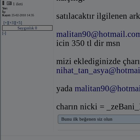
1 ileti
Yer:
İş:
satılacaktır ilgilenen a
Kayıt:
25-02-2010 14:35
[+]
[+3]
[+5]
Saygınlık 0
malitan90@hotmail.co
[-]
icin 350 tl dir msn
mizi eklediginizde çharın
nihat_tan_asya@hotmai
yada
malitan90@hotma
charın nicki = _zeBani
Bunu ilk beğenen siz olun