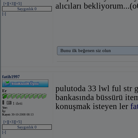
[+]
[+3]
[+5]
alıcıları bekliyorum...
Saygınlık 0
[-]
Bunu ilk beğenen siz olun
fatih1997
pulutoda 33 lwl ful str 
Er
bankasında büssürü item
1 ileti
konuşmak isteyen ler
f
Yer:
İş:
Kayıt:
30-10-2008 08:13
[+]
[+3]
[+5]
Saygınlık 0
[-]