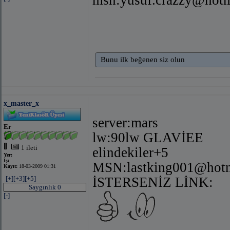
Bunu ilk beğenen siz olun
x_master_x
server:mars
Er
lw:90lw GLAVİEE
1 ileti
elindekiler+5
Yer:
İş:
MSN:
lastking001@hot
Kayıt:
18-03-2009 01:31
[+]
[+3]
[+5]
İSTERSENİZ LİNK:
Saygınlık 0
[-]