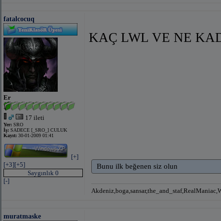
fatalcocuq
KAÇ LWL VE NE KA
Er
17 ileti
Yer:
SRO
İş:
SADECE [_SRO_] CULUK
Kayıt:
30-01-2009 01:41
[+]
[+3]
[+5]
Bunu ilk beğenen siz olun
Saygınlık 0
[-]
Akdeniz,boga,sansar,the_and_staf,RealManiac,W
muratmaske