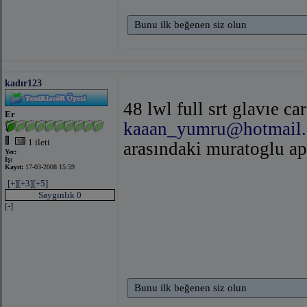
Bunu ilk beğenen siz olun
kadır123
48 lwl full srt glavıe c
Er
kaaan_yumru@hotmail
1 ileti
arasındaki muratoglu ap
Yer:
İş:
Kayıt:
17-03-2008 15:59
[+]
[+3]
[+5]
Saygınlık 0
[-]
Bunu ilk beğenen siz olun