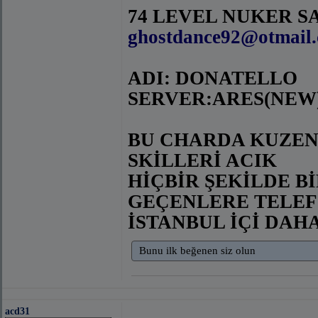
74 LEVEL NUKER SA
ghostdance92@otmail
ADI: DONATELLO
SERVER:ARES(NEW
BU CHARDA KUZEN
SKİLLERİ ACIK
HİÇBİR ŞEKİLDE B
GEÇENLERE TELEF
İSTANBUL İÇİ DAH
Bunu ilk beğenen siz olun
acd31