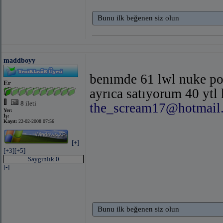
Bunu ilk beğenen siz olun
maddboyy
benımde 61 lwl nuke pos
Er
ayrıca satıyorum 40 ytl
8 ileti
the_scream17@hotmail
Yer:
İş:
Kayıt:
22-02-2008 07:56
[+]
[+3]
[+5]
Saygınlık 0
[-]
Bunu ilk beğenen siz olun