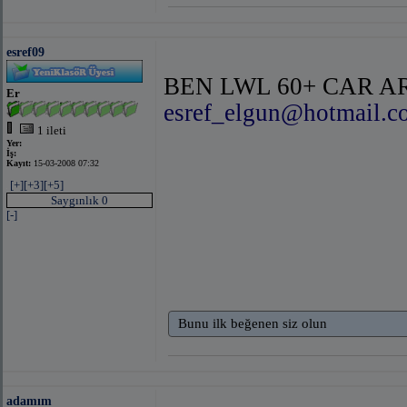
esref09
BEN LWL 60+ CAR A
Er
esref_elgun@hotmail.c
1 ileti
Yer:
İş:
Kayıt:
15-03-2008 07:32
[+]
[+3]
[+5]
Saygınlık 0
[-]
Bunu ilk beğenen siz olun
adamım