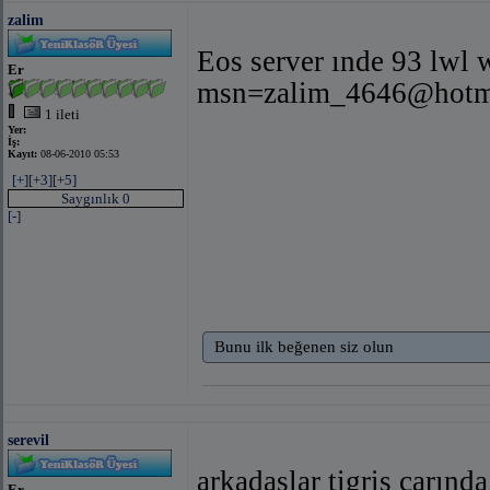
zalim
Eos server ınde 93 lwl w
Er
msn=zalim_4646@hotm
1 ileti
Yer:
İş:
Kayıt:
08-06-2010 05:53
[+]
[+3]
[+5]
Saygınlık 0
[-]
Bunu ilk beğenen siz olun
serevil
arkadaşlar tigris carında
Er