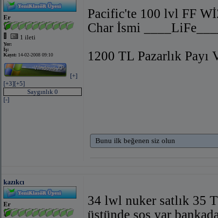
Pacific'te 100 lvl FF
Er
Char İsmi ____LiFe___
1 ileti
Yer:
İş:
1200 TL Pazarlık Payı 
Kayıt:
14-02-2008 09:10
[+]
[+3]
[+5]
Saygınlık 0
[-]
Bunu ilk beğenen siz olun
kazıkcı
34 lwl nuker satlık 35 
Er
üstünde sos yar bankada