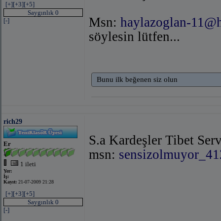
[+]
[+3]
[+5]
Saygınlık 0
Msn:
haylazoglan-11@
[-]
söylesin lütfen...
Bunu ilk beğenen siz olun
rich29
S.a Kardeşler Tibet Serv
Er
msn:
sensizolmuyor_41
1 ileti
Yer:
İş:
Kayıt:
21-07-2009 21:28
[+]
[+3]
[+5]
Saygınlık 0
[-]