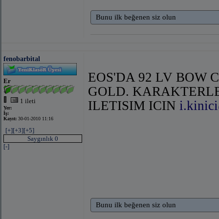
Bunu ilk beğenen siz olun
fenobarbital
EOS'DA 92 LV BOW C
Er
GOLD. KARAKTERLER
1 ileti
ILETISIM ICIN
i.kini
Yer:
İş:
Kayıt:
30-01-2010 11:16
[+]
[+3]
[+5]
Saygınlık 0
[-]
Bunu ilk beğenen siz olun