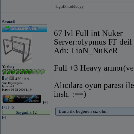
|LgnD|maddboyy
Sesua®
67 lvl Full int Nuker
Server:olypmus FF deil 
Adı: LioN_NuKeR
Full +3 Heavy armor(ve 
Yarbay
430 ileti
Alıcılara oyun parası il
Yer:
Bayrampasa
İş:
school
Kayıt:
04-02-2006 11:44
insh. :==)
[+]
[+3]
[+5]
Bunu ilk beğenen siz olun
Saygınlık 12
[-]