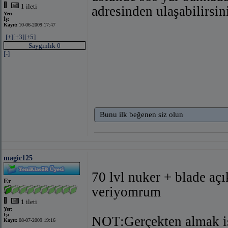
1 ileti
adresinden ulaşabilirsi
Yer:
İş:
Kayıt:
10-06-2009 17:47
[+]
[+3]
[+5]
Saygınlık 0
[-]
Bunu ilk beğenen siz olun
magic125
70 lvl nuker + blade açı
Er
veriyomrum
1 ileti
Yer:
İş:
NOT:Gerçekten almak is
Kayıt:
08-07-2009 19:16