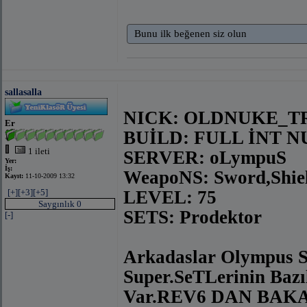
Bunu ilk beğenen siz olun
sallasalla
NICK: OLDNUKE_T
Er
BUİLD: FULL İNT 
1 ileti
SERVER: oLympuS
Yer:
İş:
WeapoNS: Sword,Shie
Kayıt:
11-10-2009 13:32
[+]
[+3]
[+5]
LEVEL: 75
Saygınlık 0
SETS: Prodektor
[-]
Arkadaslar Olympus S
Super.SeTLerinin Bazıl
Var.REV6 DAN BAKAB