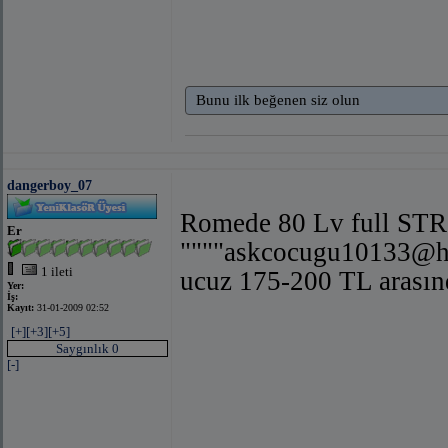
Bunu ilk beğenen siz olun
dangerboy_07
Romede 80 Lv full STR 
Er
""""
askcocugu10133@h
1 ileti
ucuz 175-200 TL arasınd
Yer:
İş:
Kayıt:
31-01-2009 02:52
[+]
[+3]
[+5]
Saygınlık 0
[-]