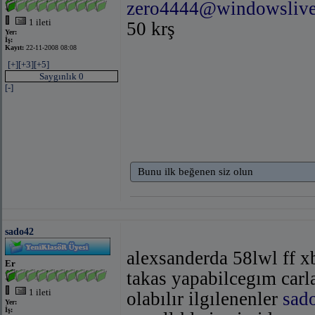
zero4444@windowsliv
1 ileti
50 krş
Yer:
İş:
Kayıt:
22-11-2008 08:08
[+]
[+3]
[+5]
Saygınlık 0
[-]
Bunu ilk beğenen siz olun
sado42
alexsanderda 58lwl ff xb
Er
takas yapabilcegım carl
1 ileti
olabılır ilgılenenler
sad
Yer:
İş: