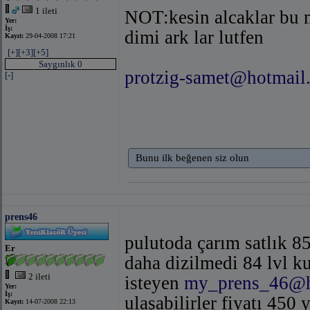
1 ileti
NOT:kesin alcaklar bu 
Yer:
İş:
dimi ark lar lutfen
Kayıt:
29-04-2008 17:21
[+]
[+3]
[+5]
Saygınlık 0
protzig-samet@hotmail
[-]
Bunu ilk beğenen siz olun
prens46
pulutoda çarım satlık 85
Er
daha dizilmedi 84 lvl ku
2 ileti
isteyen
my_prens_46@h
Yer:
İş:
ulaşabilirler fiyatı 450 
Kayıt:
14-07-2008 22:13