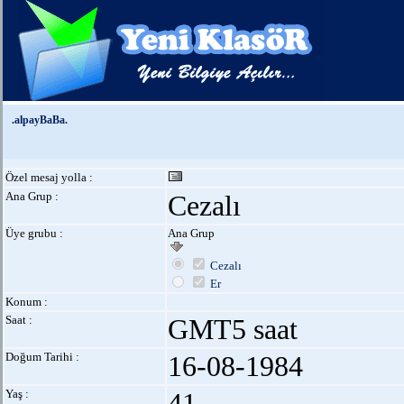
.alpayBaBa.
Özel mesaj yolla :
Ana Grup :
Cezalı
Üye grubu :
Ana Grup
Cezalı
Er
Konum :
Saat :
GMT5 saat
Doğum Tarihi :
16-08-1984
Yaş :
41