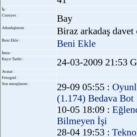
İş :
Cinsiyet :
Bay
Arkadaşlarım :
Biraz arkadaş davet 
Beni Ekle :
Beni Ekle
İmza :
Kayıt Tarihi :
24-03-2009 21:53 G
Avatar :
Fotograf :
Son mesajlarım :
29-09 05:55 :
Oyunl
(1.174) Bedava Bot
10-05 18:09 :
Eğlen
Bilmeyen İşi
28-04 19:53 :
Teknol