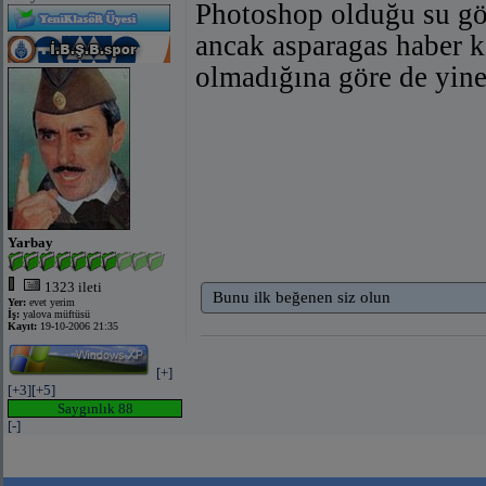
Photoshop olduğu su gör
ancak asparagas haber ka
olmadığına göre de yine 
Yarbay
1323 ileti
Bunu ilk beğenen siz olun
Yer:
evet yerim
İş:
yalova müftüsü
Kayıt:
19-10-2006 21:35
[+]
[+3]
[+5]
Saygınlık 88
[-]