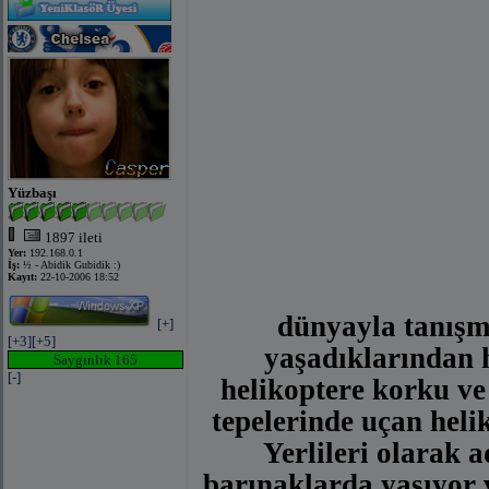
Yüzbaşı
1897 ileti
Yer:
192.168.0.1
İş:
½ - Abidik Gubidik :)
Kayıt:
22-10-2006 18:52
dünyayla tanışm
[+]
[+3]
[+5]
yaşadıklarından h
Saygınlık 165
[-]
helikoptere korku ve
tepelerinde uçan heli
Yerlileri olarak 
barınaklarda yaşıyor v