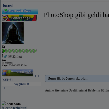
-busted-
PhotoShop gibi geldi ba
Er
33 ileti
Yer:
İş:
Öğrenci
Kayıt:
02-06-2008 12:14
[+]
Bunu ilk beğenen siz olun
[+3]
[+5]
Saygınlık 0
[-]
Anime Sitelerime Üyeliklerinizi Beklerim Büt
hedehödö
fe eyne tezhebun!