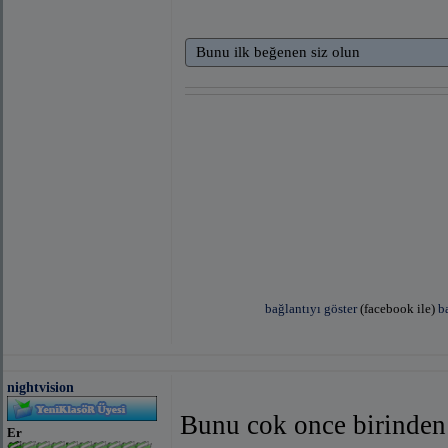
Bunu ilk beğenen siz olun
bağlantıyı göster
(facebook ile)
b
[left]
nightvision
Bunu cok once birinden 
Er