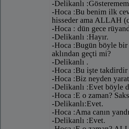
-Delikanlı :Gösteremem
-Hoca :Bu benim ilk cev
hisseder ama ALLAH (c.
-Hoca : dün gece rüyan
-Delikanlı :Hayır.
-Hoca :Bugün böyle bir 
aklından geçti mi?
-Delikanlı
.
-Hoca :Bu işte takdirdir
-Hoca :Biz neyden yarat
-Delikanlı :Evet böyle d
-Hoca :E o zaman? Saks
-Delikanlı:Evet.
-Hoca :Ama canın yandı
-Delikanlı :Evet.
-Hoca :E o zaman? ALLAH