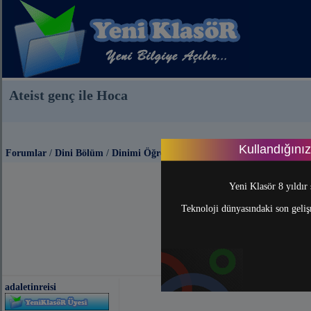
Ateist genç ile Hoca
Kullandığını
Forumlar
/
Dini Bölüm
/
Dinimi Öğreniyorum
Yeni Klasör 8 yıldır 
Teknoloji dünyasındaki son gelişm
adaletinreisi