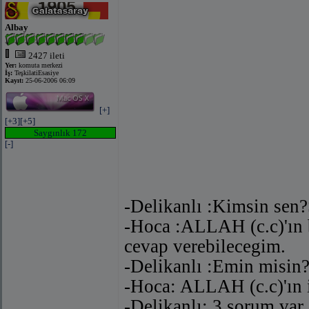
Albay
2427 ileti
Yer:
komuta merkezi
İş:
TeşkilatiEsasiye
Kayıt:
25-06-2006 06:09
[+]
[+3]
[+5]
Saygınlık 172
[-]
-Delikanlı :Kimsin sen?
-Hoca :ALLAH (c.c)'ın b
cevap verebilecegim.
-Delikanlı :Emin misin?
-Hoca: ALLAH (c.c)'ın i
-Delikanlı: 3 sorum va