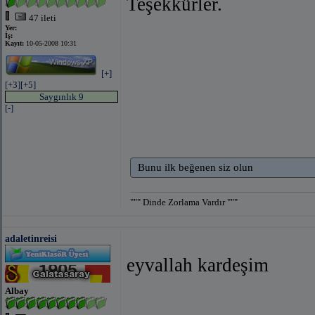
Teşekkürler.
47 ileti
Yer:
İş:
Kayıt:
10-05-2008 10:31
[+]
[+3]
[+5]
Saygınlık 9
[-]
Bunu ilk beğenen siz olun
""" Dinde Zorlama Vardır """
adaletinreisi
eyvallah kardeşim
Albay