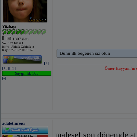
Yüzbaşı
1897 ileti
Yer:
192.168.0.1
İş:
½ - Abidik Gubidik :)
Kayıt:
22-10-2006 18:52
Bunu ilk beğenen siz olun
[+]
[+3]
[+5]
Ömer Hayyam'ın dün
Saygınlık 165
[-]
adaletinreisi
malesef son dönemde at