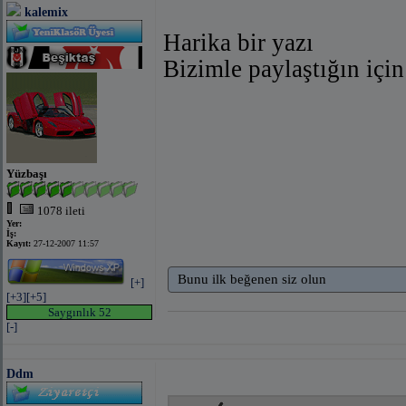
kalemix
Harika bir yazı
Bizimle paylaştığın için
Yüzbaşı
1078 ileti
Yer:
İş:
Kayıt:
27-12-2007 11:57
Bunu ilk beğenen siz olun
[+]
[+3]
[+5]
Saygınlık 52
[-]
Ddm