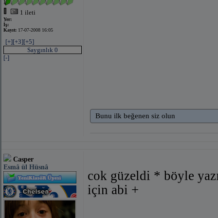
1 ileti
Yer:
İş:
Kayıt:
17-07-2008 16:05
bağlantıyı göster
(facebook ile)
bağlantıyı göste
[+]
[+3]
[+5]
Saygınlık 0
[-]
Bunu ilk beğenen siz olun
Casper
Esmâ ül Hüsnâ
cok güzeldi * böyle yaz
için abi +