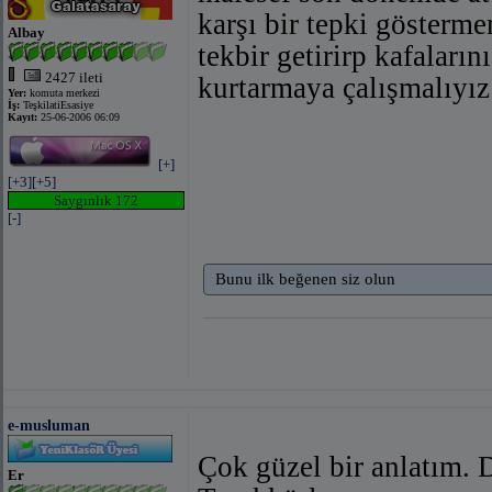
karşı bir tepki gösterme
Albay
tekbir getirirp kafalarını
2427 ileti
kurtarmaya çalışmalıyız
Yer:
komuta merkezi
İş:
TeşkilatiEsasiye
Kayıt:
25-06-2006 06:09
[+]
[+3]
[+5]
Saygınlık 172
[-]
Bunu ilk beğenen siz olun
e-musluman
Çok güzel bir anlatım.
Er