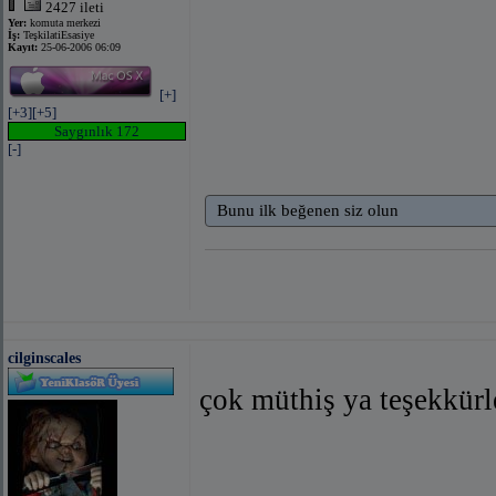
2427 ileti
Yer:
komuta merkezi
İş:
TeşkilatiEsasiye
Kayıt:
25-06-2006 06:09
[+]
[+3]
[+5]
Saygınlık 172
[-]
Bunu ilk beğenen siz olun
cilginscales
çok müthiş ya teşekkürle