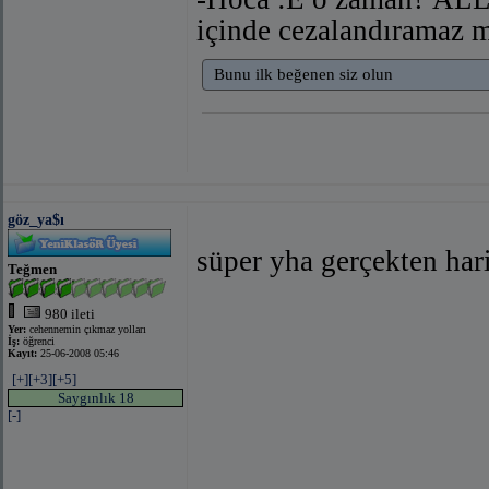
içinde cezalandıramaz mı
Bunu ilk beğenen siz olun
göz_ya$ı
süper yha gerçekten hari
Teğmen
980 ileti
Yer:
cehennemin çıkmaz yolları
İş:
öğrenci
Kayıt:
25-06-2008 05:46
[+]
[+3]
[+5]
Saygınlık 18
[-]