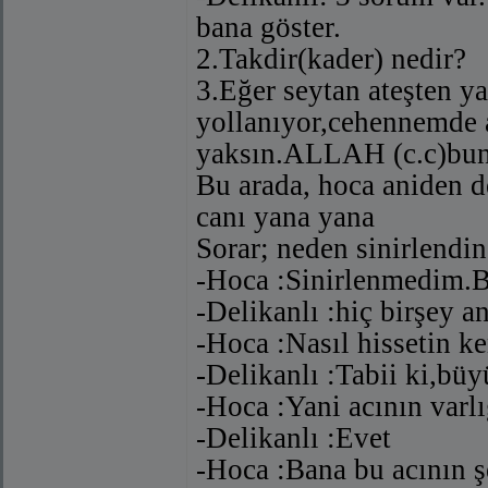
bana göster.
2.Takdir(kader) nedir?
3.Eğer seytan ateşten y
yollanıyor,cehennemde a
yaksın.ALLAH (c.c)bu
Bu arada, hoca aniden de
canı yana yana
Sorar; neden sinirlendin
-Hoca :Sinirlenmedim.B
-Delikanlı :hiç birşey 
-Hoca :Nasıl hissetin ke
-Delikanlı :Tabii ki,büy
-Hoca :Yani acının varl
-Delikanlı :Evet
-Hoca :Bana bu acının ş