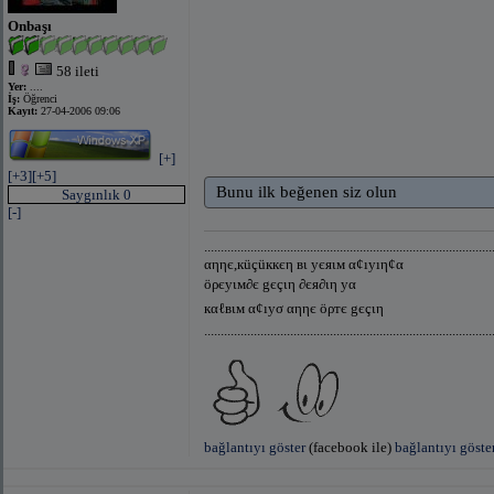
Onbaşı
58 ileti
Yer:
....
İş:
Öğrenci
Kayıt:
27-04-2006 09:06
[+]
[+3]
[+5]
Bunu ilk beğenen siz olun
Saygınlık 0
[-]
.......................................................................................
αηηє,кüçüккєη вι уєяιм α¢ıуıη¢α
öρєуιм∂є gєçιη ∂єя∂ιη уα
кαℓвιм α¢ıуσ αηηє öρтє gєçιη
.......................................................................................
bağlantıyı göster
(facebook ile)
bağlantıyı göste