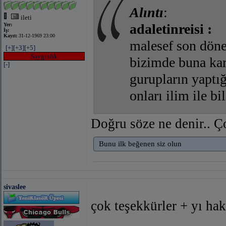
Alıntı
:
ileti
adaletinreisi :
Yer:
İş:
Kayıt:
31-12-1969 23:00
malesef son dön
[+]
[+3]
[+5]
Saygınlık
bizimde buna kar
[-]
gurupların yaptığ
onları ilim ile bi
Doğru söze ne denir.. Ço
Bunu ilk beğenen siz olun
sivaslee
çok teşekkürler + yı hak