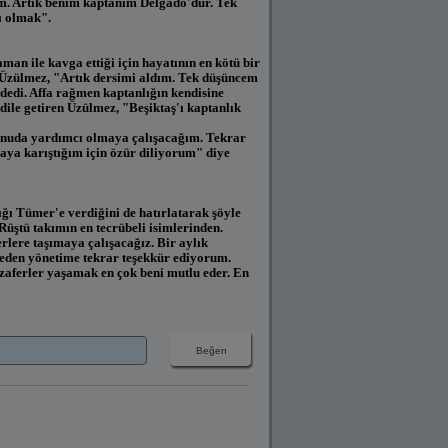
im. Artık benim kaptanım Delgado'dur. Tek
ı olmak".
n ile kavga ettiği için hayatının en kötü bir
m Üzülmez, "Artık dersimi aldım. Tek düşüncem
dedi. Affa rağmen kaptanlığın kendisine
ile getiren Üzülmez, "Beşiktaş'ı kaptanlık
onuda yardımcı olmaya çalışacağım. Tekrar
laya karıştığım için özür diliyorum" diye
ı Tümer'e verdiğini de hatırlatarak şöyle
üştü takımın en tecrübeli isimlerinden.
erlere taşımaya çalışacağız. Bir aylık
ffeden yönetime tekrar teşekkür ediyorum.
aferler yaşamak en çok beni mutlu eder. En