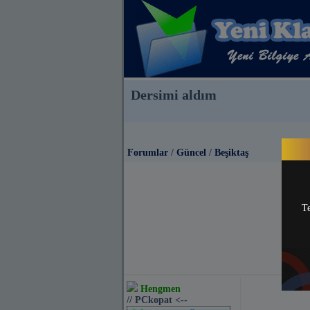
Dersimi aldım
Forumlar
/
Güncel
/
Beşiktaş
Te
Hengmen
// PCkopat <--