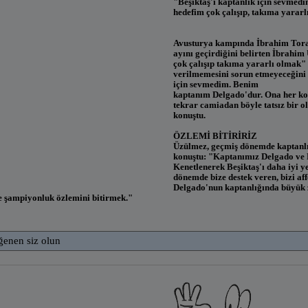
"Beşiktaş'ı kaptanlık için sevmed
hedefim çok çalışıp, takıma yararl
Avusturya kampında İbrahim Torama
ayını geçirdiğini belirten İbrahi
çok çalışıp takıma yararlı olmak" 
verilmemesini sorun etmeyeceğini d
için sevmedim. Benim
kaptanım Delgado'dur. Ona her k
tekrar camiadan böyle tatsız bir o
konuştu.
ÖZLEMİ BİTİRİRİZ
Üzülmez, geçmiş dönemde kaptanlığ
konuştu: "Kaptanımız Delgado ve R
Kenetlenerek Beşiktaş'ı daha iyi y
dönemde bize destek veren, bizi a
Delgado'nun kaptanlığında büyük z
e şampiyonluk özlemini bitirmek."
ğenen siz olun