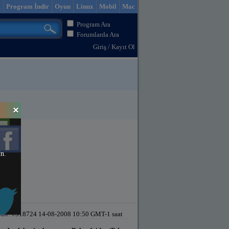
m
Program İndir
Oyun
Linux
Mobil
Mac
Program Ara
Forumlarda Ara
Giriş
/
Kayıt Ol
in.
dir!
#318724 14-08-2008 10:50 GMT-1 saat