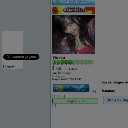
Yüzbaşı
[Kapat]
1713 ileti
Yer:
İst / Sarıyer
İş:
Öğrenci
Kayıt:
14-02-2008 13:47
büyük isteğim d
fotomaç
[+]
[+3]
[+5]
Bunu ilk be
Saygınlık 28
[-]