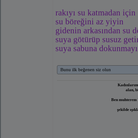
rakıyı su katmadan için
su böreğini az yiyin
gidenin arkasından su 
suya götürüp susuz geti
suya sabuna dokunmay
Bunu ilk beğenen siz olun
Kadınlarımı
alan, b
Ben muhterem h
şekilde ışık