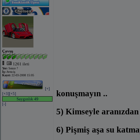
Çavuş
1261 ileti
Yer:
Sence ?
İş:
Avea-iş
Kayıt:
22-03-2008 15:05
[+]
konuşmayın ..
[+3]
[+5]
Saygınlık 49
[-]
5) Kimseyle aranızdan 
6) Pişmiş aşa su katmay