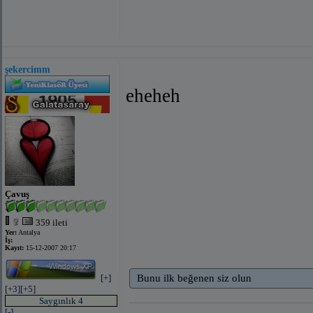
şekercimm
eheheh
Çavuş
359 ileti
Yer:
Antalya
İş:
Kayıt:
15-12-2007 20:17
[+]
Bunu ilk beğenen siz olun
[+3]
[+5]
Saygınlık 4
[-]