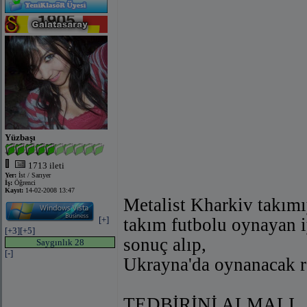
Yüzbaşı
1713 ileti
Yer:
İst / Sarıyer
İş:
Öğrenci
Kayıt:
14-02-2008 13:47
Metalist Kharkiv takımı
[+]
takım futbolu oynayan iy
[+3]
[+5]
sonuç alıp,
Saygınlık 28
[-]
Ukrayna'da oynanacak rö
TEDBİRİNİ ALMALI