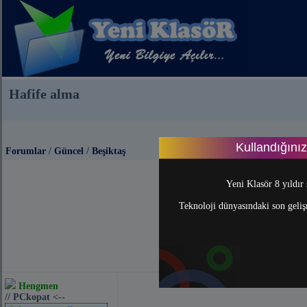
Hafife alma
Kullandığını
Forumlar
/
Güncel
/
Beşiktaş
Yeni Klasör 8 yıldır 
Teknoloji dünyasındaki son gelişm
Hengmen
// PCkopat <--