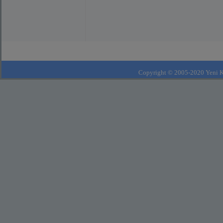
bağlantıyı göster
(faceboo
Copyright © 2005-2020 Yeni Kla
bağlantıyı göster
(fac