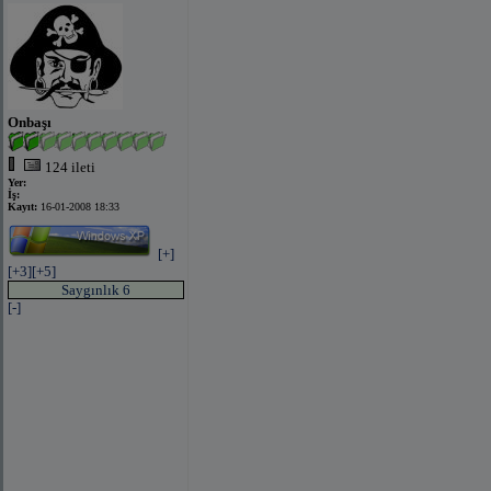
Onbaşı
124 ileti
Yer:
İş:
Kayıt:
16-01-2008 18:33
[+]
[+3]
[+5]
Saygınlık 6
[-]