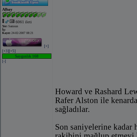
Albay
6061 ileti
Yer:
Samsun
İş:
Kayıt:
24-02-2007 08:21
[+]
[+3]
[+5]
Saygınlık 168
[-]
Howard ve Rashard Lewi
Rafer Alston ile kenard
sağladılar.
Son saniyelerine kadar 
rakibini mağlup etmeyi 