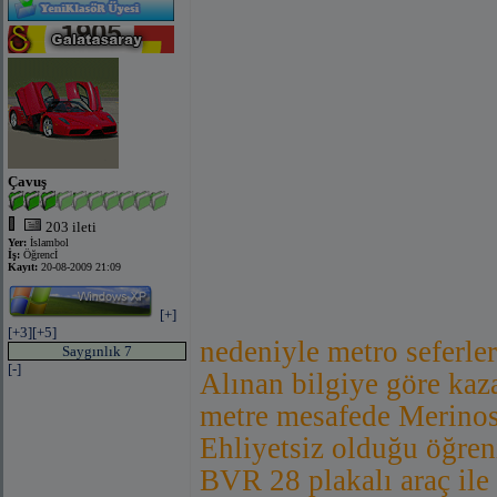
Çavuş
203 ileti
Yer:
İslambol
İş:
Öğrencİ
Kayıt:
20-08-2009 21:09
[+]
[+3]
[+5]
nedeniyle metro seferler
Saygınlık 7
[-]
Alınan bilgiye göre kaz
metre mesafede Merinos
Ehliyetsiz olduğu öğren
BVR 28 plakalı araç ile