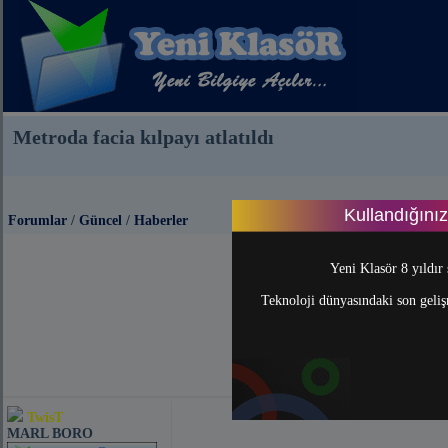
Metroda facia kılpayı atlatıldı
Kullandığını
Forumlar
/
Güncel
/
Haberler
Yeni Klasör 8 yıldır 
Teknoloji dünyasındaki son gelişm
TwisT
MARL BORO