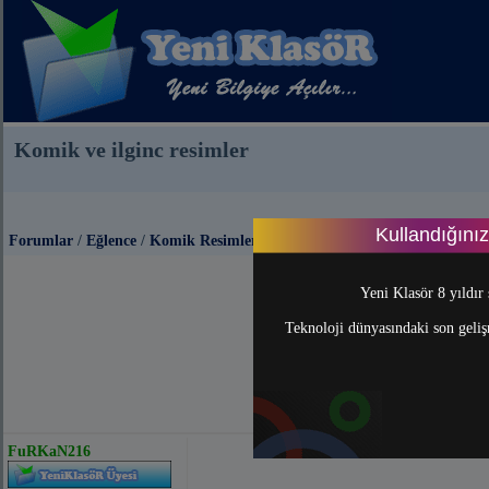
Komik ve ilginc resimler
Kullandığını
Forumlar
/
Eğlence
/
Komik Resimler
Yeni Klasör 8 yıldır 
Teknoloji dünyasındaki son gelişm
FuRKaN216