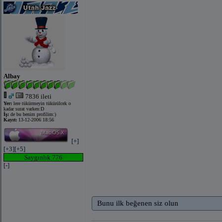
Albay
7836 ileti
Yer:
lere tükürmeyin tükürülcek o
kadar surat varken:D
İş:
de bu benim profilim:)
Kayıt:
13-12-2006 18:56
[+]
[+3]
[+5]
Saygınlık 776
[-]
Bunu ilk beğenen siz olun