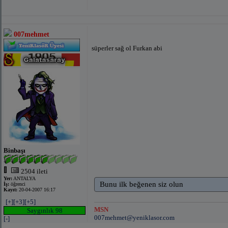
007mehmet
süperler sağ ol Furkan abi
Binbaşı
2504 ileti
Yer:
ANTALYA
Bunu ilk beğenen siz olun
İş:
öğrenci
Kayıt:
20-04-2007 16:17
[+]
[+3]
[+5]
MSN
Saygınlık 98
007mehmet@yeniklasor.com
[-]