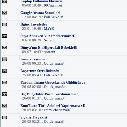
Laptop kullanma klavuzu
05-08 19:49 :
007mehmet
Google Arama Sonuclari
12-08 04:19 :
FuRKaN216
İlginç Tuvaletler
25-01 19:49 :
MaYK
Suya Atlarken Yüz İfadelerimiz :D
03-10 08:29 :
Şener K.
Dünya'nın En Hiperaktif BebekleRi
09-07 16:43 :
Assasin
Komik resimler
26-08 00:33 :
Quick_man34
Başarının Sırrı Bulundu
25-08 05:43 :
FuRKaN216
Yurdum İnsanı Gerçektende Güldürüyor
26-08 02:08 :
Quick_man34
Hiç Bu Şekilde Pasta Gördünüzmü ?
26-08 01:37 :
Quick_man34
Emo'Lara Türk Adetleri Yaptırmaca xD
28-05 03:10 :
crazy-charisma07
Sigara Tiryakisi
26-08 02:21 :
Quick_man34