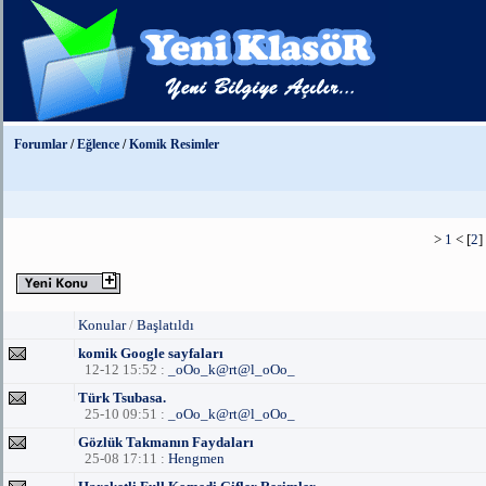
Forumlar
/
Eğlence
/
Komik Resimler
>
1
< [
2
] 
Konular
/
Başlatıldı
komik Google sayfaları
12-12 15:52 :
_oOo_k@rt@l_oOo_
Türk Tsubasa.
25-10 09:51 :
_oOo_k@rt@l_oOo_
Gözlük Takmanın Faydaları
25-08 17:11 :
Hengmen