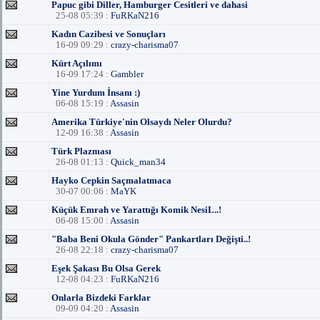
Papuc gibi Diller, Hamburger Cesitleri ve dahasi
25-08 05:39 :
FuRKaN216
Kadın Cazibesi ve Sonuçları
16-09 09:29 :
crazy-charisma07
Kürt Açılımı
16-09 17:24 :
Gambler
Yine Yurdum İnsanı :)
06-08 15:19 :
Assasin
Amerika Türkiye'nin Olsaydı Neler Olurdu?
12-09 16:38 :
Assasin
Türk Plazması
26-08 01:13 :
Quick_man34
Hayko Cepkin Saçmalatmaca
30-07 00:06 :
MaYK
Küçük Emrah ve Yarattığı Komik NesiL..!
06-08 15:00 :
Assasin
"Baba Beni Okula Gönder" Pankartları Değişti..!
26-08 22:18 :
crazy-charisma07
Eşek Şakası Bu Olsa Gerek
12-08 04:23 :
FuRKaN216
Onlarla Bizdeki Farklar
09-09 04:20 :
Assasin