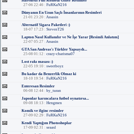
Hareketli Full Komedi Gifler Resimler
27-06 22:46 :
FuRKaN216
Dünyanın En Uzun Saçlı İnsanlarının Resimleri
21-01 23:20 :
Assasin
Alternatif Sigara Paketleri :)
18-07 17:23 :
StevenT26
Lapton Nasıl Kullanılır ve Ne İşe Yarar [Resimli Anlatım]
22-07 05:27 :
Assasin
GTA San Andreas'ı Türkler Yapsaydı...
25-08 01:12 :
crazy-charisma07
Lost rakı masası :)
22-05 19:10 :
sweetboyz
Bu kadar da Benzerlik Olmaz ki
18-10 19:54 :
FuRKaN216
Enteresan Resimler
06-08 12:44 :
by_turan
Japonlar karıncalara futbol oynatırsa...
09-08 18:13 :
Hengmen
Komik ve ilginc resimler
27-09 02:29 :
FuRKaN216
Kendi Yaptığım Photoshoplar
17-09 02:31 :
seaasl