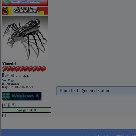
Yönetici
731 ileti
Yer:
Biga
İş:
Programcı
Kayıt:
20-01-2007 05:21
Bunu ilk beğenen siz olun
[+]
[+3]
[+5]
Saygınlık 9
[-]