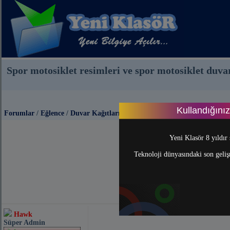
Spor motosiklet resimleri ve spor motosiklet duvar
Kullandığını
Forumlar
/
Eğlence
/
Duvar Kağıtları
Yeni Klasör 8 yıldır 
Teknoloji dünyasındaki son gelişm
Hawk
Süper Admin