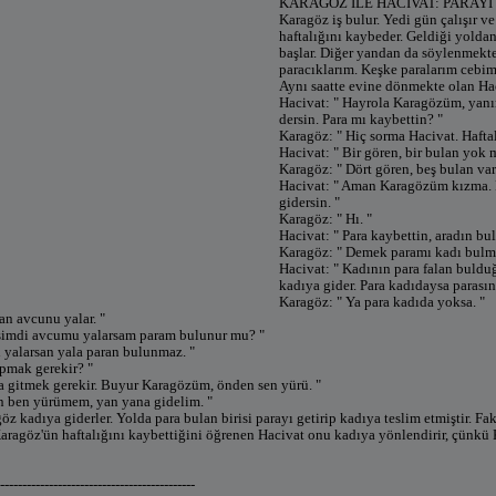
KARAGÖZ İLE HACİVAT: PARAYI
Karagöz iş bulur. Yedi gün çalışır v
haftalığını kaybeder. Geldiği yolda
başlar. Diğer yandan da söylenmekted
paracıklarım. Keşke paralarım cebi
Aynı saatte evine dönmekte olan Haci
Hacivat: " Hayrola Karagözüm, yanı
dersin. Para mı kaybettin? "
Karagöz: " Hiç sorma Hacivat. Hafta
Hacivat: " Bir gören, bir bulan yok 
Karagöz: " Dört gören, beş bulan var
Hacivat: " Aman Karagözüm kızma. 
gidersin. "
Karagöz: " Hı. "
Hacivat: " Para kaybettin, aradın bu
Karagöz: " Demek paramı kadı bulmu
Hacivat: " Kadının para falan buldu
kadıya gider. Para kadıdaysa parasını 
Karagöz: " Ya para kadıda yoksa. "
an avcunu yalar. "
 şimdi avcumu yalarsam param bulunur mu? "
i yalarsan yala paran bulunmaz. "
pmak gerekir? "
a gitmek gerekir. Buyur Karagözüm, önden sen yürü. "
n ben yürümem, yan yana gidelim. "
öz kadıya giderler. Yolda para bulan birisi parayı getirip kadıya teslim etmiştir. 
aragöz'ün haftalığını kaybettiğini öğrenen Hacivat onu kadıya yönlendirir, çünkü K
--------------------------------------------