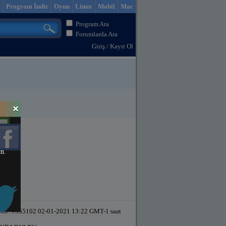
m
Program İndir
Oyun
Linux
Mobil
Mac
Program Ara
Forumlarda Ara
Giriş
/
Kayıt Ol
in.
dir!
#355102 02-01-2021 13:22 GMT-1 saat