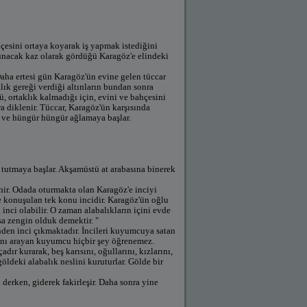
hçesini ortaya koyarak iş yapmak istediğini
yolunacak kaz olarak gördüğü Karagöz'e elindeki
Daha ertesi gün Karagöz'ün evine gelen tüccar
lık gereği verdiği altınların bundan sonra
, ortaklık kalmadığı için, evini ve bahçesini
a diklenir. Tüccar, Karagöz'ün karşısında
r ve hüngür hüngür ağlamaya başlar.
 tutmaya başlar. Akşamüstü at arabasına binerek
nir. Odada oturmakta olan Karagöz'e inciyi
e konuşulan tek konu incidir. Karagöz'ün oğlu
inci olabilir. O zaman alabalıkların içini evde
sa zengin olduk demektir. "
nden inci çıkmaktadır. İncileri kuyumcuya satan
ını arayan kuyumcu hiçbir şey öğrenemez.
ır kurarak, beş karısını, oğullarını, kızlarını,
göldeki alabalık neslini kuruturlar. Gölde bir
 derken, giderek fakirleşir. Daha sonra yine