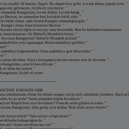
t var, ziyafet. Al hanımı, Yaşar'ı. Bu akşam bize gelin. Levrek aldım, pişirip yeriz. "
şam size gelemeyiz, leylek eti yiyemeyiz. "
k demedim Karagözüm, levrek dedim. Levrek balığı. "
ya Hacivat, ne zamandan beri leylekler balık oldu. "
kler balık olmaz, tıpkı benim Karagöz olamadığım gibi. "
 Karagöz olsan, bana benzesen Hacivat. "
, hayatta isteyeceğim en son şey sana benzemek. Ben bu halimden memnunum.
m, bana benzeme. Git Halim'le Memduh'a benze. "
ne diyorsun Karagözüm? Halim'le Memduh da kim? "
mahalleden yeni taşınmışlar. Bizim mahalleye geldiler. "
nra? "
 mahalleyi beğenmediler. Sizin mahalleye geri dönecekler. "
en? "
ü onları dövdüm. Alaycı konuşmaya devam edersen seni de döverim. "
m Karagözüm, yeter ki beni dövme. "
k eti falan da yemem. "
Karagözüm, leylek eti yeme.
-------------------------------------------------
HACİVAT: KARAGÖZ AŞIK
a sokaklarında elinde bir demet ısırgan otuyla hızlı adımlarla yürürken, Hacivat'la 
züm, bu ne acele? Sanki peşinden köpek kovalıyor. "
acivat! Köpek beni niye kovalasın? O ancak senin gibileri kovalar. "
 kızma Karagözüm, lafın gelişi öyle dedim. Hızlı hızlı nereye böyle? "
hızlı nereye böyle? Yani nereye yetişeceksin? "
yavuklumla buluşacağım da. "
klun mu? Senin yavuklun mu var? "
abi, neden olmasın? Ben sevemez miyim yani? "