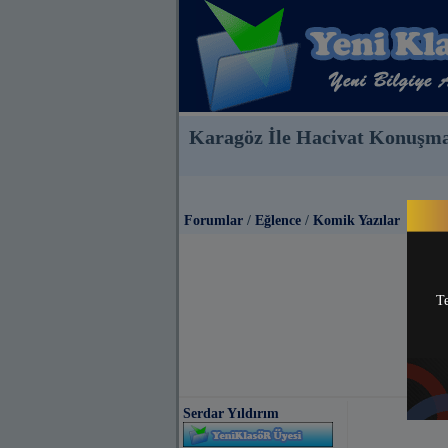
Karagöz İle Hacivat Konuşma
Forumlar
/
Eğlence
/
Komik Yazılar
Te
Serdar Yıldırım