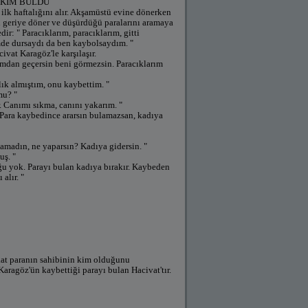
 KİM BULDU
e ilk haftalığını alır. Akşamüstü evine dönerken
n geriye döner ve düşürdüğü paralarını aramaya
ir: " Paracıklarım, paracıklarım, gitti
mde dursaydı da ben kaybolsaydım. "
vat Karagöz'le karşılaşır.
mdan geçersin beni görmezsin. Paracıklarım
lık almıştım, onu kaybettim. "
mu? "
. Canımı sıkma, canını yakarım. "
Para kaybedince ararsın bulamazsan, kadıya
lamadın, ne yaparsın? Kadıya gidersin. "
ş. "
ğu yok. Parayı bulan kadıya bırakır. Kaybeden
alır. "
Fakat paranın sahibinin kim olduğunu
aragöz'ün kaybettiği parayı bulan Hacivat'tır.