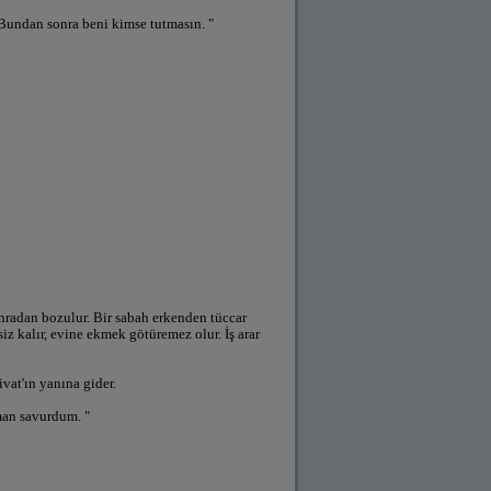
 Bundan sonra beni kimse tutmasın. "
 sonradan bozulur. Bir sabah erkenden tüccar
siz kalır, evine ekmek götüremez olur. İş arar
vat'ın yanına gider.
man savurdum. "