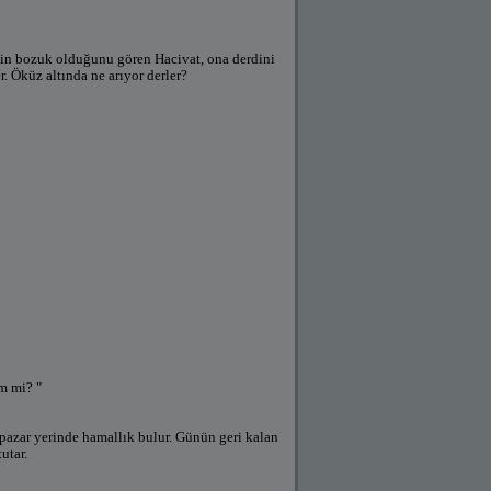
inin bozuk olduğunu gören Hacivat, ona derdini
. Öküz altında ne arıyor derler?
m mi? "
 pazar yerinde hamallık bulur. Günün geri kalan
utar.