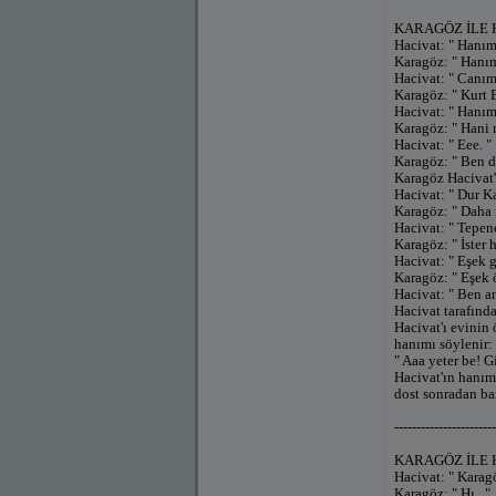
KARAGÖZ İLE 
Hacivat: " Hanım
Karagöz: " Hanım
Hacivat: " Canım
Karagöz: " Kurt
Hacivat: " Hanım
Karagöz: " Hani 
Hacivat: " Eee. "
Karagöz: " Ben de
Karagöz Hacivat'
Hacivat: " Dur K
Karagöz: " Daha 
Hacivat: " Tepen
Karagöz: " İster h
Hacivat: " Eşek 
Karagöz: " Eşek öt
Hacivat: " Ben an
Hacivat tarafınd
Hacivat'ı evinin
hanımı söylenir:
" Aaa yeter be! G
Hacivat'ın hanım
dost sonradan bar
-----------------------
KARAGÖZ İLE 
Hacivat: " Karagö
Karagöz: " Hı.. "