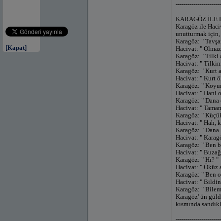
-----------------------
KARAGÖZ İLE 
Karagöz ile Haci
unutturmak için,
Karagöz: " Tavşan
[Kapat]
Hacivat: " Olmaz,
Karagöz: " Tilki a
Hacivat: " Tilkin
Karagöz: " Kurt ar
Hacivat: " Kurt 
Karagöz: " Koyun
Hacivat: " Hani o
Karagöz: " Dana o
Hacivat: " Tamam
Karagöz: " Küçük
Hacivat: " Hah, 
Karagöz: " Dana 
Hacivat: " Karag
Karagöz: " Ben b
Hacivat: " Buzağı
Karagöz: " Hı? "
Hacivat: " Öküz a
Karagöz: " Ben 
Hacivat: " Bildi
Karagöz: " Bileme
Karagöz' ün güld
kısmında sandıkl
-----------------------