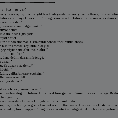
----------------------------------------------------
HACİVAT: BUZAĞI
vat yolda karşılaşırlar. Karşılıklı selamlaşmadan sonra iş arayan Karagöz'ün moral
 bilmece sormaya karar verir: " Karagözüm, sana bir bilmece sorayım da cevabını ver
 arıyor derler. "
 tavşanın öküzle ilgisi yok. "
rıyor derler. "
in öküzle hiç ilgisi yok. "
ıyor derler. "
öküz altında aranmaz. Öküz bunu babası, inek bunun annesi. "
 bunun amcası, keçi bunun dayısı. "
 şey büyür dana olur, tosun olur. "
lur, tosun olur. "
, dana dedin, dananın küçüğü. "
 dana . "
küçük danaya ne derler? "
küçük. "
özüm, galiba bilemeyeceksin. "
ilemezsem sen bil. "
 arıyor derler. "
ltında buzağı arıyor derler. "
onun öyle olduğunu biliyordum ama aklıma gelmedi. Sorunun cevabı buzağı. Bildi
n Karagözüm, bildin. "
sem şaşardım. Bu soru kolaydı. Zor sorsan onları da bilirim. "
üğünü, neşelendiğini gören Hacivat sevinir. Karagöz'ü de sevindirmek ister ve ona
a portakal, limon taşıyan Karagöz akşamüstü kazandığı iki akçeyle evinin yolunu t
------------------------------------------------