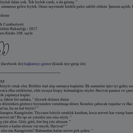
leylek falan yok. Tek leylek vardı, o da gitmiş. "
u zamansız gelen leylek. Onun sayesinde kürklü palto sahibi oldum. Şansım açıldı.
ldırım
rk Cumhuriyeti
Kültür Bakanlığı / 2017
ers Kitabı 108. sayfa
(facebook ile)
bağlantıyı göster
(klasik üye girişi ile)
---------------------------------------------------
VAT
biriyle ortak olur. Birlikte mal alıp satmaya başlarlar. İlk zamanlar işler iyi gider,
vat'a iflas ettiklerini, elde avuçta birşey kalmadığını söyler. Hacivat parasız ve çare
lik yapmaya başlar:
a, fakire bir sadaka, " diyerek dolanır durur.
ı dilenirken görünce beyninden vurulmuşa döner. Kendini çabucak toparlar ve Haci
at'ım, bu ne hal böyle? "
 haraptır, Karagözüm. Tüccarın biriyle ortaklık kurdum, koca serveti har vurup har
ervet mi? Bu işe ne yatırdın sen onu söyle. "
 yüz altın. Gitti, gitti, bin beş yüz altınım. "
enin o kadar altının var mıydı, Hacivat? "
z olur mu Karagözüm? Babamdan kalan servet pek çoktu. "