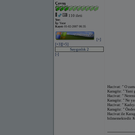
Çavuş
110 ileti
Yer:
İş:
Yazar
Kayıt:
01-02-2007 06:35
[+]
[+3]
[+5]
Saygınlık 2
[-]
Hacivat: " O zam
Karagöz: " Yani
Hacivat: " Neren
Karagöz: " Ne ya
Hacivat: " Kadıy
Karagöz: " Önde
Hacivat ile Karag
bilmemektedir. K
-----------------------