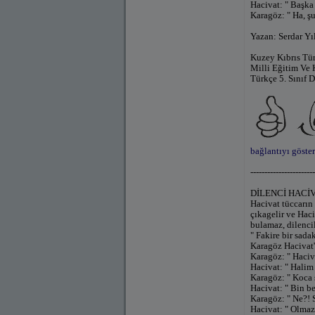
Hacivat: " Başka 
Karagöz: " Ha, ş
Yazan: Serdar Yı
Kuzey Kıbrıs Tü
Milli Eğitim Ve 
Türkçe 5. Sınıf D
bağlantıyı göster
-----------------------
DİLENCİ HACİ
Hacivat tüccarın 
çıkagelir ve Haci
bulamaz, dilenci
" Fakire bir sadak
Karagöz Hacivat'
Karagöz: " Haciv
Hacivat: " Halim
Karagöz: " Koca s
Hacivat: " Bin beş
Karagöz: " Ne?! S
Hacivat: " Olma