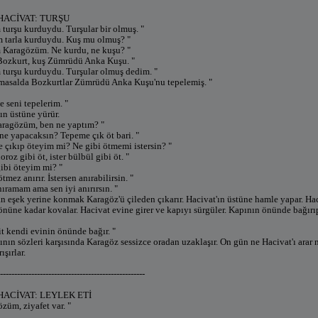
HACİVAT: TURŞU
 turşu kurduydu. Turşular bir olmuş. "
 tarla kurduydu. Kuş mu olmuş? "
 Karagözüm. Ne kurdu, ne kuşu? "
 Bozkurt, kuş Zümrüdü Anka Kuşu. "
 turşu kurduydu. Turşular olmuş dedim. "
masalda Bozkurtlar Zümrüdü Anka Kuşu'nu tepelemiş. "
 seni tepelerim. "
ın üstüne yürür.
aragözüm, ben ne yaptım? "
ne yapacaksın? Tepeme çık öt bari. "
e çıkıp öteyim mi? Ne gibi ötmemi istersin? "
oroz gibi öt, ister bülbül gibi öt. "
gibi öteyim mi? "
mez anırır. İstersen anırabilirsin. "
ıramam ama sen iyi anırırsın. "
an eşek yerine konmak Karagöz'ü çileden çıkarır. Hacivat'ın üstüne hamle yapar. H
 önüne kadar kovalar. Hacivat evine girer ve kapıyı sürgüler. Kapının önünde bağır
it kendi evinin önünde bağır. "
ının sözleri karşısında Karagöz sessizce oradan uzaklaşır. On gün ne Hacivat'ı arar
ışırlar.
---------------------------------------------------
HACİVAT: LEYLEK ETİ
züm, ziyafet var. "