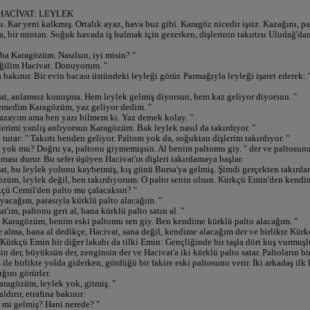
HACİVAT: LEYLEK
ı. Kar yeni kalkmış. Ortalık ayaz, hava buz gibi. Karagöz nicedir işsiz. Kazağını, pal
la, bir mintan. Soğuk havada iş bulmak için gezerken, dişlerinin takırtısı Uludağ'd
ba Karagözüm. Nasılsın, iyi misin? "
eğilim Hacivat. Donuyorum. "
 bakınır. Bir evin bacası üstündeki leyleği görür. Parmağıyla leyleği işaret ederek:
at, anlamsız konuşma. Hem leylek gelmiş diyorsun, hem kaz geliyor diyorsun. "
demedim Karagözüm, yaz geliyor dedim. "
azayım ama ben yazı bilmem ki. Yaz demek kolay. "
lerimi yanlış anlıyorsun Karagözüm. Bak leylek nasıl da takırdıyor. "
tutar: " Takırtı benden geliyor. Paltom yok da, soğuktan dişlerim takırdıyor. "
n yok mu? Doğru ya, paltonu giymemişsin. Al benim paltomu giy. " der ve paltosunu
aması durur. Bu sefer üşüyen Hacivat'ın dişleri takırdamaya başlar.
at, bu leylek yolunu kaybetmiş, kış günü Bursa'ya gelmiş. Şimdi gerçekten takırda
özüm, leylek değil, ben takırdıyorum. O palto senin olsun. Kürkçü Emin'den kendim
çü Cemil'den palto mu çalacaksın? "
yacağım, parasıyla kürklü palto alacağım. "
t'ım, paltonu geri al, bana kürklü palto satın al. "
 Karagözüm, benim eski paltomu sen giy. Ben kendime kürklü palto alacağım. "
 alma, bana al dedikçe, Hacivat, sana değil, kendime alacağım der ve birlikte Kür
, Kürkçü Emin bir diğer lakabı da tilki Emin: Gençliğinde bir taşla dört kuş vurmuşlu
in der, büyüksün der, zenginsin der ve Hacivat'a iki kürklü palto satar. Paltoların bi
ile birlikte yolda giderken, gördüğü bir fakire eski paltosunu verir. İki arkadaş ilk 
ğını görürler.
aragözüm, leylek yok, gitmiş. "
ldırır, etrafına bakınır:
r mi gelmiş? Hani nerede? "