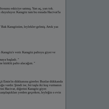
tosunu eskiciye satmış. Yarı aç, yarı tok.
an duyuluyor. Karagöz tam bu esnada Hacivat'la
 " Bak Karagözüm, leylekler gelmiş. Artık yaz
 Karagöz'e verir. Karagöz paltoyu giyer ve
maya başladı. "
e kürklü palto alacağım. "
kçü Emin'in dükkanına girerler. Bunlar dükkanda
ğu vardır. Şimdi ise, bir taşla iki kuş vurmanın
rini Hacivat, diğerini Karagöz giyer.
karşılaştıkları yerden geçerken, leyleğin o evin