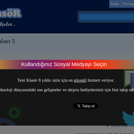
İndir
Foru
ları 5
Kullandığınız Sosyal Medyayı Seçin
> 1 <
Yeni Klasör 8 yıldır sizin için en
güvenli
hizmeti veriyor...
knoloji dünyasındaki son gelişmeler ve sürpriz hediyelerimiz için bizi takip ed
Kırık Link Bil