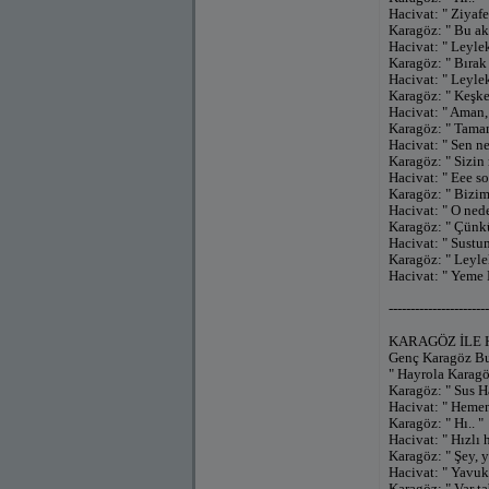
Hacivat: " Ziyafe
Karagöz: " Bu ak
Hacivat: " Leyle
Karagöz: " Bırak 
Hacivat: " Leyle
Karagöz: " Keşke
Hacivat: " Aman
Karagöz: " Tama
Hacivat: " Sen 
Karagöz: " Sizin 
Hacivat: " Eee so
Karagöz: " Bizim
Hacivat: " O ned
Karagöz: " Çünk
Hacivat: " Sustu
Karagöz: " Leyle
Hacivat: " Yeme 
-----------------------
KARAGÖZ İLE 
Genç Karagöz Burs
" Hayrola Karagö
Karagöz: " Sus H
Hacivat: " Hemen
Karagöz: " Hı.. "
Hacivat: " Hızlı 
Karagöz: " Şey, 
Hacivat: " Yavu
Karagöz: " Var t