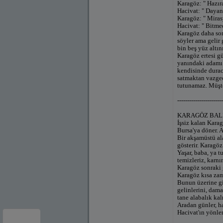
Karagöz: " Hazır
Hacivat: " Dayan
Karagöz: " Mirasy
Hacivat: " Bitmed
Karagöz daha sonr
söyler ama gelir 
bin beş yüz altını
Karagöz ertesi gü
yanındaki adamı g
kendisinde durac
satmaktan vazgeç
tutunamaz. Müşte
-----------------------
KARAGÖZ BAL
İşsiz kalan Kara
Bursa'ya döner. A
Bir akşamüstü al
gösterir. Karagö
Yaşar, baba, ya t
temizleriz, karnı
Karagöz sonraki 
Karagöz kısa zam
Bunun üzerine giz
gelinlerini, dama
tane alabalık kal
Aradan günler, ha
Hacivat'ın yönle