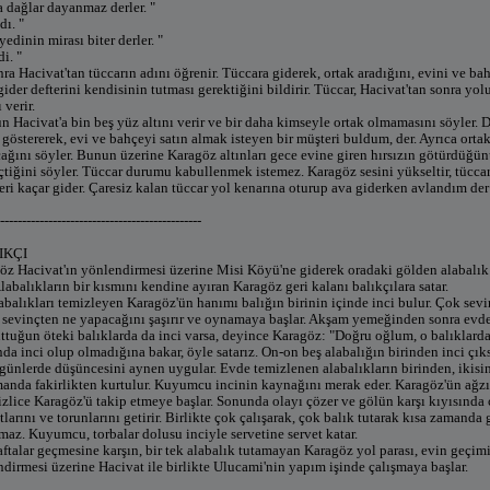
a dağlar dayanmaz derler. "
dı. "
edinin mirası biter derler. "
i. "
a Hacivat'tan tüccarın adını öğrenir. Tüccara giderek, ortak aradığını, evini ve ba
gider defterini kendisinin tutması gerektiğini bildirir. Tüccar, Hacivat'tan sonra 
 verir.
n Hacivat'a bin beş yüz altını verir ve bir daha kimseyle ortak olmamasını söyler. 
östererek, evi ve bahçeyi satın almak isteyen bir müşteri buldum, der. Ayrıca ortak
ağını söyler. Bunun üzerine Karagöz altınları gece evine giren hırsızın götürdüğünü
tiğini söyler. Tüccar durumu kabullenmek istemez. Karagöz sesini yükseltir, tüccar
ri kaçar gider. Çaresiz kalan tüccar yol kenarına oturup ava giderken avlandım de
----------------------------------------------
IKÇI
göz Hacivat'ın yönlendirmesi üzerine Misi Köyü'ne giderek oradaki gölden alabalık
labalıkların bir kısmını kendine ayıran Karagöz geri kalanı balıkçılara satar.
abalıkları temizleyen Karagöz'ün hanımı balığın birinin içinde inci bulur. Çok sevi
z sevinçten ne yapacağını şaşırır ve oynamaya başlar. Akşam yemeğinden sonra evd
uttuğun öteki balıklarda da inci varsa, deyince Karagöz: "Doğru oğlum, o balıklarda 
nda inci olup olmadığına bakar, öyle satarız. On-on beş alabalığın birinden inci çık
günlerde düşüncesini aynen uygular. Evde temizlenen alabalıkların birinden, ikisi
anda fakirlikten kurtulur. Kuyumcu incinin kaynağını merak eder. Karagöz'ün ağz
lice Karagöz'ü takip etmeye başlar. Sonunda olayı çözer ve gölün karşı kıyısında çad
tlarını ve torunlarını getirir. Birlikte çok çalışarak, çok balık tutarak kısa zamanda 
maz. Kuyumcu, torbalar dolusu inciyle servetine servet katar.
ftalar geçmesine karşın, bir tek alabalık tutamayan Karagöz yol parası, evin geçimi
ndirmesi üzerine Hacivat ile birlikte Ulucami'nin yapım işinde çalışmaya başlar.