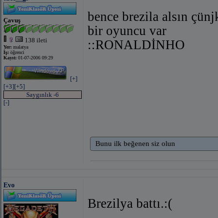
bence brezila alsın çün
Çavuş
bir oyuncu var
138 ileti
::RONALDİNHO
Yer:
malatya
İş:
öğrenci
Kayıt:
01-07-2006 09:29
[+]
[+3]
[+5]
Saygınlık -6
[-]
Bunu ilk beğenen siz olun
Evo
Brezilya battı.:(