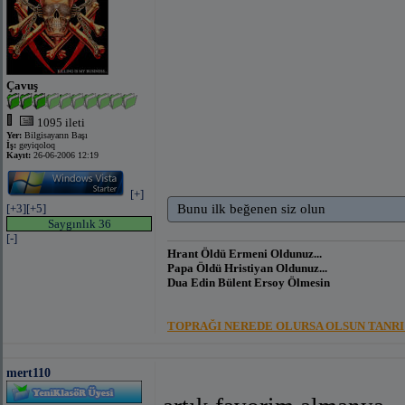
Çavuş
1095 ileti
Yer:
Bilgisayarın Başı
İş:
geyiqoloq
Kayıt:
26-06-2006 12:19
[+]
[+3]
[+5]
Bunu ilk beğenen siz olun
Saygınlık 36
[-]
Hrant Öldü Ermeni Oldunuz...
Papa Öldü Hristiyan Oldunuz...
Dua Edin Bülent Ersoy Ölmesin
TOPRAĞI NEREDE OLURSA OLSUN TANRI 
mert110