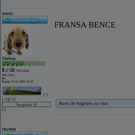
musty
FRANSA BENCE
Yüzbaşı
743 ileti
Yer:
izmir
İş:
Kayıt:
31-05-2006 10:59
[+]
[+3]
[+5]
Bunu ilk beğenen siz olun
Saygınlık 10
[-]
rhythm