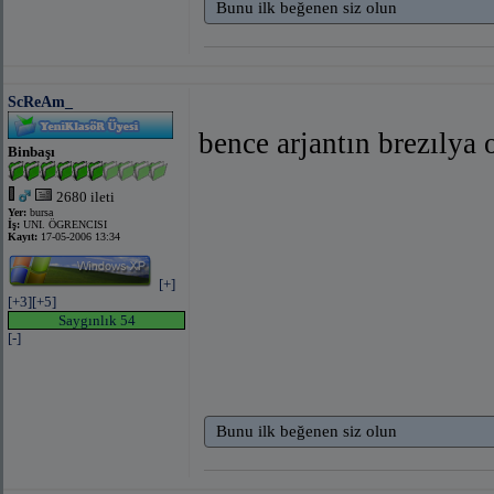
Bunu ilk beğenen siz olun
ScReAm_
bence arjantın brezılya 
Binbaşı
2680 ileti
Yer:
bursa
İş:
UNI. ÖGRENCISI
Kayıt:
17-05-2006 13:34
[+]
[+3]
[+5]
Saygınlık 54
[-]
Bunu ilk beğenen siz olun