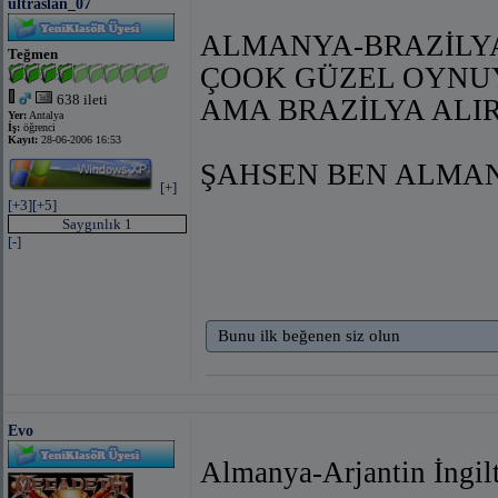
ultraslan_07
ALMANYA-BRAZİLY
Teğmen
ÇOOK GÜZEL OYNU
638 ileti
AMA BRAZİLYA ALIR
Yer:
Antalya
İş:
öğrenci
Kayıt:
28-06-2006 16:53
ŞAHSEN BEN ALMA
[+]
[+3]
[+5]
Saygınlık 1
[-]
Bunu ilk beğenen siz olun
Evo
Almanya-Arjantin İngilt