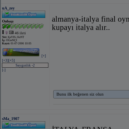
uA_zey
almanya-italya final oy
Onbaşı
kupayı italya alır..
46 ileti
Yer:
KaYISı KeNT
İş:
ÖĞreNÇİ
Kayıt:
01-07-2006 10:05
[+]
[+3]
[+5]
Saygınlık -2
[-]
Bunu ilk beğenen siz olun
sMa_1907