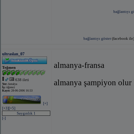
bağlantıyı g
bağlantıyı göster
(facebook ile
ultraslan_07
almanya-fransa
Teğmen
638 ileti
almanya şampiyon olur k
Yer:
Antalya
İş:
öğrenci
Kayıt:
28-06-2006 16:53
[+]
[+3]
[+5]
Saygınlık 1
[-]