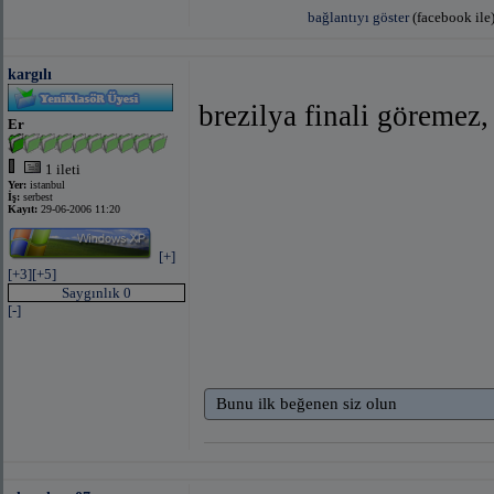
bağlantıyı göster
(facebook ile
kargılı
brezilya finali göremez,
Er
1 ileti
Yer:
istanbul
İş:
serbest
Kayıt:
29-06-2006 11:20
[+]
[+3]
[+5]
Saygınlık 0
[-]
Bunu ilk beğenen siz olun