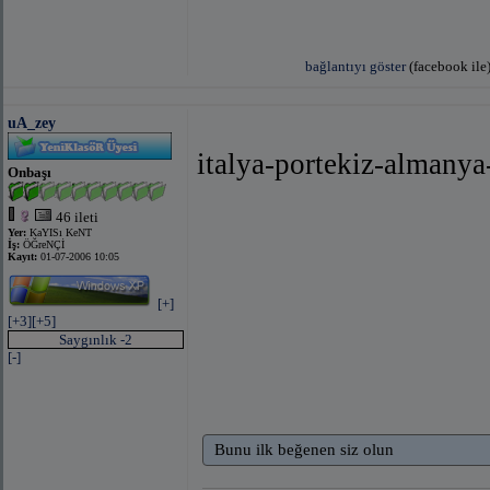
bağlantıyı göster
(facebook ile
uA_zey
italya-portekiz-almanya-f
Onbaşı
46 ileti
Yer:
KaYISı KeNT
İş:
ÖĞreNÇİ
Kayıt:
01-07-2006 10:05
[+]
[+3]
[+5]
Saygınlık -2
[-]
Bunu ilk beğenen siz olun