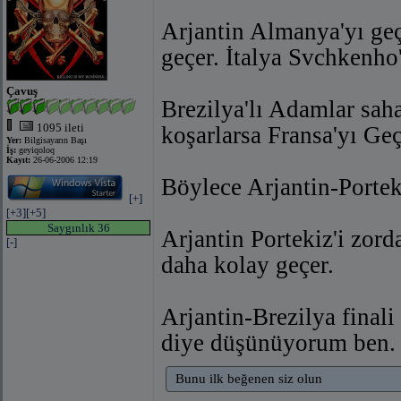
Arjantin Almanya'yı geçe
geçer. İtalya Svchkenho
Çavuş
Brezilya'lı Adamlar sah
1095 ileti
koşarlarsa Fransa'yı Geç
Yer:
Bilgisayarın Başı
İş:
geyiqoloq
Kayıt:
26-06-2006 12:19
Böylece Arjantin-Portekiz
[+]
[+3]
[+5]
Saygınlık 36
Arjantin Portekiz'i zord
[-]
daha kolay geçer.
Arjantin-Brezilya finali
diye düşünüyorum ben.
Bunu ilk beğenen siz olun