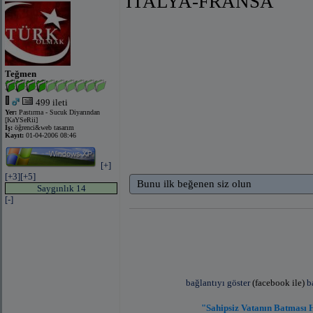
İTALYA-FRANSA
Teğmen
499 ileti
Yer:
Pastırma - Sucuk Diyarından
[KaYSeRii]
İş:
öğrenci&web tasarım
Kayıt:
01-04-2006 08:46
[+]
[+3]
[+5]
Bunu ilk beğenen siz olun
Saygınlık 14
[-]
bağlantıyı göster
(facebook ile)
b
"Sahipsiz Vatanın Batması 