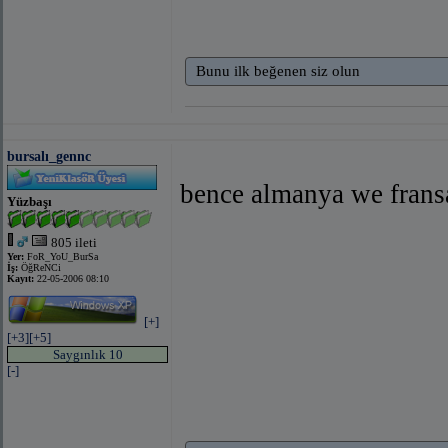
Bunu ilk beğenen siz olun
bursalı_gennc
bence almanya we fransa
Yüzbaşı
805 ileti
Yer:
FoR_YoU_BurSa
İş:
ÖğReNCi
Kayıt:
22-05-2006 08:10
[+]
[+3]
[+5]
Saygınlık 10
[-]