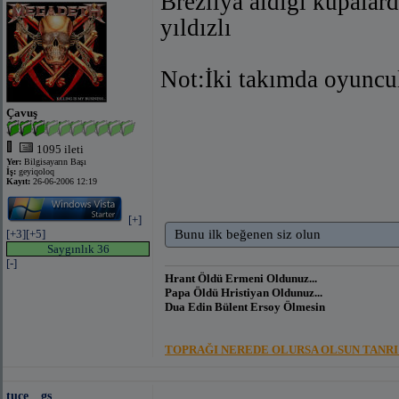
Brezilya aldığı kupalard
yıldızlı
Not:İki takımda oyuncul
Çavuş
1095 ileti
Yer:
Bilgisayarın Başı
İş:
geyiqoloq
Kayıt:
26-06-2006 12:19
[+]
[+3]
[+5]
Bunu ilk beğenen siz olun
Saygınlık 36
[-]
Hrant Öldü Ermeni Oldunuz...
Papa Öldü Hristiyan Oldunuz...
Dua Edin Bülent Ersoy Ölmesin
TOPRAĞI NEREDE OLURSA OLSUN TANRI 
tuce__gs