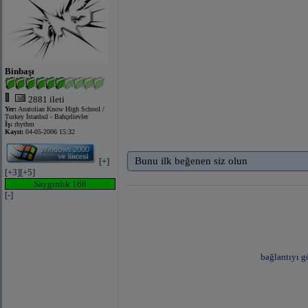
Binbaşı
2881 ileti
Yer:
Anatolian Know High School /
Turkey İstanbul - Bahçelievler
İş:
rhythm
Kayıt:
04-05-2006 15:32
Bunu ilk beğenen siz olun
[+]
[+3]
[+5]
Saygınlık 168
[-]
bağlantıyı g