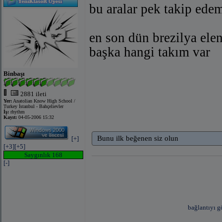
bu aralar pek takip ed
en son dün brezilya elen
başka hangi takım var
Binbaşı
2881 ileti
Yer:
Anatolian Know High School /
Turkey İstanbul - Bahçelievler
İş:
rhythm
Kayıt:
04-05-2006 15:32
Bunu ilk beğenen siz olun
[+]
[+3]
[+5]
Saygınlık 168
[-]
bağlantıyı g