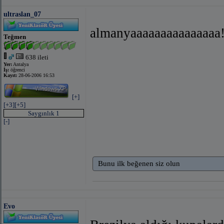
ultraslan_07
almanyaaaaaaaaaaaaaaa
Teğmen
638 ileti
Yer:
Antalya
İş:
öğrenci
Kayıt:
28-06-2006 16:53
[+]
[+3]
[+5]
Saygınlık 1
[-]
Bunu ilk beğenen siz olun
Evo