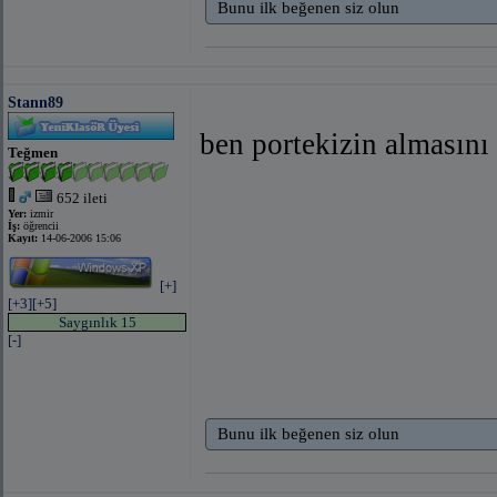
Bunu ilk beğenen siz olun
Stann89
ben portekizin almasını
Teğmen
652 ileti
Yer:
izmir
İş:
öğrencii
Kayıt:
14-06-2006 15:06
[+]
[+3]
[+5]
Saygınlık 15
[-]
Bunu ilk beğenen siz olun