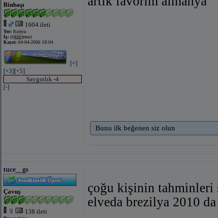
artık favorim almanya
Binbaşı
1604 ileti
Yer:
Konya
İş:
(öğğğ)renci
Kayıt:
04-04-2006 18:04
[+]
[+3]
[+5]
Saygınlık -4
[-]
Bunu ilk beğenen siz olun
tuce__gs
çoğu kişinin tahminleri
Çavuş
elveda brezilya 2010 da
138 ileti