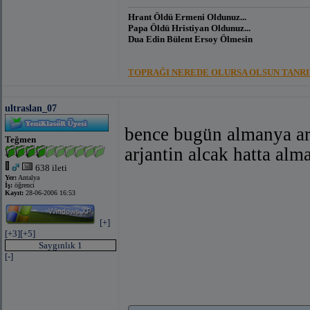
Hrant Öldü Ermeni Oldunuz...
Papa Öldü Hristiyan Oldunuz...
Dua Edin Bülent Ersoy Ölmesin
TOPRAĞI NEREDE OLURSA OLSUN TANRI 
ultraslan_07
bence bugün almanya ar
Teğmen
arjantin alcak hatta al
638 ileti
Yer:
Antalya
İş:
öğrenci
Kayıt:
28-06-2006 16:53
[+]
[+3]
[+5]
Saygınlık 1
[-]