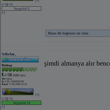
[+]
[+3]
[+5]
Saygınlık 0
[-]
Bunu ilk beğenen siz olun
ScReAm_
şimdi almanya alır benc
Binbaşı
2680 ileti
Yer:
bursa
İş:
UNI. ÖGRENCISI
Kayıt:
17-05-2006 13:34
[+]
[+3]
[+5]
Saygınlık 54
[-]