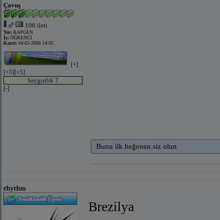
Çavuş
106 ileti
Yer:
RAPGEN
İş:
ÖĞRENCİ
Kayıt:
04-03-2006 14:05
[+]
[+3]
[+5]
Saygınlık 7
[-]
Bunu ilk beğenen siz olun
rhythm
Brezilya