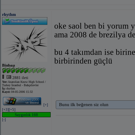
rhythm
oke saol ben bi yorum
ama 2008 de brezilya d
bu 4 takımdan ise birin
birbirinden güçlü
Binbaşı
2881 ileti
Yer:
Anatolian Know High School /
Turkey İstanbul - Bahçelievler
İş:
rhythm
Kayıt:
04-05-2006 15:32
Bunu ilk beğenen siz olun
[+]
[+3]
[+5]
Saygınlık 168
[-]