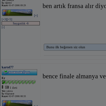
Yer:
malatya
İş:
öğrenci
ben artık fransa alır di
Kayıt:
01-07-2006 09:29
[+]
[+3]
[+5]
Saygınlık -6
[-]
Bunu ilk beğenen siz olun
kartel77
bence finale almanya ve 
Er
1 ileti
Yer:
yalova
İş:
bilgisayar
Kayıt:
02-07-2006 08:33