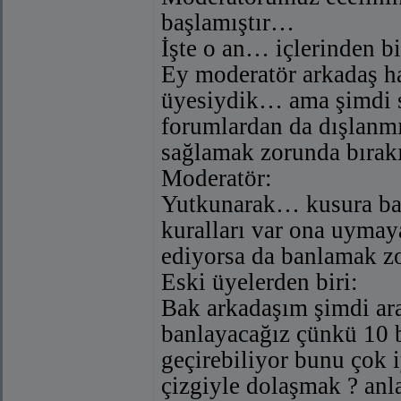
başlamıştır…
İşte o an… içlerinden biri
Ey moderatör arkadaş ha
üyesiydik… ama şimdi se
forumlardan da dışlanmı
sağlamak zorunda bırakı
Moderatör:
Yutkunarak… kusura ba
kuralları var ona uymay
ediyorsa da banlamak 
Eski üyelerden biri:
Bak arkadaşım şimdi ara
banlayacağız çünkü 10 b
geçirebiliyor bunu çok 
çizgiyle dolaşmak ? an