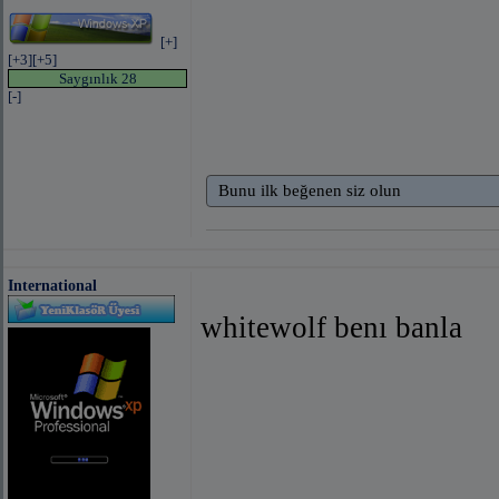
[+]
[+3]
[+5]
Saygınlık 28
[-]
Bunu ilk beğenen siz olun
International
whitewolf benı banla