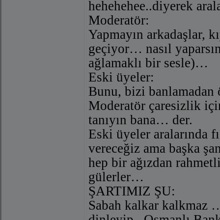
hehehehee..diyerek aral
Moderatör:
Yapmayın arkadaşlar, 
geçiyor… nasıl yaparsın
ağlamaklı bir sesle)…
Eski üyeler:
Bunu, bizi banlamadan
Moderatör çaresizlik i
tanıyın bana… der.
Eski üyeler aralarında 
vereceğiz ama başka ş
hep bir ağızdan rahmetl
gülerler…
ŞARTIMIZ ŞU:
Sabah kalkar kalkmaz … 
dinleyip , Osmanlı Ba