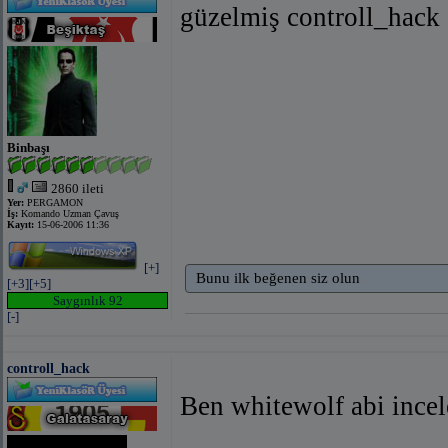
güzelmiş controll_hack el
Binbaşı
2860 ileti
Yer:
PERGAMON
İş:
Komando Uzman Çavuş
Kayıt:
15-06-2006 11:36
[+]
Bunu ilk beğenen siz olun
[+3]
[+5]
Saygınlık 92
[-]
controll_hack
Ben whitewolf abi ince