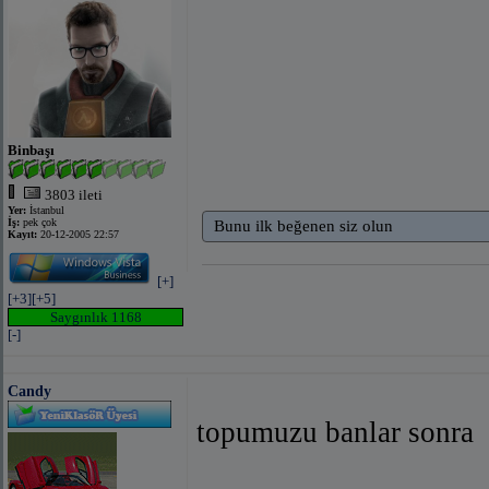
Gün doğmuş ,gün batmış ,ebed bizimdir
Ey Tenperver Nefsim! Sen Kendini Ne Zannedi
---bizki ustasıyız vatan sevmenin---
---yarın elbet elbet bizimdir gün doğmuş gün b
---türklük bedenimiz islamiyet ruhumuzdur ruhs
---Şu istikbal inkılabı içinde en yüksek gür sada
---Allaha Vatana Bayrağa Kurana Ve Silaha y
Binbaşı
---İman hem nurdur hem kuvvettir.Evet hakiki
tazyikatından kurtulabilir.(bediüzzaman said nu
3803 ileti
Yer:
İstanbul
İş:
pek çok
Bunu ilk beğenen siz olun
Kayıt:
20-12-2005 22:57
[+]
[+3]
[+5]
bağlantıyı göster
(facebook ile)
bağlantıyı gös
Saygınlık 1168
[-]
Candy
topumuzu banlar sonra
bağlantıyı göster
(facebook ile)
bağlantıyı gös