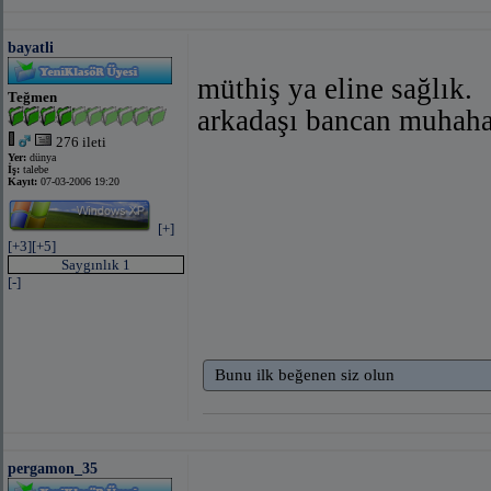
bayatli
müthiş ya eline sağlık.
Teğmen
arkadaşı bancan muhah
276 ileti
Yer:
dünya
İş:
talebe
Kayıt:
07-03-2006 19:20
[+]
[+3]
[+5]
Saygınlık 1
[-]
Bunu ilk beğenen siz olun
pergamon_35