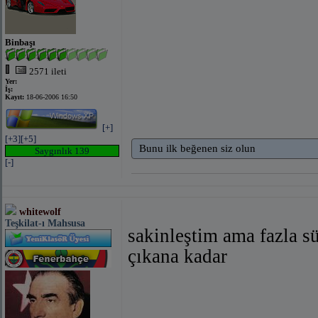
Binbaşı
2571 ileti
Yer:
İş:
Kayıt:
18-06-2006 16:50
[+]
[+3]
[+5]
Bunu ilk beğenen siz olun
Saygınlık 139
[-]
whitewolf
Teşkilat-ı Mahsusa
sakinleştim ama fazla s
çıkana kadar