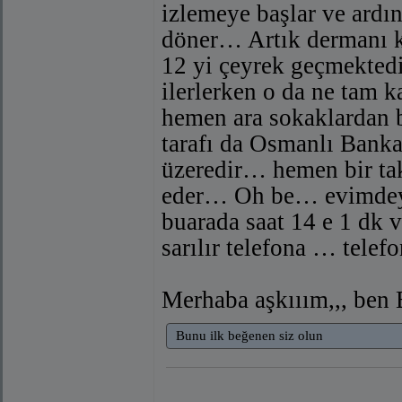
izlemeye başlar ve ardı
döner… Artık dermanı k
12 yi çeyrek geçmektedi
ilerlerken o da ne tam 
hemen ara sokaklardan 
tarafı da Osmanlı Bank
üzeredir… hemen bir taks
eder… Oh be… evimdey
buarada saat 14 e 1 dk v
sarılır telefona … telef
Merhaba aşkııım,,, be
Bunu ilk beğenen siz olun