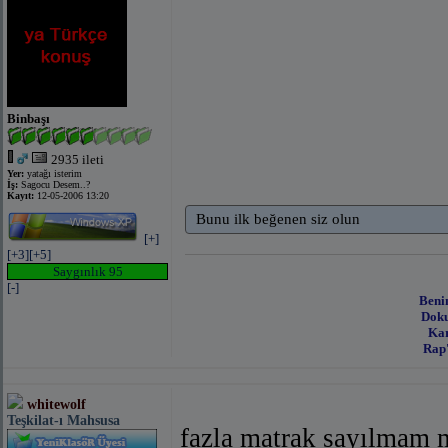
Binbaşı
2935 ileti
Yer:
yatağı isterim
İş:
Sagocu Desem..?
Kayıt:
12-05-2006 13:20
Bunu ilk beğenen siz olun
[+]
[+3]
[+5]
Saygınlık 95
[-]
Beni
Doku
Kar
Rap'
whitewolf
Teşkilat-ı Mahsusa
fazla matrak sayılmam 