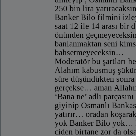
250 bin lira yatıracak
Banker Bilo filmini izl
saat 12 ile 14 arası bir
önünden geçmeyeceksin
banlanmaktan seni kim
bahsetmeyeceksin…
Moderatör bu şartları 
Alahım kabusmuş şükürl
süre düşündükten sonra 
gerçekse… aman Allahı
‘Bana ne’ adlı parçasın
giyinip Osmanlı Bankası
yatırır… oradan koşarak
yok Banker Bilo yok… 
ciden birtane zor da ols