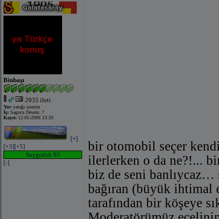
Binbaşı
2935 ileti
Yer:
yatağı isterim
İş:
Sagocu Desem..?
Kayıt:
12-05-2006 13:20
[+]
bir otomobil seçer kend
[+3]
[+5]
Saygınlık 95
ilerlerken o da ne?!... b
[-]
biz de seni banlıycaz… 
bağıran (büyük ihtimal e
tarafından bir köşeye sı
Moderatörümüz ecelinin