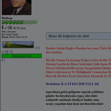
Binbaşı
3678 ileti
Yer:
cehennem
İş:
Selçuk İnşaat
Bunu ilk beğenen siz olun
Kayıt:
08-05-2006 04:36
[+]
Dedem Saltuk Buğra Handan bu yana Türk-İsl
[+3]
[+5]
davamdam
Saygınlık 120
[-]
Biz Bu Vatanı Üç kuruşa Peşkeş Çekecek Bir 
Osman Gazilerin Mısır Seferinde Çölü Atına
Yavuz Selimlerin Hocasına Saygısından Önünde
Malı Götürmeyen Ve Öldüğünde Cenazesine Bor
Bayrak İnerken Ezan Susarken Yaşamak Ey İns
Hedefimiz İLA-Yİ KELİMETULLAH
topraktan gelen gölgeme toprak çekilince
günler bu heyulayıda ergeç silecektir
rahmetle anılmak ebediyet budur ama
sessiz yaşadım kim beni nerden bilecektir