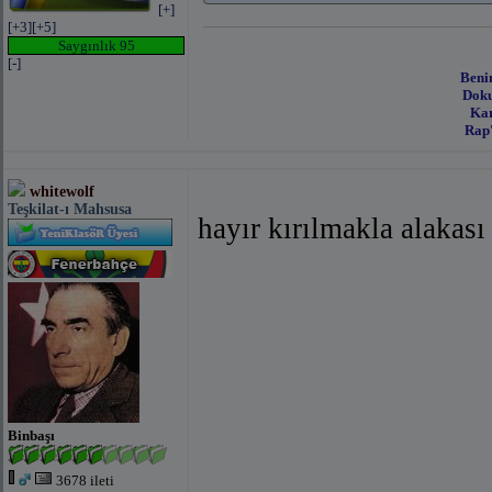
[+]
[+3]
[+5]
Saygınlık 95
[-]
bağlantıyı göster
(facebook ile)
bağlantıyı gös
Beni
Doku
Kar
Rap'
whitewolf
Teşkilat-ı Mahsusa
bağlantıyı göster
(facebook ile)
bağlantıyı gös
hayır kırılmakla alakas
Binbaşı
3678 ileti