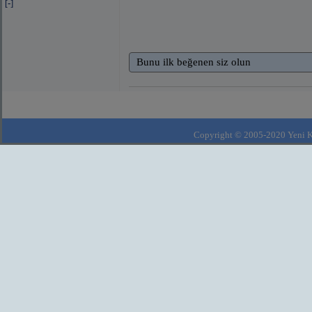
[-]
Bunu ilk beğenen siz olun
Copyright © 2005-2020 Yeni Kla