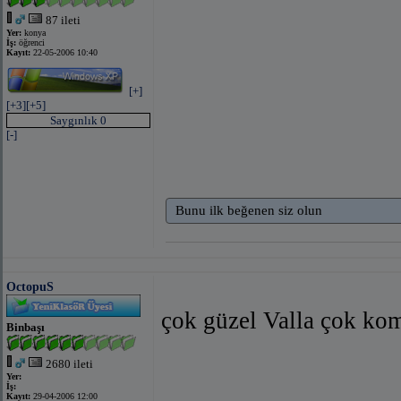
87 ileti
Yer:
konya
İş:
öğrenci
Kayıt:
22-05-2006 10:40
[+]
[+3]
[+5]
Saygınlık 0
[-]
Bunu ilk beğenen siz olun
OctopuS
çok güzel Valla çok ko
Binbaşı
2680 ileti
Yer:
İş:
Kayıt:
29-04-2006 12:00