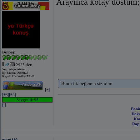
Arayınca kolay dostum;
bağlantıyı göster
(facebook ile)
bağlantıyı gös
Binbaşı
2935 ileti
Yer:
yatağı isterim
İş:
Sagocu Desem..?
Kayıt:
12-05-2006 13:20
Bunu ilk beğenen siz olun
[+]
[+3]
[+5]
Saygınlık 95
[-]
Beni
Doku
Kar
Rap'