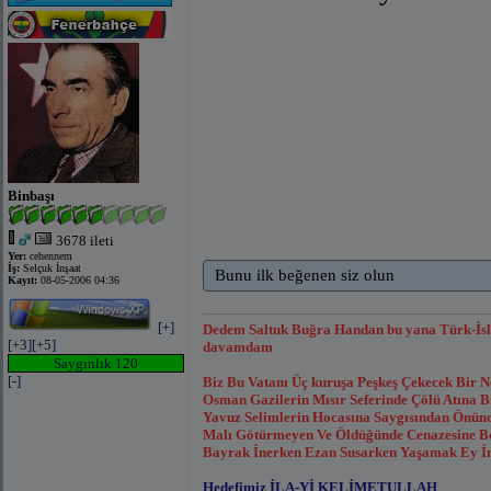
Binbaşı
3678 ileti
Yer:
cehennem
İş:
Selçuk İnşaat
Bunu ilk beğenen siz olun
Kayıt:
08-05-2006 04:36
[+]
Dedem Saltuk Buğra Handan bu yana Türk-İsl
[+3]
[+5]
davamdam
Saygınlık 120
[-]
Biz Bu Vatanı Üç kuruşa Peşkeş Çekecek Bir 
Osman Gazilerin Mısır Seferinde Çölü Atına
Yavuz Selimlerin Hocasına Saygısından Önünde
Malı Götürmeyen Ve Öldüğünde Cenazesine Bor
Bayrak İnerken Ezan Susarken Yaşamak Ey İns
Hedefimiz İLA-Yİ KELİMETULLAH