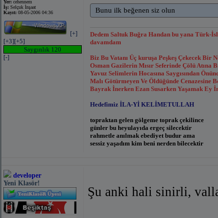
Yer:
cehennem
İş:
Selçuk İnşaat
Bunu ilk beğenen siz olun
Kayıt:
08-05-2006 04:36
[+]
Dedem Saltuk Buğra Handan bu yana Türk-İsl
[+3]
[+5]
davamdam
Saygınlık 120
[-]
Biz Bu Vatanı Üç kuruşa Peşkeş Çekecek Bir 
Osman Gazilerin Mısır Seferinde Çölü Atına
Yavuz Selimlerin Hocasına Saygısından Önünde
Malı Götürmeyen Ve Öldüğünde Cenazesine Bor
Bayrak İnerken Ezan Susarken Yaşamak Ey İns
Hedefimiz İLA-Yİ KELİMETULLAH
topraktan gelen gölgeme toprak çekilince
günler bu heyulayıda ergeç silecektir
rahmetle anılmak ebediyet budur ama
sessiz yaşadım kim beni nerden bilecektir
Eyvâh! Beş on kâfirin îmanına kandık;
Bir uykuya daldık ki: cehennemde uyandık!
developer
Yeni Klasör!
Şu anki hali sinirli, v
Mehmedim,sevinin ,başlar yüksekte!
Ölsek de sevinin,eve dönsek de!
Sanma bu tekerlek kalır tümsekte!
Yarın elbet bizim,elbet bizimdir!