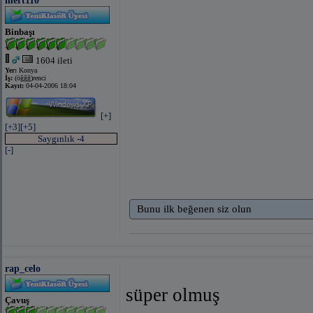
mert110
Binbaşı
1604 ileti
Yer:
Konya
İş:
(öğğğ)renci
Kayıt:
04-04-2006 18:04
[+]
[+3]
[+5]
Saygınlık -4
[-]
Bunu ilk beğenen siz olun
rap_celo
süper olmuş
Çavuş