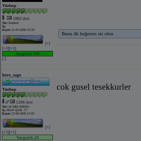
Yüzbaşı
1892 ileti
Yer:
İstanbul
İş:
Kayıt:
31-03-2006 10:29
Bunu ilk beğenen siz olun
[+]
[+3]
[+5]
Saygınlık 200
[-]
hero_sago
cok gusel tesekkurler
Yüzbaşı
1206 ileti
Yer:
n€ faRk €d€rKii
İş:
d€riN iŞleR..!!?
Kayıt:
23-06-2006 15:03
[+]
[+3]
[+5]
Saygınlık 26