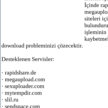
İçinde rap
megauploa
siteleri i
bulunduru
işleminin
kaybetmek
download probleminizi çözecektir.
Desteklenen Servisler:
· rapidshare.de
· megaupload.com
· sexuploader.com
· mytempdir.com
· slil.ru
· sendspace.com