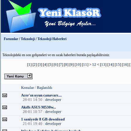
Forumlar
/
Teknoloji
/
Teknoloji Haberleri
Teknolojideki en son gelişmeleri ve en sıcak haberleri burada paylaşabilirsiniz.
[
1
] [
2
] [
3
] [
4
] [
5
] [
6
] [
7
] [
8
] [
9
] [
10
] [
11
] >
12
< [
13
] [
14
] [
15
] [
16
] [
Konular
/
Başlatıldı
Acer'ın oyun canavarı....
26-01 14:50 :
developer
Akıllı ASUS M530w...
26-01 10:57 :
developer
1 saniyede 8 GB download
21-01 19:40 :
developer