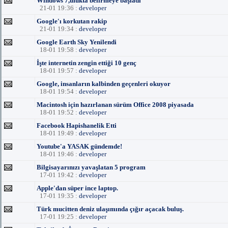
Windows 7,ufukta belirmeye başladı
21-01 19:36 :
developer
Google'ı korkutan rakip
21-01 19:34 :
developer
Google Earth Sky Yenilendi
18-01 19:58 :
developer
İşte internetin zengin ettiği 10 genç
18-01 19:57 :
developer
Google, insanların kalbinden geçenleri okuyor
18-01 19:54 :
developer
Macintosh için hazırlanan sürüm Office 2008 piyasada
18-01 19:52 :
developer
Facebook Hapishanelik Etti
18-01 19:49 :
developer
Youtube'a YASAK gündemde!
18-01 19:46 :
developer
Bilgisayarınızı yavaşlatan 5 program
17-01 19:42 :
developer
Apple'dan süper ince laptop.
17-01 19:35 :
developer
Türk mucitten deniz ulaşımında çığır açacak buluş.
17-01 19:25 :
developer