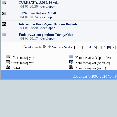
TÜRKSAT'ta ADSL 10 ytl...
04-01 20:30 :
developer
TTNet'den Bedava Müzik
04-01 20:24 :
developer
İnternetten Dava Açma Dönemi Başladı
04-01 20:20 :
developer
Endonezya'nın yazılımı Türkiye'den
04-01 20:17 :
developer
Önceki Sayfa
Sonraki Sayfa
[
1
] [
2
] [
3
] [
4
] [
5
] [
6
] [
7
] [
8
] [
9
] 
: Yeni mesaj yok
: Yeni mesaj yok (popüler)
: Yeni mesaj var
: Yeni mesaj var (popüler)
: Sabit
: Yeni mesaj var (sabit)
Copyright © 2005-2020 Yeni Kla