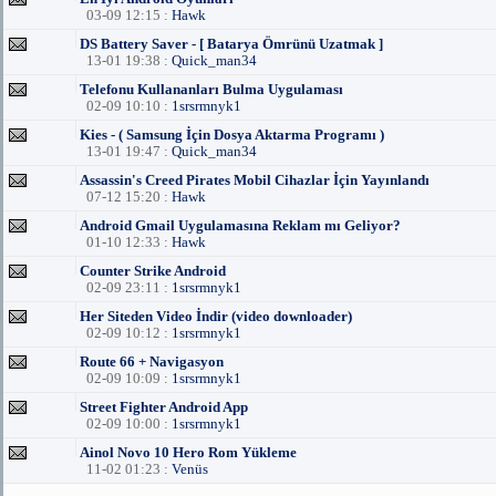
03-09 12:15 :
Hawk
DS Battery Saver - [ Batarya Ömrünü Uzatmak ]
13-01 19:38 :
Quick_man34
Telefonu Kullananları Bulma Uygulaması
02-09 10:10 :
1srsrmnyk1
Kies - ( Samsung İçin Dosya Aktarma Programı )
13-01 19:47 :
Quick_man34
Assassin's Creed Pirates Mobil Cihazlar İçin Yayınlandı
07-12 15:20 :
Hawk
Android Gmail Uygulamasına Reklam mı Geliyor?
01-10 12:33 :
Hawk
Counter Strike Android
02-09 23:11 :
1srsrmnyk1
Her Siteden Video İndir (video downloader)
02-09 10:12 :
1srsrmnyk1
Route 66 + Navigasyon
02-09 10:09 :
1srsrmnyk1
Street Fighter Android App
02-09 10:00 :
1srsrmnyk1
Ainol Novo 10 Hero Rom Yükleme
11-02 01:23 :
Venüs